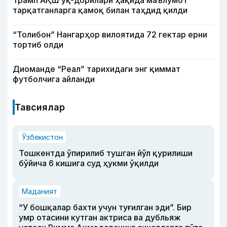
Трамп АҚШ ўқ-дорилари ҳақида маълумот
тарқатганларга қамоқ билан таҳдид қилди
“Толибон” Нангарҳор вилоятида 72 гектар ерни
тортиб олди
Диоманде “Реал” тарихидаги энг қиммат
футболчига айланди
Тавсиялар
Ўзбекистон
Тошкентда ўпирилиб тушган йўл қурилиши
бўйича 6 кишига суд ҳукми ўқилди
Маданият
“У бошқалар бахти учун туғилган эди”. Бир
умр отасини кутган актриса ва дубльяж