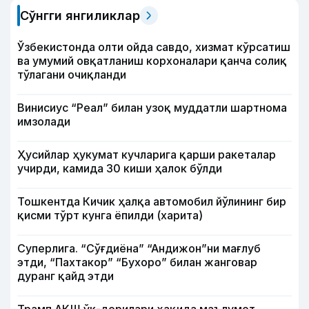
Сўнгги янгиликлар
Ўзбекистонда олти ойда савдо, хизмат кўрсатиш
ва умумий овқатланиш корхоналари қанча солиқ
тўлагани очиқланди
Винисиус “Реал” билан узоқ муддатли шартнома
имзолади
Ҳусийлар ҳукумат кучларига қарши ракеталар
учирди, камида 30 киши ҳалок бўлди
Тошкентда Кичик ҳалқа автомобил йўлининг бир
қисми тўрт кунга ёпилди (харита)
Суперлига. “Сўғдиёна” “Андижон”ни мағлуб
этди, “Пахтакор” “Бухоро” билан жанговар
дуранг қайд этди