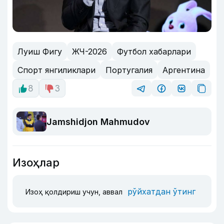
Луиш Фигу
ЖЧ-2026
Футбол хабарлари
Спорт янгиликлари
Португалия
Аргентина
8
3
Jamshidjon Mahmudov
Изоҳлар
рўйхатдан ўтинг
Изоҳ қолдириш учун, аввал