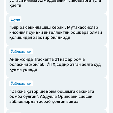
устаси Римма Аҳмедованинг синовларга тўла
ҳаёти
Дунё
“Бир оз секинлашиш керак”. Мутахассислар
инсоният сунъий интеллектни бошқара олмай
қолишидан хавотир билдирди
Ўзбекистон
Андижонда Tracker’га 21 нафар боғча
боласини жойлаб, ЙТҲ содир этган аёлга суд
ҳукми ўқилди
Ўзбекистон
“Саккиз қатор шеърим бошимга саккизта
бомба бўлган”. Абдулла Ориповни сиёсий
айбловлардан асраб қолган воқеа