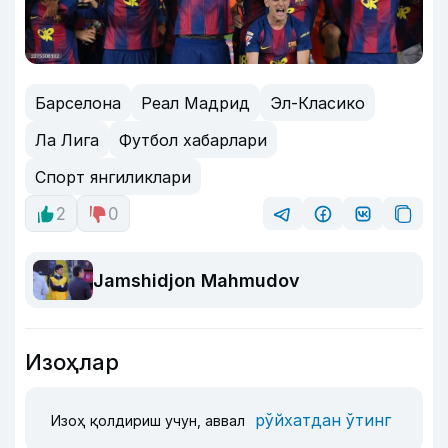
Барселона
Реал Мадрид
Эл-Класико
Ла Лига
Футбол хабарлари
Спорт янгиликлари
2
0
Jamshidjon Mahmudov
Изоҳлар
рўйхатдан ўтинг
Изоҳ қолдириш учун, аввал