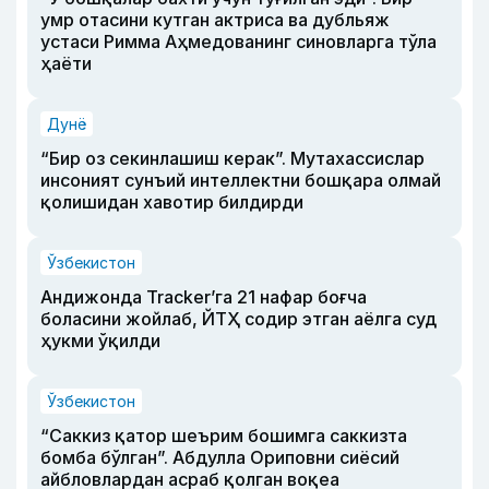
умр отасини кутган актриса ва дубльяж
устаси Римма Аҳмедованинг синовларга тўла
ҳаёти
Дунё
“Бир оз секинлашиш керак”. Мутахассислар
инсоният сунъий интеллектни бошқара олмай
қолишидан хавотир билдирди
Ўзбекистон
Андижонда Tracker’га 21 нафар боғча
боласини жойлаб, ЙТҲ содир этган аёлга суд
ҳукми ўқилди
Ўзбекистон
“Саккиз қатор шеърим бошимга саккизта
бомба бўлган”. Абдулла Ориповни сиёсий
айбловлардан асраб қолган воқеа