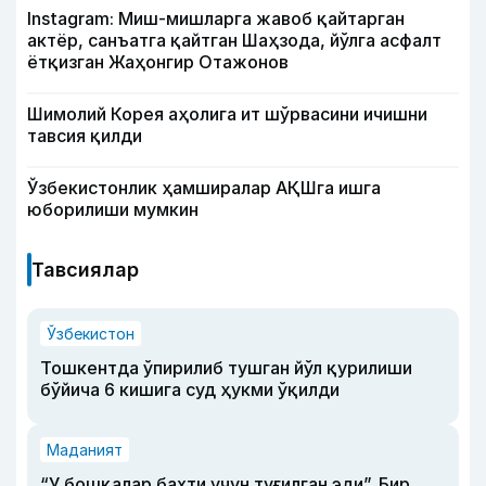
Instagram: Миш-мишларга жавоб қайтарган
актёр, санъатга қайтган Шаҳзода, йўлга асфалт
ётқизган Жаҳонгир Отажонов
Шимолий Корея аҳолига ит шўрвасини ичишни
тавсия қилди
Ўзбекистонлик ҳамширалар АҚШга ишга
юборилиши мумкин
Тавсиялар
Ўзбекистон
Тошкентда ўпирилиб тушган йўл қурилиши
бўйича 6 кишига суд ҳукми ўқилди
Маданият
“У бошқалар бахти учун туғилган эди”. Бир