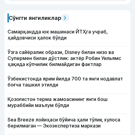
Сўнгги янгиликлар
Самарқандда юк машинаси ЙТҲга учраб,
ҳайдовчиси ҳалок бўлди
Ўзга сайёралик образи, Disney билан низо ва
Супермен билан дўстлик: актёр Робин Уильямс
ҳақида кўпчилик билмайдиган фактлар
Ўзбекистонда ярим йилда 700 та янги нодавлат
боғча ташкил этилди
Қозоғистон терма жамоасининг янги бош
мураббийи маълум бўлди
Sea Breeze лойиҳаси бўйича ҳали тўлиқ хулоса
берилмаган — Экоэкспертиза маркази