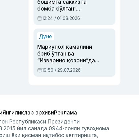
бошимга саккизта
бомба бўлган”.
Абдулла Ориповни
12:24 / 01.08.2026
сиёсий айбловлардан
асраб қолган воқеа
Дунё
Мариупол қамалини
ёриб ўтган ва
“Изварино қозони”дан
чиққан қаҳрамон —
19:50 / 29.07.2026
Украина армияси бош
қўмондони Драпатий
ҳақида
и
Янгиликлар архиви
Реклама
стон Республикаси Президенти
3.2015 йил санада 0944-сонли гувоҳнома
риш ёки қисман иқтибос келтиришга,