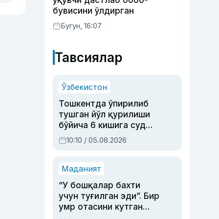
ўқувчи дастлаб бобо-
бувисини ўлдирган
Бугун, 16:07
Тавсиялар
Ўзбекистон
Тошкентда ўпирилиб
тушган йўл қурилиши
бўйича 6 кишига суд
ҳукми ўқилди
10:10 / 05.08.2026
Маданият
“У бошқалар бахти
учун туғилган эди”. Бир
умр отасини кутган
актриса ва дубльяж