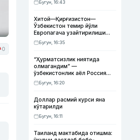
Бугун, 16:43
Хитой—Қирғизистон—
Ўзбекистон темир йўли
Европагача узайтирилиши
мумкин
Бугун, 16:35
0
“Ҳурматсизлик ниятида
олмагандим” —
ўзбекистонлик аёл Россия
давлат рамзлари туширилган
Бугун, 16:20
пояндоз ҳақида
Доллар расмий курси яна
кўтарилди
Бугун, 16:11
Таиланд мактабида отишма: