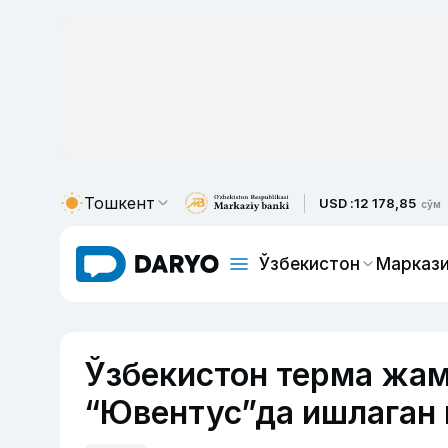
Тошкент
USD :
12 178,85
сўм
Ўзбекистон
Маркази
Ўзбекистон терма жа
“Ювентус”да ишлаган