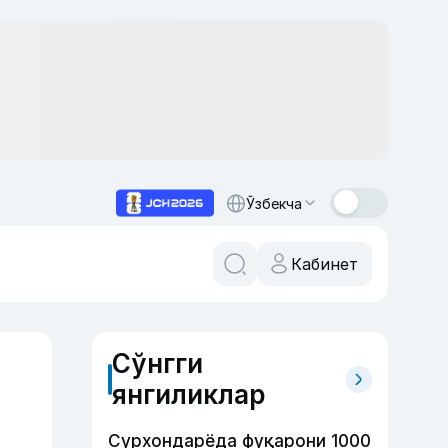
Ўзбекча
Кабинет
Сўнгги
янгиликлар
Сурхондарёда фуқарони 1000