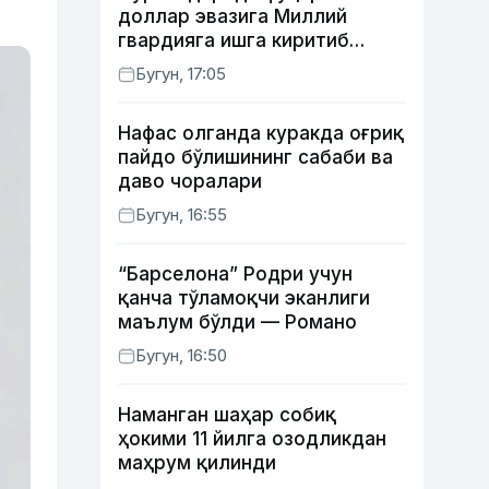
доллар эвазига Миллий
гвардияга ишга киритиб
қўймоқчи бўлган шахс
Бугун, 17:05
ушланди
Нафас олганда куракда оғриқ
пайдо бўлишининг сабаби ва
даво чоралари
Бугун, 16:55
“Барселона” Родри учун
қанча тўламоқчи эканлиги
маълум бўлди — Романо
Бугун, 16:50
Наманган шаҳар собиқ
ҳокими 11 йилга озодликдан
маҳрум қилинди