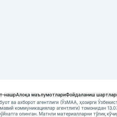
т-нашр
Алоқа маълумотлари
Фойдаланиш шартлар
буот ва ахборот агентлиги (ЎзМАА, ҳозирги Ўзбеки
мавий коммуникациялар агентлиги) томонидан 13.0
ўйхатга олинган. Матнли материалларни тўлиқ кўчи