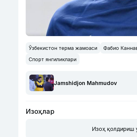
Ўзбекистон терма жамоаси
Фабио Канна
Спорт янгиликлари
Jamshidjon Mahmudov
Изоҳлар
Изоҳ қолдириш 