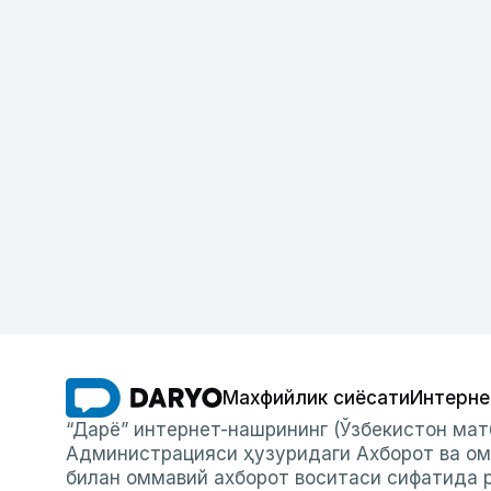
Махфийлик сиёсати
Интерне
“Дарё” интернет-нашрининг (Ўзбекистон мат
Администрацияси ҳузуридаги Ахборот ва ом
билан оммавий ахборот воситаси сифатида р