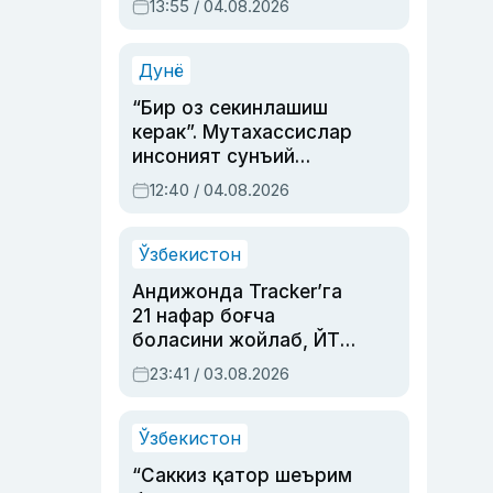
13:55 / 04.08.2026
устаси Римма
Аҳмедованинг
синовларга тўла ҳаёти
Дунё
“Бир оз секинлашиш
керак”. Мутахассислар
инсоният сунъий
интеллектни бошқара
12:40 / 04.08.2026
олмай қолишидан
хавотир билдирди
Ўзбекистон
Андижонда Tracker’га
21 нафар боғча
боласини жойлаб, ЙТҲ
содир этган аёлга суд
23:41 / 03.08.2026
ҳукми ўқилди
Ўзбекистон
“Саккиз қатор шеърим