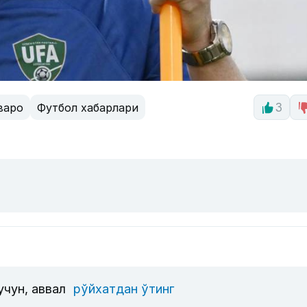
варо
Футбол хабарлари
3
учун, аввал
рўйхатдан ўтинг