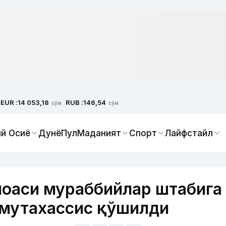
EUR :
RUB :
14 053,18
146,54
сўм
сўм
й Осиё
Дунё
Пул
Маданият
Спорт
Лайфстайл
моаси мураббийлар штабига
 мутахассис қўшилди