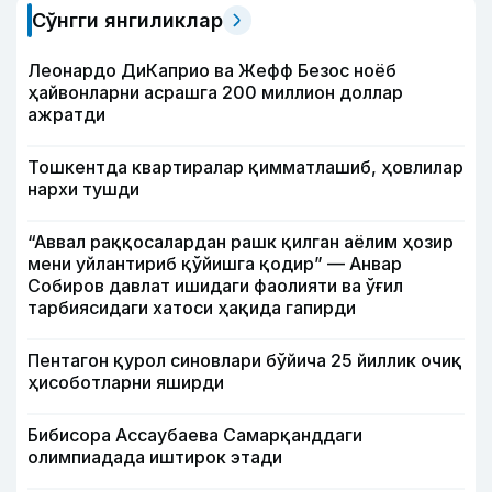
Сўнгги янгиликлар
Леонардо ДиКаприо ва Жефф Безос ноёб
ҳайвонларни асрашга 200 миллион доллар
ажратди
Тошкентда квартиралар қимматлашиб, ҳовлилар
нархи тушди
“Аввал раққосалардан рашк қилган аёлим ҳозир
мени уйлантириб қўйишга қодир” — Анвар
Собиров давлат ишидаги фаолияти ва ўғил
тарбиясидаги хатоси ҳақида гапирди
Пентагон қурол синовлари бўйича 25 йиллик очиқ
ҳисоботларни яширди
Бибисора Ассаубаева Самарқанддаги
олимпиадада иштирок этади