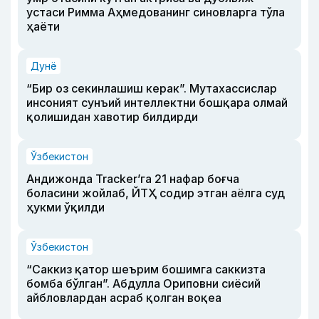
устаси Римма Аҳмедованинг синовларга тўла
ҳаёти
Дунё
“Бир оз секинлашиш керак”. Мутахассислар
инсоният сунъий интеллектни бошқара олмай
қолишидан хавотир билдирди
Ўзбекистон
Андижонда Tracker’га 21 нафар боғча
боласини жойлаб, ЙТҲ содир этган аёлга суд
ҳукми ўқилди
Ўзбекистон
“Саккиз қатор шеърим бошимга саккизта
бомба бўлган”. Абдулла Ориповни сиёсий
айбловлардан асраб қолган воқеа