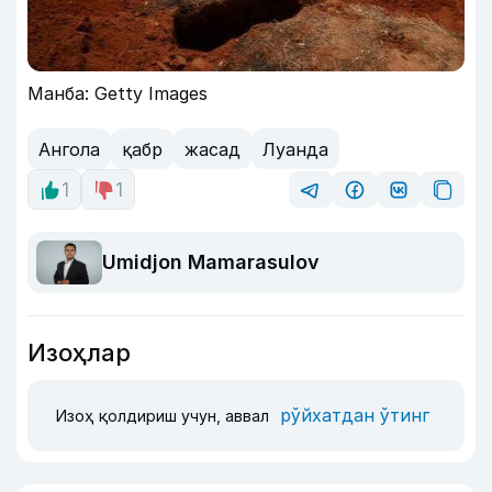
Манба: Getty Images
Ангола
қабр
жасад
Луанда
1
1
Umidjon Mamarasulov
Изоҳлар
рўйхатдан ўтинг
Изоҳ қолдириш учун, аввал