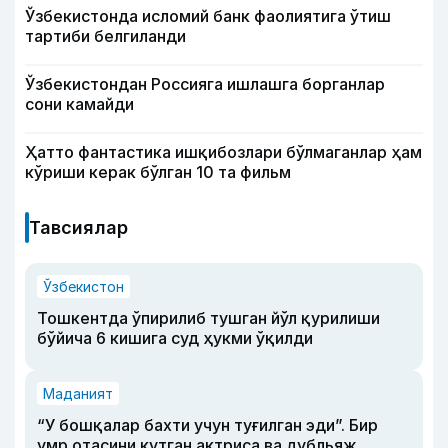
Ўзбекистонда исломий банк фаолиятига ўтиш
тартиби белгиланди
Ўзбекистондан Россияга ишлашга борганлар
сони камайди
Ҳатто фантастика ишқибозлари бўлмаганлар ҳам
кўриши керак бўлган 10 та фильм
Тавсиялар
Ўзбекистон
Тошкентда ўпирилиб тушган йўл қурилиши
бўйича 6 кишига суд ҳукми ўқилди
Маданият
“У бошқалар бахти учун туғилган эди”. Бир
умр отасини кутган актриса ва дубльяж