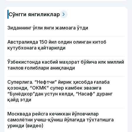
Сўнгги янгиликлар
Зиданнинг ўғли янги жамоага ўтди
Австралияда 150 йил олдин олинган китоб
кутубхонага қайтарилди
Ўзбекистонда касбий маҳорат бўйича илк миллий
танлов ғолиблари аниқланди
Суперлига. “Нефтчи” йирик ҳисобда ғалаба
қозонди, “ОКМК” супер камбек эвазига
“Бунёдкор”дан устун келди, “Насаф” дуранг
қайд этди
Москвада рейсга кечиккан йўловчилар
самолётни учиш-қўниш йўлагида тўхтатишга
уринди (видео)