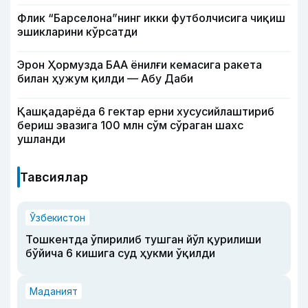
Флик “Барселона”нинг икки футболчисига чиқиш
эшикларини кўрсатди
Эрон Ҳормузда БАА ёнилғи кемасига ракета
билан ҳужум қилди — Абу Даби
Қашқадарёда 6 гектар ерни хусусийлаштириб
бериш эвазига 100 млн сўм сўраган шахс
ушланди
Тавсиялар
Ўзбекистон
Тошкентда ўпирилиб тушган йўл қурилиши
бўйича 6 кишига суд ҳукми ўқилди
Маданият