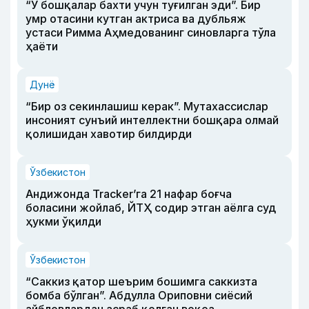
“У бошқалар бахти учун туғилган эди”. Бир
умр отасини кутган актриса ва дубльяж
устаси Римма Аҳмедованинг синовларга тўла
ҳаёти
Дунё
“Бир оз секинлашиш керак”. Мутахассислар
инсоният сунъий интеллектни бошқара олмай
қолишидан хавотир билдирди
Ўзбекистон
Андижонда Tracker’га 21 нафар боғча
боласини жойлаб, ЙТҲ содир этган аёлга суд
ҳукми ўқилди
Ўзбекистон
“Саккиз қатор шеърим бошимга саккизта
бомба бўлган”. Абдулла Ориповни сиёсий