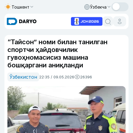
Тошкент
Ўзбекча
“Тайсон” номи билан танилган
спортчи ҳайдовчилик
гувоҳномасисиз машина
бошқаргани аниқланди
Ўзбекистон
22:35 / 09.05.2026
26396