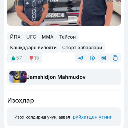
ЙПХ
UFC
MMA
Тайсон
Қашқадарё вилояти
Спорт хабарлари
57
15
Jamshidjon Mahmudov
Изоҳлар
рўйхатдан ўтинг
Изоҳ қолдириш учун, аввал