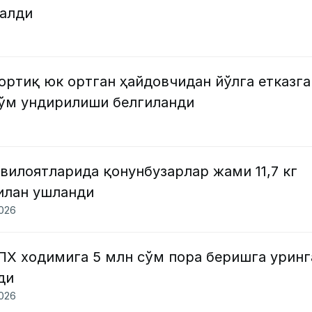
малди
ртиқ юк ортган ҳайдовчидан йўлга етказга
сўм ундирилиши белгиланди
вилоятларида қонунбузарлар жами 11,7 кг
илан ушланди
2026
ПХ ходимига 5 млн сўм пора беришга уринг
ди
2026