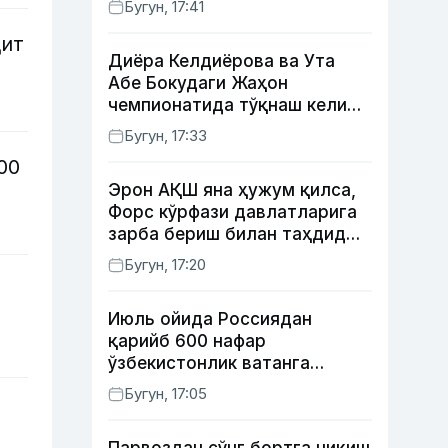
Бугун, 17:41
этилади
дит
Диёра Келдиёрова ва Ута
Абе Бокудаги Жаҳон
чемпионатида тўқнаш келиши
мумкин — ОАВ
Бугун, 17:33
00
Эрон АҚШ яна ҳужум қилса,
Форс кўрфази давлатларига
зарба бериш билан таҳдид
қилди
Бугун, 17:20
Июль ойида Россиядан
қарийб 600 нафар
ўзбекистонлик ватанга
қайтарилди
Бугун, 17:05