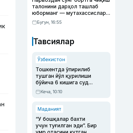
Парвоздан сўнг бортга чиқиш
талонини дарҳол ташлаб
юборманг — мутахассислар
бунинг сабабини тушунтирди
Бугун, 16:55
ик
Тавсиялар
Ўзбекистон
Тошкентда ўпирилиб
тушган йўл қурилиши
бўйича 6 кишига суд
ҳукми ўқилди
Кеча, 10:10
ан
Маданият
“У бошқалар бахти
учун туғилган эди”. Бир
умр отасини кутган