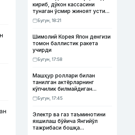
кириб, дўкон кассасини
тунаган ўсмир жиноят устида
ушланди
Бугун, 18:21
н
Шимолий Корея Япон денгизи
томон баллистик ракета
учирди
Бугун, 17:58
Машҳур роллари билан
танилган актёрларнинг
кўпчилик билмайдиган
образлари
Бугун, 17:45
ан
Электр ва газ таъминотини
яхшилаш бўйича Янгийўл
тажрибаси бошқа
ҳудудларда ҳам жорий