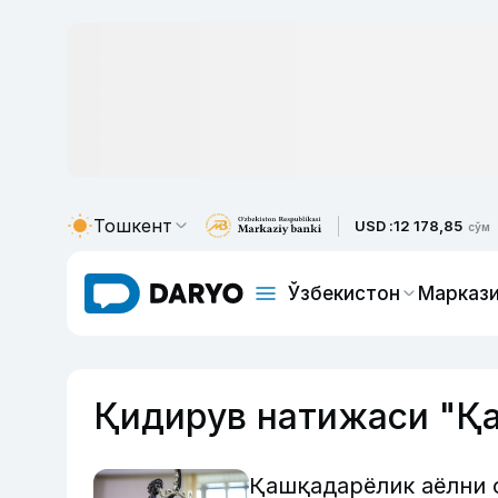
Тошкент
USD :
12 178,85
сўм
Ўзбекистон
Маркази
Қидирув натижаси "Қ
Қашқадарёлик аёлни 