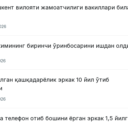
кент вилояти жамоатчилиги вакиллари бил
2026
кимининг биринчи ўринбосарини ишдан олд
026
лган қашқадарёлик эркак 10 йил ўтиб
и
026
 телефон отиб бошини ёрган эркак 1,5 йилг