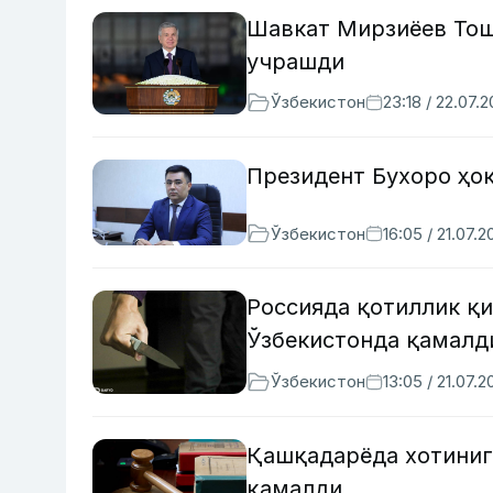
Шавкат Мирзиёев Тош
учрашди
Ўзбекистон
23:18 / 22.07.
Президент Бухоро ҳо
Ўзбекистон
16:05 / 21.07.2
Россияда қотиллик қи
Ўзбекистонда қамалд
Ўзбекистон
13:05 / 21.07.2
Қашқадарёда хотинига
қамалди