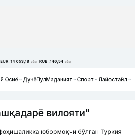
EUR :
RUB :
14 053,18
146,54
сўм
сўм
й Осиё
Дунё
Пул
Маданият
Спорт
Лайфстайл
ашқадарё вилояти"
фоҳишаликка юбормоқчи бўлган Туркия