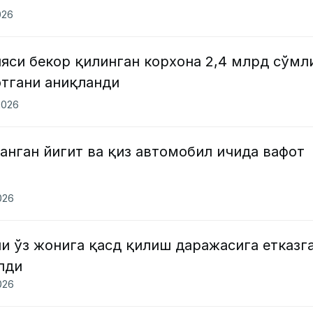
026
яси бекор қилинган корхона 2,4 млрд сўмл
отгани аниқланди
2026
анган йигит ва қиз автомобил ичида вафот
026
и ўз жонига қасд қилиш даражасига етказг
лди
026