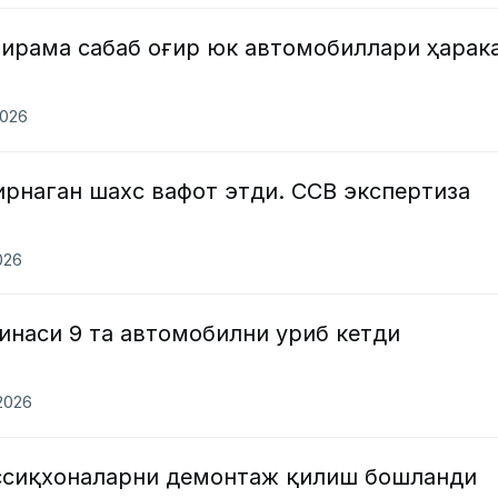
ирама сабаб оғир юк автомобиллари ҳарак
2026
рнаган шахс вафот этди. ССВ экспертиза
026
наси 9 та автомобилни уриб кетди
.2026
ссиқхоналарни демонтаж қилиш бошланди