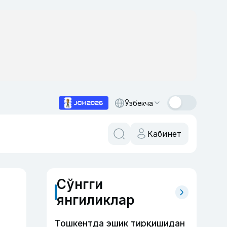
Ўзбекча
Кабинет
Сўнгги
янгиликлар
Тошкентда эшик тирқишидан