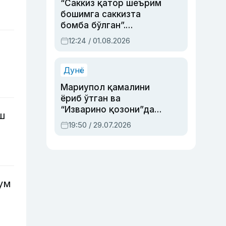
“Саккиз қатор шеърим
бошимга саккизта
бомба бўлган”.
Абдулла Ориповни
12:24 / 01.08.2026
сиёсий айбловлардан
асраб қолган воқеа
Дунё
Мариупол қамалини
ёриб ўтган ва
“Изварино қозони”дан
ш
чиққан қаҳрамон —
19:50 / 29.07.2026
Украина армияси бош
қўмондони Драпатий
ҳақида
ум