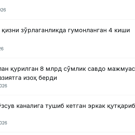
026
 қизни зўрлаганликда гумонланган 4 киши
26
лан қурилган 8 млрд сўмлик савдо мажмуа
азиятга изоҳ берди
2026
зсув каналига тушиб кетган эркак қутқари
2026