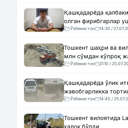
Қашқадарёда қалбаки
олган фирибгарлар у
Ўзбекистон
14:30 / 27.07.
Тошкент шаҳри ва вил
млн сўмдан кўпроқ ж
Ўзбекистон
21:10 / 25.07.2
Қашқадарёда ўлик ит
жавобгарликка торти
Ўзбекистон
14:45 / 25.07.
Тошкент вилоятида La
ҳалок бўлди