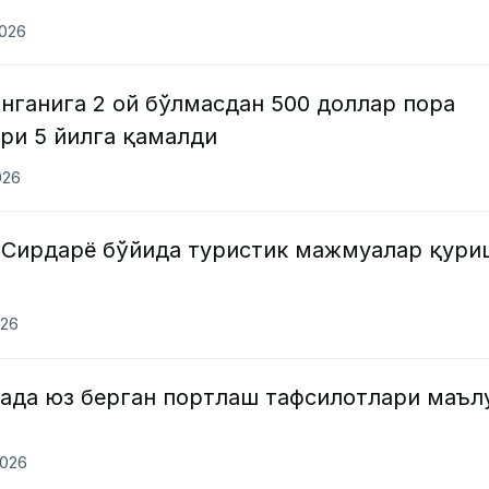
2026
нганига 2 ой бўлмасдан 500 доллар пора
ри 5 йилга қамалди
026
 Сирдарё бўйида туристик мажмуалар қури
026
када юз берган портлаш тафсилотлари маъл
2026