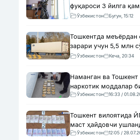
фуқароси 3 йилга қа
Ўзбекистон
Бугун, 15:12
Тошкентда меъёрдан о
зарари учун 5,5 млн 
Ўзбекистон
Кеча, 20:34
Наманган ва Тошкент 
наркотик моддалар б
Ўзбекистон
16:33 / 01.08.
Тошкент вилоятида Й
маст ҳайдовчи ушлан
Ўзбекистон
12:05 / 28.07.