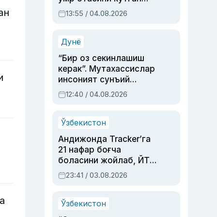
актриса ва дубльяж
ан
13:55 / 04.08.2026
устаси Римма
Аҳмедованинг
синовларга тўла ҳаёти
Дунё
“Бир оз секинлашиш
керак”. Мутахассислар
и
инсоният сунъий
интеллектни бошқара
12:40 / 04.08.2026
олмай қолишидан
хавотир билдирди
Ўзбекистон
Андижонда Tracker’га
21 нафар боғча
боласини жойлаб, ЙТҲ
содир этган аёлга суд
23:41 / 03.08.2026
ҳукми ўқилди
а
Ўзбекистон