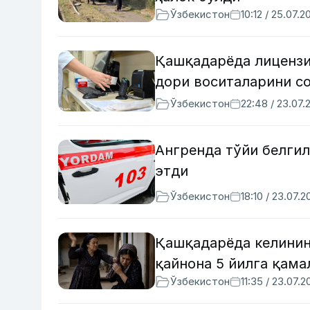
Ўзбекистон
10:12 / 25.07.2
Қашқадарёда лицензи
дори воситаларини с
Ўзбекистон
22:48 / 23.07.
Ангренда тўйи белгил
этди
Ўзбекистон
18:10 / 23.07.2
Қашқадарёда келинин
қайнона 5 йилга қама
Ўзбекистон
11:35 / 23.07.2