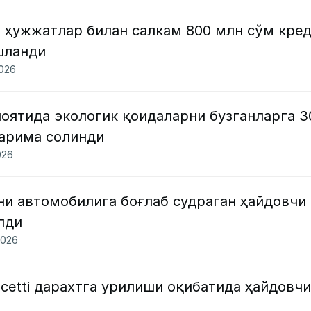
 ҳужжатлар билан салкам 800 млн сўм кре
шланди
2026
оятида экологик қоидаларни бузганларга 3
арима солинди
026
ни автомобилига боғлаб судраган ҳайдовчи
лди
2026
cetti дарахтга урилиши оқибатида ҳайдовчи