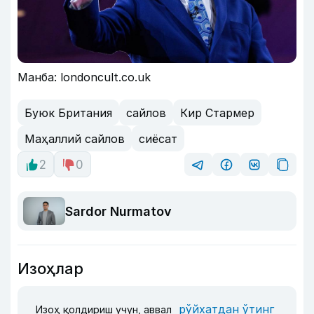
Манба: londoncult.co.uk
Буюк Британия
сайлов
Кир Стармер
Маҳаллий сайлов
сиёсат
2
0
Sardor Nurmatov
Изоҳлар
рўйхатдан ўтинг
Изоҳ қолдириш учун, аввал