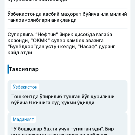
Ўзбекистонда касбий маҳорат бўйича илк миллий
танлов ғолиблари аниқланди
Суперлига. “Нефтчи” йирик ҳисобда ғалаба
қозонди, “ОКМК” супер камбек эвазига
“Бунёдкор”дан устун келди, “Насаф” дуранг
қайд этди
Тавсиялар
Ўзбекистон
Тошкентда ўпирилиб тушган йўл қурилиши
бўйича 6 кишига суд ҳукми ўқилди
Маданият
“У бошқалар бахти учун туғилган эди”. Бир
умр отасини кутган актриса ва дубльяж