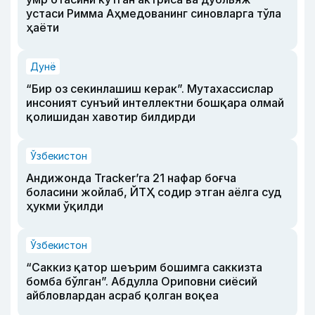
устаси Римма Аҳмедованинг синовларга тўла
ҳаёти
Дунё
“Бир оз секинлашиш керак”. Мутахассислар
инсоният сунъий интеллектни бошқара олмай
қолишидан хавотир билдирди
Ўзбекистон
Андижонда Tracker’га 21 нафар боғча
боласини жойлаб, ЙТҲ содир этган аёлга суд
ҳукми ўқилди
Ўзбекистон
“Саккиз қатор шеърим бошимга саккизта
бомба бўлган”. Абдулла Ориповни сиёсий
айбловлардан асраб қолган воқеа