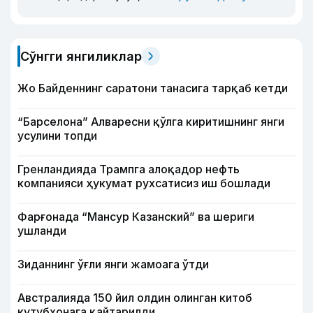
Сўнгги янгиликлар
Жо Байденнинг саратони танасига тарқаб кетди
“Барселона” Алваресни қўлга киритишнинг янги
усулини топди
Гренландияда Трампга алоқадор нефть
компанияси ҳукумат рухсатисиз иш бошлади
Фарғонада “Мансур Казанский” ва шериги
ушланди
Зиданнинг ўғли янги жамоага ўтди
Австралияда 150 йил олдин олинган китоб
кутубхонага қайтарилди