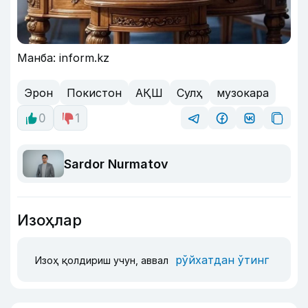
Манба: inform.kz
Эрон
Покистон
АҚШ
Сулҳ
музокара
0
1
Sardor Nurmatov
Изоҳлар
рўйхатдан ўтинг
Изоҳ қолдириш учун, аввал