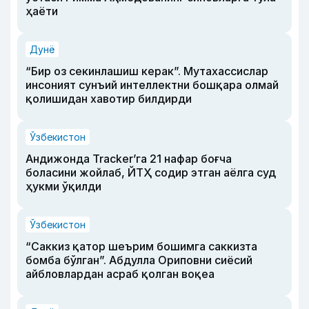
ҳаёти
Дунё
“Бир оз секинлашиш керак”. Мутахассислар
инсоният сунъий интеллектни бошқара олмай
қолишидан хавотир билдирди
Ўзбекистон
Андижонда Tracker’га 21 нафар боғча
боласини жойлаб, ЙТҲ содир этган аёлга суд
ҳукми ўқилди
Ўзбекистон
“Саккиз қатор шеърим бошимга саккизта
бомба бўлган”. Абдулла Ориповни сиёсий
айбловлардан асраб қолган воқеа