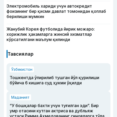
Электромобиль хариди учун автокредит
фоизининг бир қисми давлат томонидан қоплаб
берилиши мумкин
Жанубий Корея футболида йирик можаро:
хорижлик ҳакамларга жинсий хизматлар
кўрсатилгани маълум қилинди
Тавсиялар
Ўзбекистон
Тошкентда ўпирилиб тушган йўл қурилиши
бўйича 6 кишига суд ҳукми ўқилди
Маданият
“У бошқалар бахти учун туғилган эди”. Бир
умр отасини кутган актриса ва дубльяж
устаси Римма Аҳмедованинг синовларга тўла