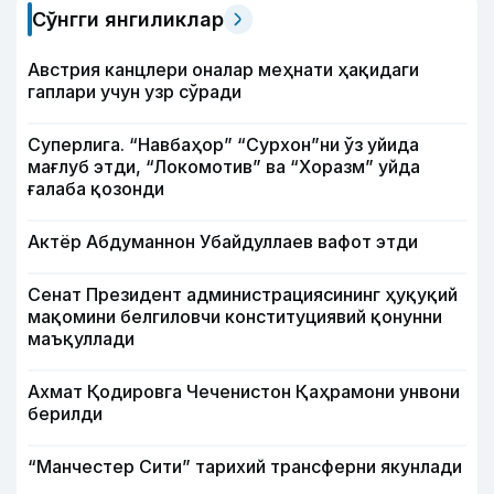
Сўнгги янгиликлар
Австрия канцлери оналар меҳнати ҳақидаги
гаплари учун узр сўради
Суперлига. “Навбаҳор” “Сурхон”ни ўз уйида
мағлуб этди, “Локомотив” ва “Хоразм” уйда
ғалаба қозонди
Актёр Абду­маннон Убайдуллаев вафот этди
Сенат Президент администрациясининг ҳуқуқий
мақомини белгиловчи конституциявий қонунни
маъқуллади
Ахмат Қодировга Чеченистон Қаҳрамони унвони
берилди
“Манчестер Сити” тарихий трансферни якунлади