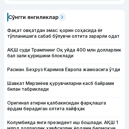
Сўнгги янгиликлар
Фақат овқатдан эмас: қорин соҳасида ёғ
тўпланишига сабаб бўлувчи олтита зарарли одат
АҚШ суди Трампнинг Оқ уйда 400 млн долларлик
бал зали қуришини блоклади
Расман. Беҳруз Каримов Европа жамоасига ўтди
Шавкат Мирзиёев қурувчиларни касб байрами
билан табриклади
Оригинал атирни қалбакисидан фарқлашга
ёрдам берадиган олтита лайфҳак
Колумбияда янги президент иш бошлади. АҚШ 1
млрд долларлик хавфсизлик ёрдами бермоқчи