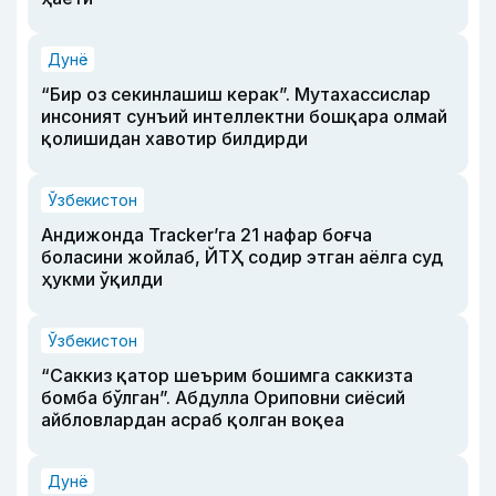
Дунё
“Бир оз секинлашиш керак”. Мутахассислар
инсоният сунъий интеллектни бошқара олмай
қолишидан хавотир билдирди
Ўзбекистон
Андижонда Tracker’га 21 нафар боғча
боласини жойлаб, ЙТҲ содир этган аёлга суд
ҳукми ўқилди
Ўзбекистон
“Саккиз қатор шеърим бошимга саккизта
бомба бўлган”. Абдулла Ориповни сиёсий
айбловлардан асраб қолган воқеа
Дунё