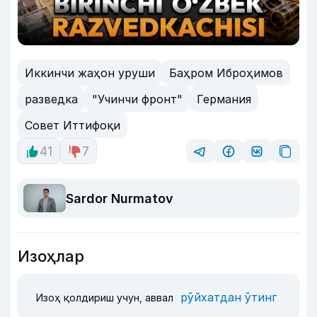
Иккинчи жаҳон уруши
Баҳром Иброҳимов
разведка
"Учинчи фронт"
Германия
Совет Иттифоқи
41
7
Sardor Nurmatov
Изоҳлар
рўйхатдан ўтинг
Изоҳ қолдириш учун, аввал