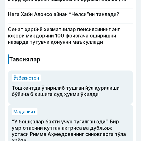
Нега Хаби Алонсо айнан “Челси”ни танлади?
Сенат ҳарбий хизматчилар пенсиясининг энг
юқори миқдорини 100 фоизгача оширишни
назарда тутувчи қонунни маъқуллади
Тавсиялар
Ўзбекистон
Тошкентда ўпирилиб тушган йўл қурилиши
бўйича 6 кишига суд ҳукми ўқилди
Маданият
“У бошқалар бахти учун туғилган эди”. Бир
умр отасини кутган актриса ва дубльяж
устаси Римма Аҳмедованинг синовларга тўла
ҳаёти