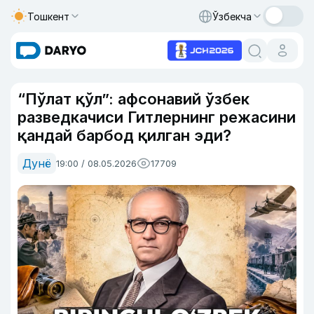
Тошкент
Ўзбекча
“Пўлат қўл”: афсонавий ўзбек
разведкачиси Гитлернинг режасини
қандай барбод қилган эди?
Дунё
19:00 / 08.05.2026
17709