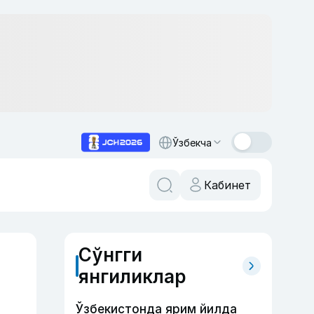
Ўзбекча
Кабинет
Сўнгги
янгиликлар
Ўзбекистонда ярим йилда