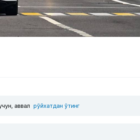
учун, аввал
рўйхатдан ўтинг