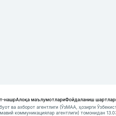
т-нашр
Алоқа маълумотлари
Фойдаланиш шартлар
буот ва ахборот агентлиги (ЎзМАА, ҳозирги Ўзбеки
мавий коммуникациялар агентлиги) томонидан 13.0