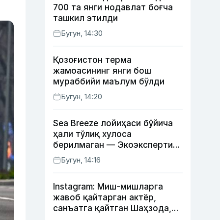
700 та янги нодавлат боғча
ташкил этилди
Бугун, 14:30
Қозоғистон терма
жамоасининг янги бош
мураббийи маълум бўлди
Бугун, 14:20
Sea Breeze лойиҳаси бўйича
ҳали тўлиқ хулоса
берилмаган — Экоэкспертиза
маркази
Бугун, 14:16
Instagram: Миш-мишларга
жавоб қайтарган актёр,
санъатга қайтган Шаҳзода,
йўлга асфалт ётқизган