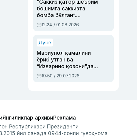
“Саккиз қатор шеърим
бошимга саккизта
бомба бўлган”.
Абдулла Ориповни
12:24 / 01.08.2026
сиёсий айбловлардан
асраб қолган воқеа
Дунё
Мариупол қамалини
ёриб ўтган ва
“Изварино қозони”дан
чиққан қаҳрамон —
19:50 / 29.07.2026
Украина армияси бош
қўмондони Драпатий
ҳақида
и
Янгиликлар архиви
Реклама
стон Республикаси Президенти
3.2015 йил санада 0944-сонли гувоҳнома