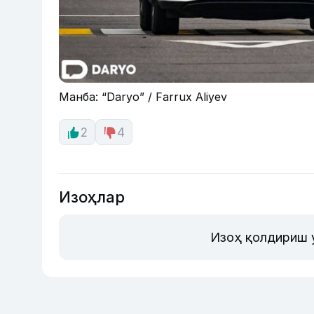
Манба: “Daryo” / Farrux Aliyev
2
4
Изоҳлар
Изоҳ қолдириш 