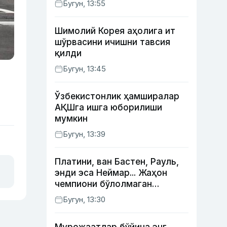
Бугун, 13:55
Жаҳонгир Отажонов
Шимолий Корея аҳолига ит
шўрвасини ичишни тавсия
қилди
Бугун, 13:45
Ўзбекистонлик ҳамширалар
АҚШга ишга юборилиши
мумкин
Бугун, 13:39
Платини, ван Бастен, Рауль,
энди эса Неймар... Жаҳон
чемпиони бўлолмаган
суперюлдузлар
Бугун, 13:30