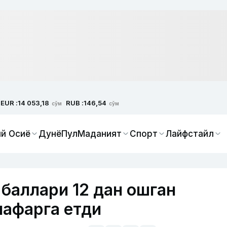
EUR :
RUB :
14 053,18
146,54
сўм
сўм
й Осиё
Дунё
Пул
Маданият
Спорт
Лайфстайл
баллари 12 дан ошган
нафарга етди