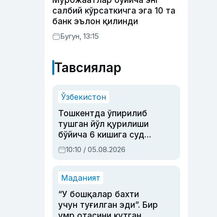
Мурожаатлар бўйича энг
салбий кўрсаткичга эга 10 та
банк эълон қилинди
Бугун, 13:15
Тавсиялар
Ўзбекистон
Тошкентда ўпирилиб
тушган йўл қурилиши
бўйича 6 кишига суд
ҳукми ўқилди
10:10 / 05.08.2026
Маданият
“У бошқалар бахти
учун туғилган эди”. Бир
умр отасини кутган