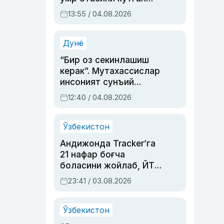
актриса ва дубльяж
13:55 / 04.08.2026
устаси Римма
Аҳмедованинг
синовларга тўла ҳаёти
Дунё
“Бир оз секинлашиш
керак”. Мутахассислар
инсоният сунъий
интеллектни бошқара
12:40 / 04.08.2026
олмай қолишидан
хавотир билдирди
Ўзбекистон
Андижонда Tracker’га
21 нафар боғча
боласини жойлаб, ЙТҲ
содир этган аёлга суд
23:41 / 03.08.2026
ҳукми ўқилди
Ўзбекистон