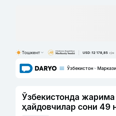
Тошкент
USD :
12 178,85
сўм
Ўзбекистон
Маркази
Ўзбекистонда жарима 
ҳайдовчилар сони 49 