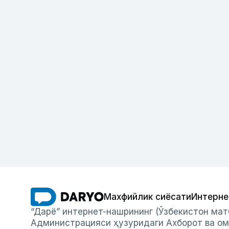
Махфийлик сиёсати
Интерне
“Дарё” интернет-нашрининг (Ўзбекистон мат
Администрацияси ҳузуридаги Ахборот ва ом