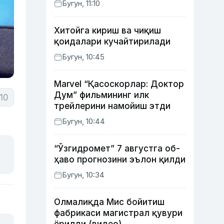
Бугун, 11:10
Хитойга кириш ва чиқиш
қоидалари кучайтирилади
Бугун, 10:45
Marvel “Қасоскорлар: Доктор
Дум” фильмининг илк
10
трейлерини намойиш этди
Бугун, 10:44
“Ўзгидромет” 7 августга об-
ҳаво прогнозини эълон қилди
Бугун, 10:34
Олмалиқда Мис бойитиш
фабрикаси магистрал қувури