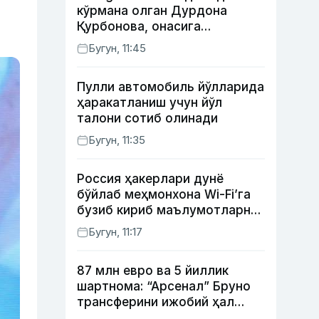
кўрмана олган Дурдона
Қурбонова, онасига
кутилмаган совға тайёрлаган
Бугун, 11:45
Умид винес, хонанда Райҳон
нимадан хафа?
Пулли автомобиль йўлларида
ҳаракатланиш учун йўл
талони сотиб олинади
Бугун, 11:35
Россия ҳакерлари дунё
бўйлаб меҳмонхона Wi-Fi’га
бузиб кириб маълумотларни
ўғирламоқда — Microsoft
Бугун, 11:17
87 млн евро ва 5 йиллик
шартнома: “Арсенал” Бруно
трансферини ижобий ҳал
қилди