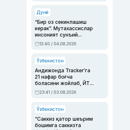
Аҳмедованинг
синовларга тўла ҳаёти
Дунё
“Бир оз секинлашиш
керак”. Мутахассислар
инсоният сунъий
интеллектни бошқара
12:40 / 04.08.2026
олмай қолишидан
хавотир билдирди
Ўзбекистон
Андижонда Tracker’га
21 нафар боғча
боласини жойлаб, ЙТҲ
содир этган аёлга суд
23:41 / 03.08.2026
ҳукми ўқилди
Ўзбекистон
“Саккиз қатор шеърим
бошимга саккизта