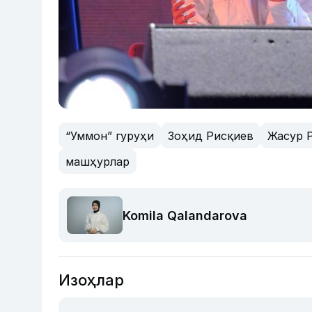
“Уммон” гуруҳи
Зоҳид Рисқиев
Жасур 
машҳурлар
Komila Qalandarova
Изоҳлар