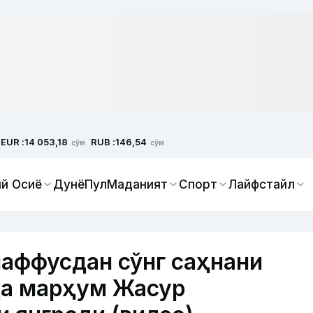
EUR :
RUB :
14 053,18
146,54
сўм
сўм
й Осиё
Дунё
Пул
Маданият
Спорт
Лайфстайл
наффусдан сўнг саҳнани
да марҳум Жасур