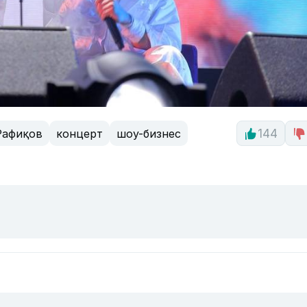
Рафиқов
концерт
шоу-бизнес
144