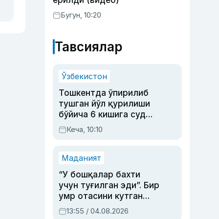
ёрилди (видео)
Бугун, 10:20
Тавсиялар
Ўзбекистон
Тошкентда ўпирилиб
тушган йўл қурилиши
бўйича 6 кишига суд
ҳукми ўқилди
Кеча, 10:10
Маданият
“У бошқалар бахти
учун туғилган эди”. Бир
умр отасини кутган
актриса ва дубльяж
13:55 / 04.08.2026
устаси Римма