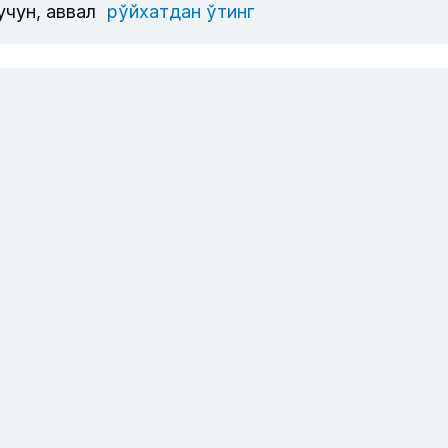
учун, аввал
рўйхатдан ўтинг