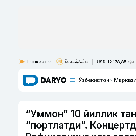
Тошкент
USD :
12 178,85
сўм
Ўзбекистон
Маркази
“Уммон” 10 йиллик та
“портлатди”. Концерт