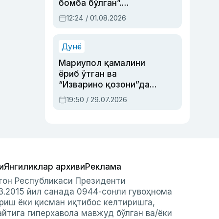
бомба бўлган”.
Абдулла Ориповни
12:24 / 01.08.2026
сиёсий айбловлардан
асраб қолган воқеа
Дунё
Мариупол қамалини
ёриб ўтган ва
“Изварино қозони”дан
чиққан қаҳрамон —
19:50 / 29.07.2026
Украина армияси бош
қўмондони Драпатий
ҳақида
и
Янгиликлар архиви
Реклама
стон Республикаси Президенти
3.2015 йил санада 0944-сонли гувоҳнома
риш ёки қисман иқтибос келтиришга,
айтига гиперхавола мавжуд бўлган ва/ёки