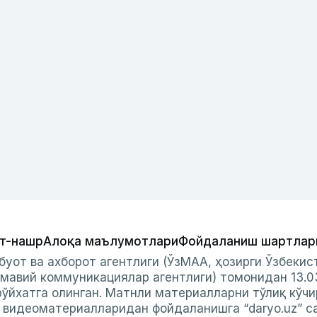
т-нашр
Алоқа маълумотлари
Фойдаланиш шартлар
буот ва ахборот агентлиги (ЎзМАА, ҳозирги Ўзбеки
мавий коммуникациялар агентлиги) томонидан 13.0
ўйхатга олинган. Матнли материалларни тўлиқ кўчи
и видеоматериалларидан фойдаланишга “daryo.uz” с