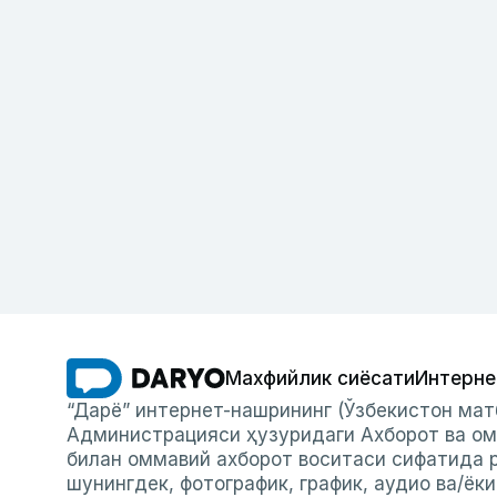
Махфийлик сиёсати
Интерне
“Дарё” интернет-нашрининг (Ўзбекистон мат
Администрацияси ҳузуридаги Ахборот ва ом
билан оммавий ахборот воситаси сифатида р
шунингдек, фотографик, график, аудио ва/ёк