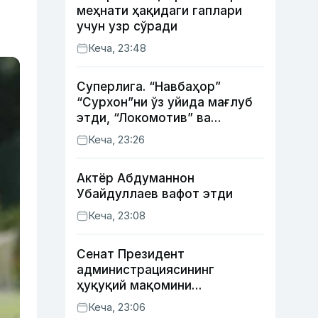
меҳнати ҳақидаги гаплари
учун узр сўради
Кеча, 23:48
Суперлига. “Навбаҳор”
“Сурхон”ни ўз уйида мағлуб
этди, “Локомотив” ва
“Хоразм” уйда ғалаба
Кеча, 23:26
қозонди
Актёр Абду­маннон
Убайдуллаев вафот этди
Кеча, 23:08
Сенат Президент
администрациясининг
ҳуқуқий мақомини
белгиловчи конституциявий
Кеча, 23:06
қонунни маъқуллади