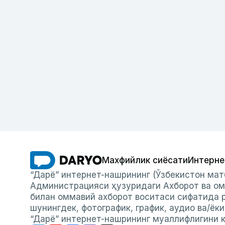
Махфийлик сиёсати
Интерне
“Дарё” интернет-нашрининг (Ўзбекистон мат
Администрацияси ҳузуридаги Ахборот ва ом
билан оммавий ахборот воситаси сифатида р
шунингдек, фотографик, график, аудио ва/ёк
“Дарё” интернет-нашрининг муаллифлигини к