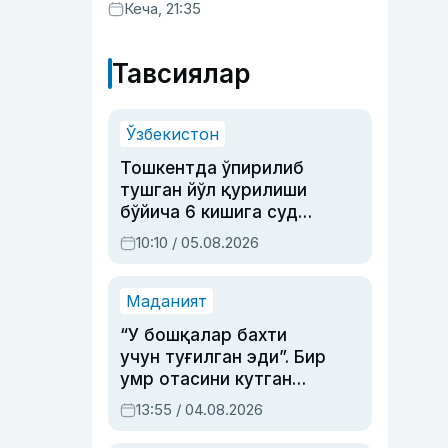
хизматлар кўрсатилгани
Кеча, 21:35
маълум қилинди
Тавсиялар
Ўзбекистон
Тошкентда ўпирилиб
тушган йўл қурилиши
бўйича 6 кишига суд
ҳукми ўқилди
10:10 / 05.08.2026
Маданият
“У бошқалар бахти
учун туғилган эди”. Бир
умр отасини кутган
актриса ва дубльяж
13:55 / 04.08.2026
устаси Римма
Аҳмедованинг