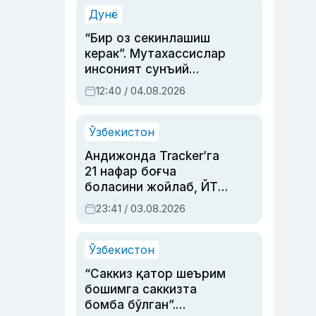
синовларга тўла ҳаёти
Дунё
“Бир оз секинлашиш
керак”. Мутахассислар
инсоният сунъий
интеллектни бошқара
12:40 / 04.08.2026
олмай қолишидан
хавотир билдирди
Ўзбекистон
Андижонда Tracker’га
21 нафар боғча
боласини жойлаб, ЙТҲ
содир этган аёлга суд
23:41 / 03.08.2026
ҳукми ўқилди
Ўзбекистон
“Саккиз қатор шеърим
бошимга саккизта
бомба бўлган”.