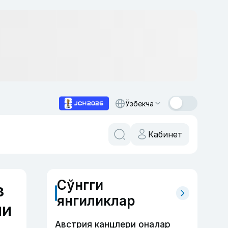
Ўзбекча
Кабинет
Сўнгги
з
янгиликлар
ши
Австрия канцлери оналар