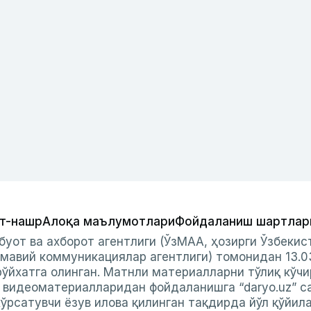
т-нашр
Алоқа маълумотлари
Фойдаланиш шартлар
буот ва ахборот агентлиги (ЎзМАА, ҳозирги Ўзбеки
мавий коммуникациялар агентлиги) томонидан 13.0
ўйхатга олинган. Матнли материалларни тўлиқ кўчи
и видеоматериалларидан фойдаланишга “daryo.uz” с
ўрсатувчи ёзув илова қилинган тақдирда йўл қўйил