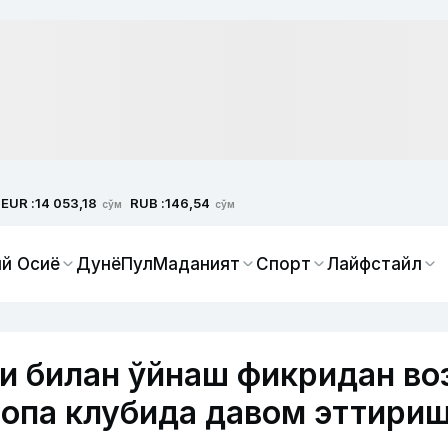
EUR :
RUB :
14 053,18
146,54
сўм
сўм
й Осиё
Дунё
Пул
Маданият
Спорт
Лайфстайл
си билан ўйнаш фикридан во
ропа клубида давом эттири