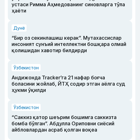
устаси Римма Аҳмедованинг синовларга тўла
ҳаёти
Дунё
“Бир оз секинлашиш керак”. Мутахассислар
инсоният сунъий интеллектни бошқара олмай
қолишидан хавотир билдирди
Ўзбекистон
Андижонда Tracker’га 21 нафар боғча
боласини жойлаб, ЙТҲ содир этган аёлга суд
ҳукми ўқилди
Ўзбекистон
“Саккиз қатор шеърим бошимга саккизта
бомба бўлган”. Абдулла Ориповни сиёсий
айбловлардан асраб қолган воқеа