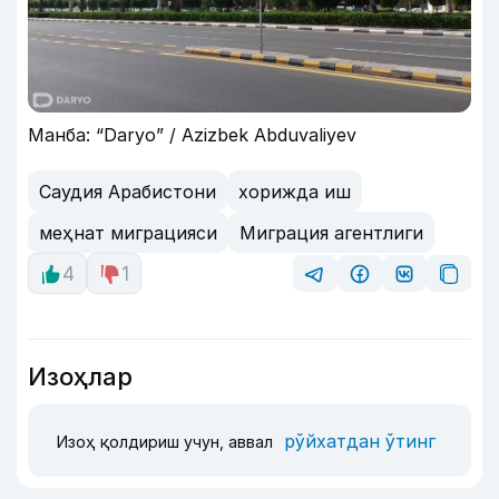
Манба: “Daryo” / Azizbek Abduvaliyev
Саудия Арабистони
хорижда иш
меҳнат миграцияси
Миграция агентлиги
4
1
Изоҳлар
рўйхатдан ўтинг
Изоҳ қолдириш учун, аввал