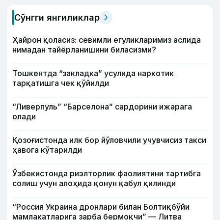
Сўнгги янгиликлар
Ҳайрон қоласиз: севимли егуликларимиз аслида
нимадан тайёрланишини биласизми?
Тошкентда “закладка” усулида наркотик
тарқатишга чек қўйилди
“Ливерпуль” “Барселона” сардорини ижарага
олади
Қозоғистонда илк бор йўловчили учувчисиз такси
ҳавога кўтарилди
Ўзбекистонда риэлторлик фаолиятини тартибга
солиш учун алоҳида қонун қабул қилинди
“Россия Украина дронлари билан Болтиқбўйи
мамлакатларига зарба бермоқчи” — Литва