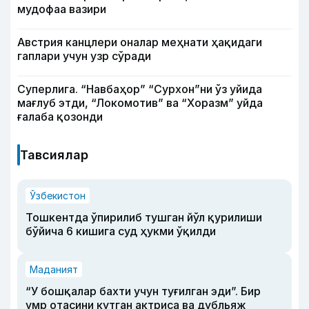
мудофаа вазири
Австрия канцлери оналар меҳнати ҳақидаги
гаплари учун узр сўради
Суперлига. “Навбаҳор” “Сурхон”ни ўз уйида
мағлуб этди, “Локомотив” ва “Хоразм” уйда
ғалаба қозонди
Тавсиялар
Ўзбекистон
Тошкентда ўпирилиб тушган йўл қурилиши
бўйича 6 кишига суд ҳукми ўқилди
Маданият
“У бошқалар бахти учун туғилган эди”. Бир
умр отасини кутган актриса ва дубльяж