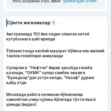
рўйхатдан ўтинг
Изоҳ қолдириш учун, аввал
Сўнгги янгиликлар
Австралияда 150 йил олдин олинган китоб
кутубхонага қайтарилди
Ўзбекистонда касбий маҳорат бўйича илк миллий
танлов ғолиблари аниқланди
Суперлига. “Нефтчи” йирик ҳисобда ғалаба
қозонди, “ОКМК” супер камбек эвазига
“Бунёдкор”дан устун келди, “Насаф” дуранг
қайд этди
Москвада рейсга кечиккан йўловчилар
самолётни учиш-қўниш йўлагида тўхтатишга
уринди (видео)