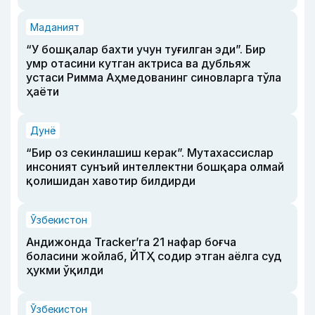
Маданият
“У бошқалар бахти учун туғилган эди”. Бир
умр отасини кутган актриса ва дубльяж
устаси Римма Аҳмедованинг синовларга тўла
ҳаёти
Дунё
“Бир оз секинлашиш керак”. Мутахассислар
инсоният сунъий интеллектни бошқара олмай
қолишидан хавотир билдирди
Ўзбекистон
Андижонда Tracker’га 21 нафар боғча
боласини жойлаб, ЙТҲ содир этган аёлга суд
ҳукми ўқилди
Ўзбекистон