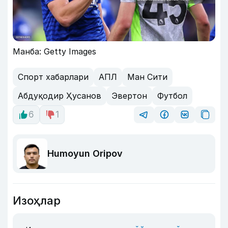
Манба: Getty Images
Спорт хабарлари
АПЛ
Ман Сити
Абдуқодир Ҳусанов
Эвертон
Футбол
6
1
Humoyun Oripov
Изоҳлар