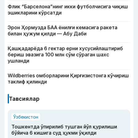
Флик “Барселона”нинг икки футболчисига чиқиш
эшикларини кўрсатди
Эрон Ҳормузда БАА ёнилғи кемасига ракета
билан ҳужум қилди — Абу Даби
Қашқадарёда 6 гектар ерни хусусийлаштириб
бериш эвазига 100 млн сўм сўраган шахс
ушланди
Wildberries омборларини Қирғизистонга кўчириш
таклиф қилинди
Тавсиялар
Ўзбекистон
Тошкентда ўпирилиб тушган йўл қурилиши
бўйича 6 кишига суд ҳукми ўқилди