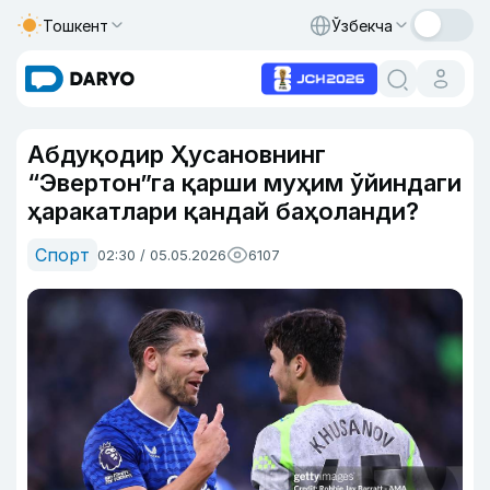
Тошкент
Ўзбекча
Абдуқодир Ҳусановнинг
“Эвертон”га қарши муҳим ўйиндаги
ҳаракатлари қандай баҳоланди?
Спорт
02:30 / 05.05.2026
6107