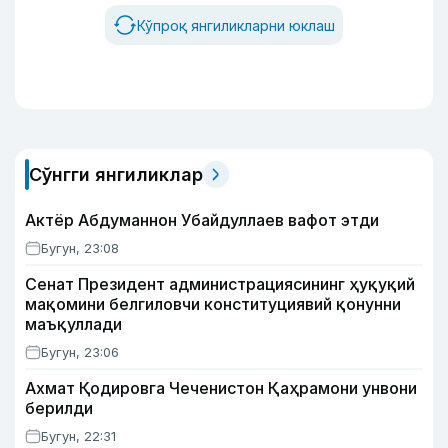
Кўпроқ янгиликларни юклаш
Сўнгги янгиликлар
Актёр Абду­маннон Убайдуллаев вафот этди
Бугун, 23:08
Сенат Президент администрациясининг ҳуқуқий
мақомини белгиловчи конституциявий қонунни
маъқуллади
Бугун, 23:06
Ахмат Қодировга Чеченистон Қаҳрамони унвони
берилди
Бугун, 22:31