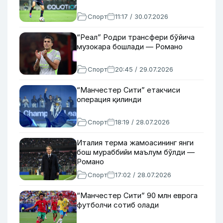
Спорт
11:17 / 30.07.2026
“Реал” Родри трансфери бўйича
музокара бошлади — Романо
Спорт
20:45 / 29.07.2026
“Манчестер Сити” етакчиси
операция қилинди
Спорт
18:19 / 28.07.2026
Италия терма жамоасининг янги
бош мураббийи маълум бўлди —
Романо
Спорт
17:02 / 28.07.2026
“Манчестер Сити” 90 млн еврога
футболчи сотиб олади