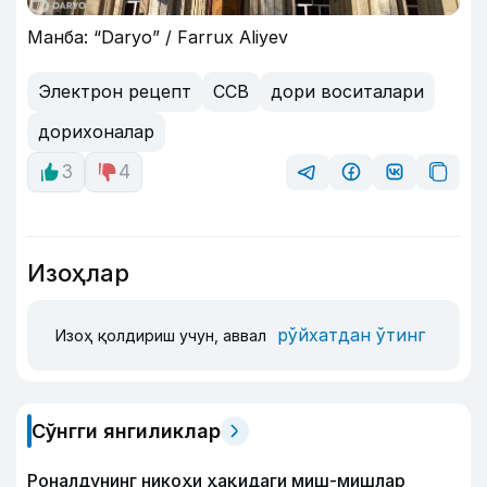
Манба: “Daryo” / Farrux Aliyev
Электрон рецепт
ССВ
дори воситалари
дорихоналар
3
4
Изоҳлар
рўйхатдан ўтинг
Изоҳ қолдириш учун, аввал
Сўнгги янгиликлар
Роналдунинг никоҳи ҳақидаги миш-мишлар