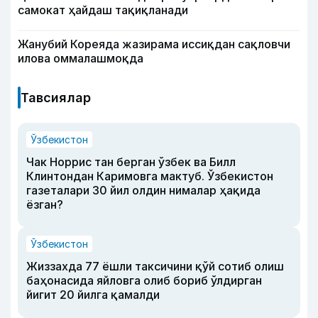
самокат ҳайдаш тақиқланади
Жанубий Кореяда жазирама иссиқдан сақловчи
илова оммалашмоқда
Тавсиялар
Ўзбекистон
Чак Норрис тан берган ўзбек ва Билл
Клинтондан Каримовга мактуб. Ўзбекистон
газеталари 30 йил олдин нималар ҳақида
ёзган?
Ўзбекистон
Жиззахда 77 ёшли таксичини қўй сотиб олиш
баҳонасида яйловга олиб бориб ўлдирган
йигит 20 йилга қамалди