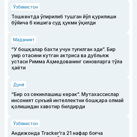
Ўзбекистон
Тошкентда ўпирилиб тушган йўл қурилиши
бўйича 6 кишига суд ҳукми ўқилди
Маданият
“У бошқалар бахти учун туғилган эди”. Бир
умр отасини кутган актриса ва дубльяж
устаси Римма Аҳмедованинг синовларга тўла
ҳаёти
Дунё
“Бир оз секинлашиш керак”. Мутахассислар
инсоният сунъий интеллектни бошқара олмай
қолишидан хавотир билдирди
Ўзбекистон
Андижонда Tracker’га 21 нафар боғча