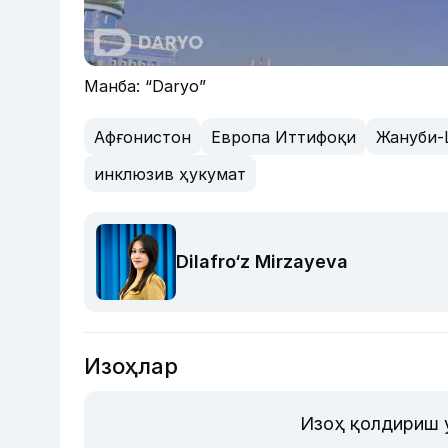
Манба: “Daryo”
Афғонистон
Европа Иттифоқи
Жануби-
инклюзив ҳукумат
Dilafro‘z Mirzayeva
Изоҳлар
Изоҳ қолдириш 