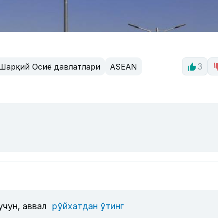
Шарқий Осиё давлатлари
ASEAN
3
учун, аввал
рўйхатдан ўтинг