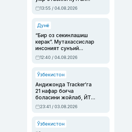
актриса ва дубльяж
13:55 / 04.08.2026
устаси Римма
Аҳмедованинг
синовларга тўла ҳаёти
Дунё
“Бир оз секинлашиш
керак”. Мутахассислар
инсоният сунъий
интеллектни бошқара
12:40 / 04.08.2026
олмай қолишидан
хавотир билдирди
Ўзбекистон
Андижонда Tracker’га
21 нафар боғча
боласини жойлаб, ЙТҲ
содир этган аёлга суд
23:41 / 03.08.2026
ҳукми ўқилди
Ўзбекистон