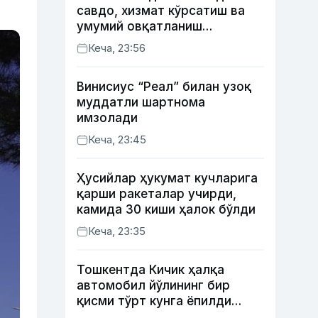
савдо, хизмат кўрсатиш ва
умумий овқатланиш
корхоналари қанча солиқ
Кеча, 23:56
тўлагани очиқланди
Винисиус “Реал” билан узоқ
муддатли шартнома
имзолади
Кеча, 23:45
Ҳусийлар ҳукумат кучларига
қарши ракеталар учирди,
камида 30 киши ҳалок бўлди
Кеча, 23:35
Тошкентда Кичик ҳалқа
автомобил йўлининг бир
қисми тўрт кунга ёпилди
(харита)