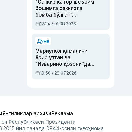
“Саккиз қатор шеърим
бошимга саккизта
бомба бўлган”.
Абдулла Ориповни
12:24 / 01.08.2026
сиёсий айбловлардан
асраб қолган воқеа
Дунё
Мариупол қамалини
ёриб ўтган ва
“Изварино қозони”дан
чиққан қаҳрамон —
19:50 / 29.07.2026
Украина армияси бош
қўмондони Драпатий
ҳақида
и
Янгиликлар архиви
Реклама
стон Республикаси Президенти
3.2015 йил санада 0944-сонли гувоҳнома