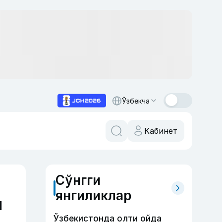
Ўзбекча
Кабинет
Сўнгги
янгиликлар
и
Ўзбекистонда олти ойда