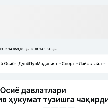
EUR :
RUB :
14 053,18
146,54
сўм
сўм
й Осиё
Дунё
Пул
Маданият
Спорт
Лайфстайл
 Осиё давлатлари
в ҳукумат тузишга чақирд