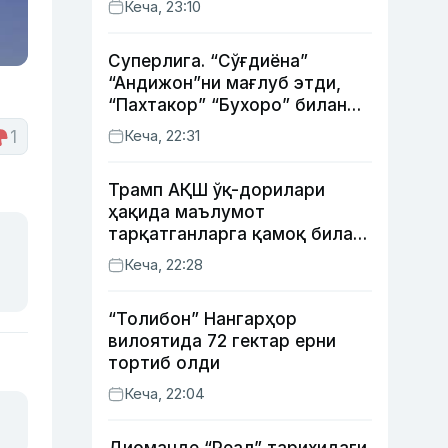
Кеча, 23:10
Суперлига. “Сўғдиёна”
“Андижон”ни мағлуб этди,
“Пахтакор” “Бухоро” билан
жанговар дуранг қайд этди
Кеча, 22:31
1
Трамп АҚШ ўқ-дорилари
ҳақида маълумот
тарқатганларга қамоқ билан
таҳдид қилди
Кеча, 22:28
“Толибон” Нангарҳор
вилоятида 72 гектар ерни
тортиб олди
Кеча, 22:04