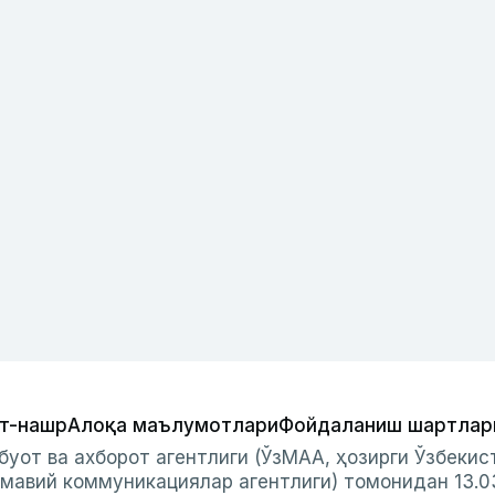
т-нашр
Алоқа маълумотлари
Фойдаланиш шартлар
буот ва ахборот агентлиги (ЎзМАА, ҳозирги Ўзбеки
мавий коммуникациялар агентлиги) томонидан 13.0