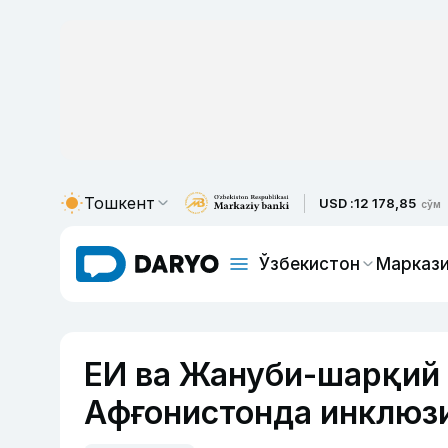
Тошкент
USD :
12 178,85
сўм
Ўзбекистон
Маркази
ЕИ ва Жануби-шарқий
Афғонистонда инклюзи