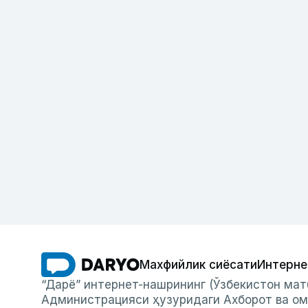
Махфийлик сиёсати
Интерне
“Дарё” интернет-нашрининг (Ўзбекистон мат
Администрацияси ҳузуридаги Ахборот ва ом