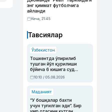
Диоманде “Реал” тарихидаги
энг қиммат футболчига
айланди
Кеча, 21:45
Тавсиялар
Ўзбекистон
Тошкентда ўпирилиб
тушган йўл қурилиши
бўйича 6 кишига суд
ҳукми ўқилди
10:10 / 05.08.2026
Маданият
“У бошқалар бахти
учун туғилган эди”. Бир
умр отасини кутган