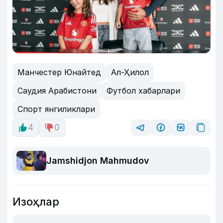
Манчестер Юнайтед
Ал-Ҳилол
Саудия Арабистони
Футбол хабарлари
Спорт янгиликлари
4
0
Jamshidjon Mahmudov
Изоҳлар