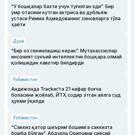
“У бошқалар бахти учун туғилган эди”. Бир
умр отасини кутган актриса ва дубльяж
устаси Римма Аҳмедованинг синовларга тўла
ҳаёти
Дунё
“Бир оз секинлашиш керак”. Мутахассислар
инсоният сунъий интеллектни бошқара олмай
қолишидан хавотир билдирди
Ўзбекистон
Андижонда Tracker’га 21 нафар боғча
боласини жойлаб, ЙТҲ содир этган аёлга суд
ҳукми ўқилди
Ўзбекистон
“Саккиз қатор шеърим бошимга саккизта
бомба бўлган”. Абдулла Ориповни сиёсий