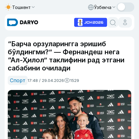
Тошкент
Ўзбекча
“Барча орзуларингга эришиб
бўлдингми?” — Фернандеш нега
“Ал-Ҳилол” таклифини рад этгани
сабабини очилади
Спорт
17:48 / 29.04.2026
1529