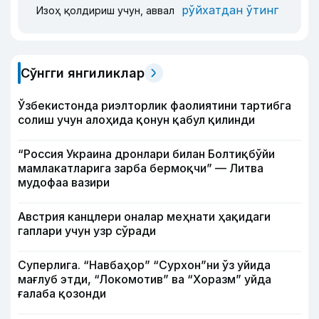
рўйхатдан ўтинг
Изоҳ қолдириш учун, аввал
Сўнгги янгиликлар
Ўзбекистонда риэлторлик фаолиятини тартибга
солиш учун алоҳида қонун қабул қилинди
“Россия Украина дронлари билан Болтиқбўйи
мамлакатларига зарба бермоқчи” — Литва
мудофаа вазири
Австрия канцлери оналар меҳнати ҳақидаги
гаплари учун узр сўради
Суперлига. “Навбаҳор” “Сурхон”ни ўз уйида
мағлуб этди, “Локомотив” ва “Хоразм” уйда
ғалаба қозонди