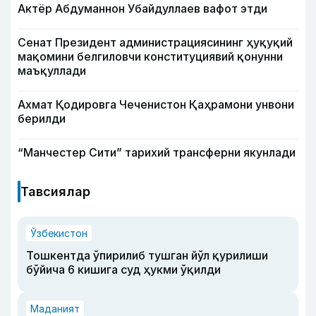
Актёр Абду­маннон Убайдуллаев вафот этди
Сенат Президент администрациясининг ҳуқуқий
мақомини белгиловчи конституциявий қонунни
маъқуллади
Ахмат Қодировга Чеченистон Қаҳрамони унвони
берилди
“Манчестер Сити” тарихий трансферни якунлади
Тавсиялар
Ўзбекистон
Тошкентда ўпирилиб тушган йўл қурилиши
бўйича 6 кишига суд ҳукми ўқилди
Маданият