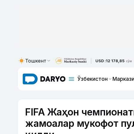
Тошкент
USD :
12 178,85
сўм
Ўзбекистон
Маркази
FIFA Жаҳон чемпионат
жамоалар мукофот пу