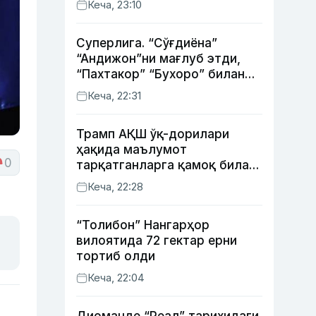
Кеча, 23:10
Суперлига. “Сўғдиёна”
“Андижон”ни мағлуб этди,
“Пахтакор” “Бухоро” билан
жанговар дуранг қайд этди
Кеча, 22:31
Трамп АҚШ ўқ-дорилари
ҳақида маълумот
0
тарқатганларга қамоқ билан
таҳдид қилди
Кеча, 22:28
“Толибон” Нангарҳор
вилоятида 72 гектар ерни
тортиб олди
Кеча, 22:04