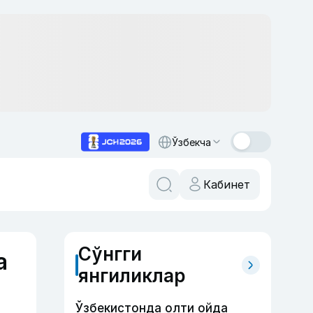
Ўзбекча
Кабинет
Сўнгги
а
янгиликлар
Ўзбекистонда олти ойда