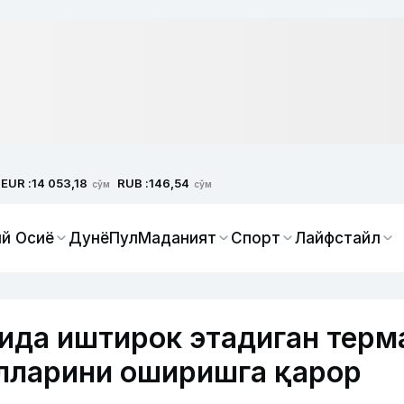
EUR :
RUB :
14 053,18
146,54
сўм
сўм
й Осиё
Дунё
Пул
Маданият
Спорт
Лайфстайл
ида иштирок этадиган терм
лларини оширишга қарор