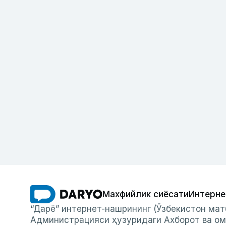
Махфийлик сиёсати
Интерне
“Дарё” интернет-нашрининг (Ўзбекистон мат
Администрацияси ҳузуридаги Ахборот ва ом