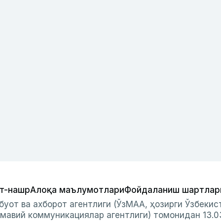
т-нашр
Алоқа маълумотлари
Фойдаланиш шартлар
буот ва ахборот агентлиги (ЎзМАА, ҳозирги Ўзбеки
мавий коммуникациялар агентлиги) томонидан 13.0