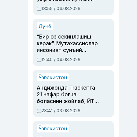
актриса ва дубльяж
13:55 / 04.08.2026
устаси Римма
Аҳмедованинг
синовларга тўла ҳаёти
Дунё
“Бир оз секинлашиш
керак”. Мутахассислар
инсоният сунъий
интеллектни бошқара
12:40 / 04.08.2026
олмай қолишидан
хавотир билдирди
Ўзбекистон
Андижонда Tracker’га
21 нафар боғча
боласини жойлаб, ЙТҲ
содир этган аёлга суд
23:41 / 03.08.2026
ҳукми ўқилди
Ўзбекистон