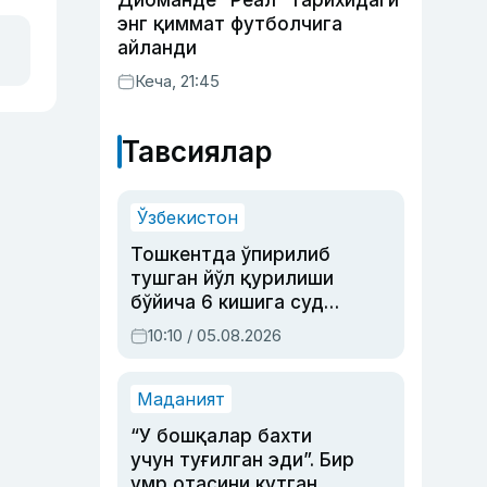
Диоманде “Реал” тарихидаги
энг қиммат футболчига
айланди
Кеча, 21:45
Тавсиялар
Ўзбекистон
Тошкентда ўпирилиб
тушган йўл қурилиши
бўйича 6 кишига суд
ҳукми ўқилди
10:10 / 05.08.2026
Маданият
“У бошқалар бахти
учун туғилган эди”. Бир
умр отасини кутган