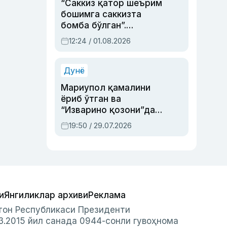
“Саккиз қатор шеърим
бошимга саккизта
бомба бўлган”.
Абдулла Ориповни
12:24 / 01.08.2026
сиёсий айбловлардан
асраб қолган воқеа
Дунё
Мариупол қамалини
ёриб ўтган ва
“Изварино қозони”дан
чиққан қаҳрамон —
19:50 / 29.07.2026
Украина армияси бош
қўмондони Драпатий
ҳақида
и
Янгиликлар архиви
Реклама
стон Республикаси Президенти
3.2015 йил санада 0944-сонли гувоҳнома