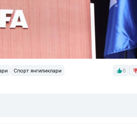
ари
Спорт янгиликлари
6