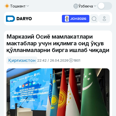
Тошкент
Ўзбекча
Марказий Осиё мамлакатлари
мактаблар учун иқлимга оид ўқув
қўлланмаларни бирга ишлаб чиқади
Қирғизистон
22:42 / 26.04.2026
1801