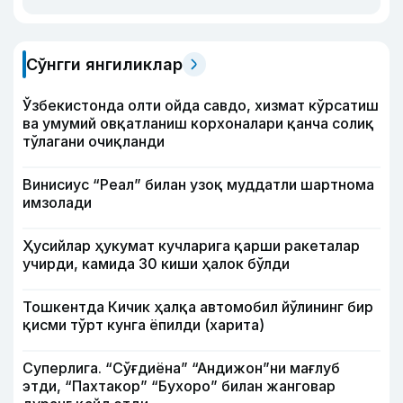
Сўнгги янгиликлар
Ўзбекистонда олти ойда савдо, хизмат кўрсатиш
ва умумий овқатланиш корхоналари қанча солиқ
тўлагани очиқланди
Винисиус “Реал” билан узоқ муддатли шартнома
имзолади
Ҳусийлар ҳукумат кучларига қарши ракеталар
учирди, камида 30 киши ҳалок бўлди
Тошкентда Кичик ҳалқа автомобил йўлининг бир
қисми тўрт кунга ёпилди (харита)
Суперлига. “Сўғдиёна” “Андижон”ни мағлуб
этди, “Пахтакор” “Бухоро” билан жанговар