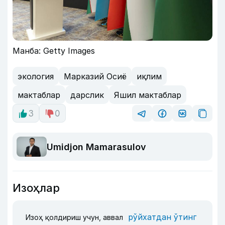
Манба: Getty Images
экология
Марказий Осиё
иқлим
мактаблар
дарслик
Яшил мактаблар
3
0
Umidjon Mamarasulov
Изоҳлар
рўйхатдан ўтинг
Изоҳ қолдириш учун, аввал