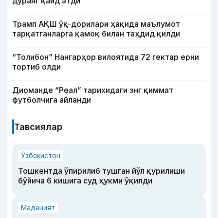
дуранг қайд этди
Трамп АҚШ ўқ-дорилари ҳақида маълумот
тарқатганларга қамоқ билан таҳдид қилди
“Толибон” Нангарҳор вилоятида 72 гектар ерни
тортиб олди
Диоманде “Реал” тарихидаги энг қиммат
футболчига айланди
Тавсиялар
Ўзбекистон
Тошкентда ўпирилиб тушган йўл қурилиши
бўйича 6 кишига суд ҳукми ўқилди
Маданият