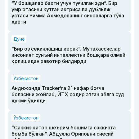
“У бошқалар бахти учун туғилган эди”. Бир
умр отасини кутган актриса ва дубльяж
устаси Римма Аҳмедованинг синовларга тўла
ҳаёти
Дунё
“Бир оз секинлашиш керак”. Мутахассислар
инсоният сунъий интеллектни бошқара олмай
қолишидан хавотир билдирди
Ўзбекистон
Андижонда Tracker’га 21 нафар боғча
боласини жойлаб, ЙТҲ содир этган аёлга суд
ҳукми ўқилди
Ўзбекистон
“Саккиз қатор шеърим бошимга саккизта
бомба бўлган”. Абдулла Ориповни сиёсий