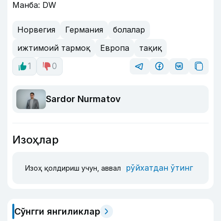
Манба: DW
Норвегия
Германия
болалар
ижтимоий тармоқ
Европа
тақиқ
1
0
Sardor Nurmatov
Изоҳлар
рўйхатдан ўтинг
Изоҳ қолдириш учун, аввал
Сўнгги янгиликлар