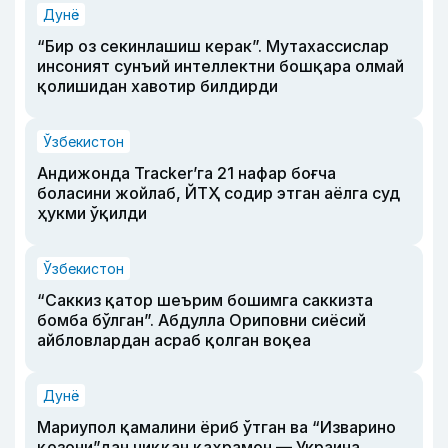
Дунё
“Бир оз секинлашиш керак”. Мутахассислар
инсоният сунъий интеллектни бошқара олмай
қолишидан хавотир билдирди
Ўзбекистон
Андижонда Tracker’га 21 нафар боғча
боласини жойлаб, ЙТҲ содир этган аёлга суд
ҳукми ўқилди
Ўзбекистон
“Саккиз қатор шеърим бошимга саккизта
бомба бўлган”. Абдулла Ориповни сиёсий
айбловлардан асраб қолган воқеа
Дунё
Мариупол қамалини ёриб ўтган ва “Изварино
қозони”дан чиққан қаҳрамон — Украина