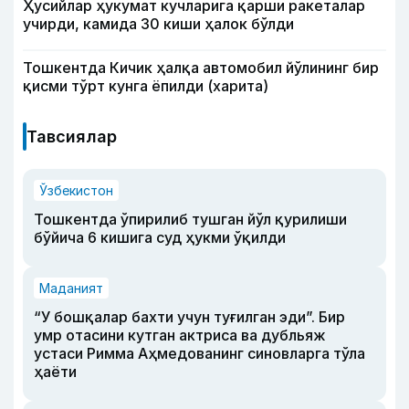
Ҳусийлар ҳукумат кучларига қарши ракеталар
учирди, камида 30 киши ҳалок бўлди
Тошкентда Кичик ҳалқа автомобил йўлининг бир
қисми тўрт кунга ёпилди (харита)
Тавсиялар
Ўзбекистон
Тошкентда ўпирилиб тушган йўл қурилиши
бўйича 6 кишига суд ҳукми ўқилди
Маданият
“У бошқалар бахти учун туғилган эди”. Бир
умр отасини кутган актриса ва дубльяж
устаси Римма Аҳмедованинг синовларга тўла
ҳаёти