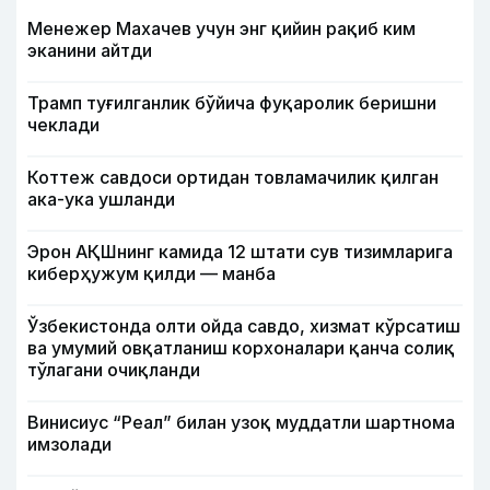
Менежер Махачев учун энг қийин рақиб ким
эканини айтди
Трамп туғилганлик бўйича фуқаролик беришни
чеклади
Коттеж савдоси ортидан товламачилик қилган
ака-ука ушланди
Эрон АҚШнинг камида 12 штати сув тизимларига
киберҳужум қилди — манба
Ўзбекистонда олти ойда савдо, хизмат кўрсатиш
ва умумий овқатланиш корхоналари қанча солиқ
тўлагани очиқланди
Винисиус “Реал” билан узоқ муддатли шартнома
имзолади