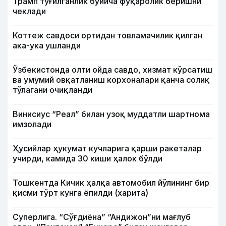
Трамп туғилганлик бўйича фуқаролик беришни
чеклади
Коттеж савдоси ортидан товламачилик қилган
ака-ука ушланди
Ўзбекистонда олти ойда савдо, хизмат кўрсатиш
ва умумий овқатланиш корхоналари қанча солиқ
тўлагани очиқланди
Винисиус “Реал” билан узоқ муддатли шартнома
имзолади
Ҳусийлар ҳукумат кучларига қарши ракеталар
учирди, камида 30 киши ҳалок бўлди
Тошкентда Кичик ҳалқа автомобил йўлининг бир
қисми тўрт кунга ёпилди (харита)
Суперлига. “Сўғдиёна” “Андижон”ни мағлуб