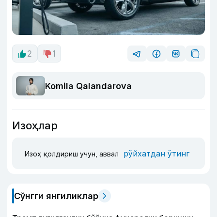
2
1
Komila Qalandarova
Изоҳлар
рўйхатдан ўтинг
Изоҳ қолдириш учун, аввал
Сўнгги янгиликлар