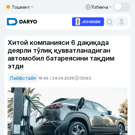
Тошкент
Ўзбекча
Хитой компанияси 6 дақиқада
деярли тўлиқ қувватланадиган
автомобил батареясини тақдим
этди
Лайфстайл
16:49 / 24.04.2026
12563