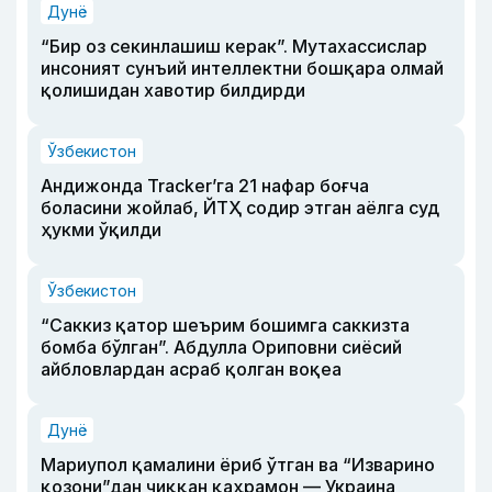
Дунё
“Бир оз секинлашиш керак”. Мутахассислар
инсоният сунъий интеллектни бошқара олмай
қолишидан хавотир билдирди
Ўзбекистон
Андижонда Tracker’га 21 нафар боғча
боласини жойлаб, ЙТҲ содир этган аёлга суд
ҳукми ўқилди
Ўзбекистон
“Саккиз қатор шеърим бошимга саккизта
бомба бўлган”. Абдулла Ориповни сиёсий
айбловлардан асраб қолган воқеа
Дунё
Мариупол қамалини ёриб ўтган ва “Изварино
қозони”дан чиққан қаҳрамон — Украина