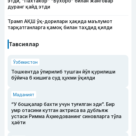
этди, “Пахтакор” “Бухоро” билан жанговар
дуранг қайд этди
Трамп АҚШ ўқ-дорилари ҳақида маълумот
тарқатганларга қамоқ билан таҳдид қилди
Тавсиялар
Ўзбекистон
Тошкентда ўпирилиб тушган йўл қурилиши
бўйича 6 кишига суд ҳукми ўқилди
Маданият
“У бошқалар бахти учун туғилган эди”. Бир
умр отасини кутган актриса ва дубльяж
устаси Римма Аҳмедованинг синовларга тўла
ҳаёти