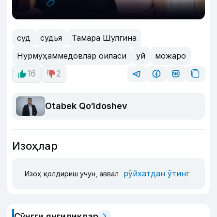
суд
судья
Тамара Шулгина
Нурмуҳаммедовлар оиласи
уй
можаро
16
2
Otabek Qo‘ldoshev
Изоҳлар
рўйхатдан ўтинг
Изоҳ қолдириш учун, аввал
Сўнгги янгиликлар