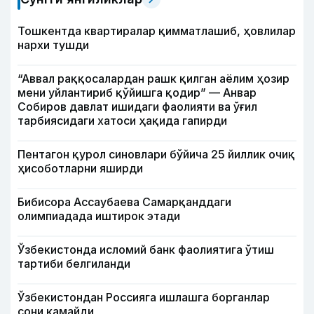
Тошкентда квартиралар қимматлашиб, ҳовлилар
нархи тушди
“Аввал раққосалардан рашк қилган аёлим ҳозир
мени уйлантириб қўйишга қодир” — Анвар
Собиров давлат ишидаги фаолияти ва ўғил
тарбиясидаги хатоси ҳақида гапирди
Пентагон қурол синовлари бўйича 25 йиллик очиқ
ҳисоботларни яширди
Бибисора Ассаубаева Самарқанддаги
олимпиадада иштирок этади
Ўзбекистонда исломий банк фаолиятига ўтиш
тартиби белгиланди
Ўзбекистондан Россияга ишлашга борганлар
сони камайди