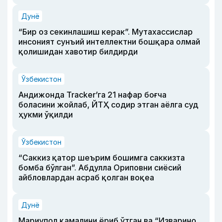
Дунё
“Бир оз секинлашиш керак”. Мутахассислар
инсоният сунъий интеллектни бошқара олмай
қолишидан хавотир билдирди
Ўзбекистон
Андижонда Tracker’га 21 нафар боғча
боласини жойлаб, ЙТҲ содир этган аёлга суд
ҳукми ўқилди
Ўзбекистон
“Саккиз қатор шеърим бошимга саккизта
бомба бўлган”. Абдулла Ориповни сиёсий
айбловлардан асраб қолган воқеа
Дунё
Мариупол қамалини ёриб ўтган ва “Изварино