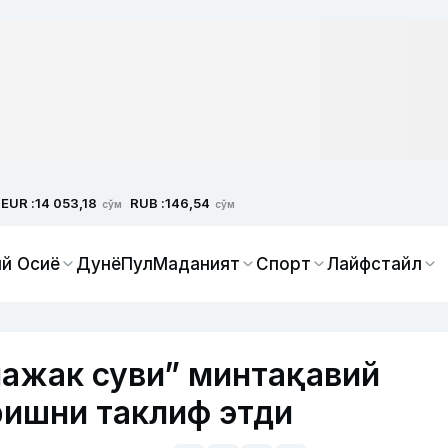
EUR :
RUB :
14 053,18
146,54
сўм
сўм
й Осиё
Дунё
Пул
Маданият
Спорт
Лайфстайл
ажак суви” минтақавий
ришни таклиф этди