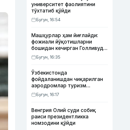
университет фаолиятини
тўхтатиб қўйди
Бугун, 16:54
Машҳурлар ҳам йиғлайди:
фожиали йўқотишларни
бошидан кечирган Голливуд
юлдузлари
Бугун, 16:35
Ўзбекистонда
фойдаланишдан чиқарилган
аэродромлар туризм
мақсадида ижарага
Бугун, 16:17
берилиши мумкин
Венгрия Олий суди собиқ
раиси президентликка
номзодини қўйди