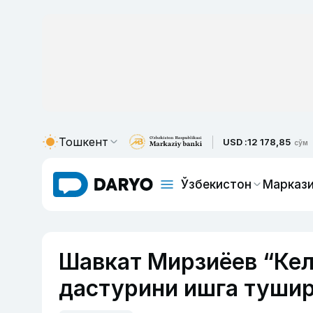
Тошкент
USD :
12 178,85
сўм
Ўзбекистон
Маркази
Шавкат Мирзиёев “Кел
дастурини ишга туши