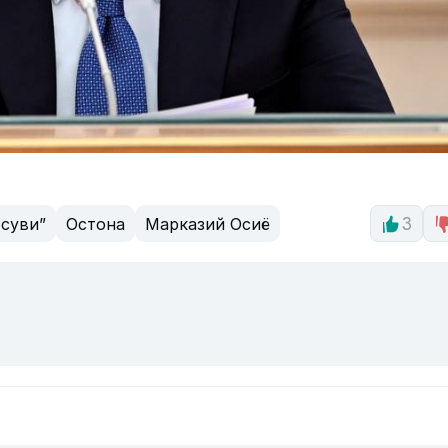
 суви”
Остона
Марказий Осиё
3