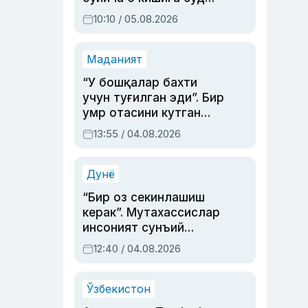
ҳукми ўқилди
10:10 / 05.08.2026
Маданият
“У бошқалар бахти
учун туғилган эди”. Бир
умр отасини кутган
актриса ва дубльяж
13:55 / 04.08.2026
устаси Римма
Аҳмедованинг
синовларга тўла ҳаёти
Дунё
“Бир оз секинлашиш
керак”. Мутахассислар
инсоният сунъий
интеллектни бошқара
12:40 / 04.08.2026
олмай қолишидан
хавотир билдирди
Ўзбекистон