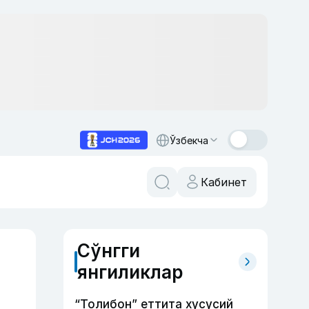
Ўзбекча
Кабинет
Сўнгги
янгиликлар
“Толибон” еттита хусусий