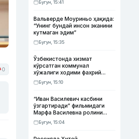
Бугун, 15:41
Вальверде Моуриньо ҳақида:
“Унинг бундай инсон эканини
кутмаган эдим”
Бугун, 15:35
Ўзбекистонда хизмат
кўрсатган коммунал
0
хўжалиги ходими фахрий
унвони таъсис этилиши
Бугун, 15:10
мумкин
“Иван Василевич касбини
ўзгартиради” фильмидаги
Марфа Василевна ролини
ижро этган актрисанинг
Бугун, 15:04
тақдири қандай кечди?