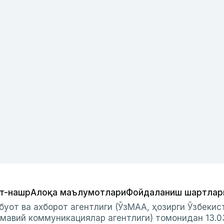
т-нашр
Алоқа маълумотлари
Фойдаланиш шартлар
буот ва ахборот агентлиги (ЎзМАА, ҳозирги Ўзбеки
мавий коммуникациялар агентлиги) томонидан 13.0