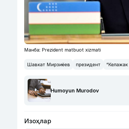
Манба: Prezident matbuot xizmati
Шавкат Мирзиёев
президент
“Келажак
Humoyun Murodov
Изоҳлар