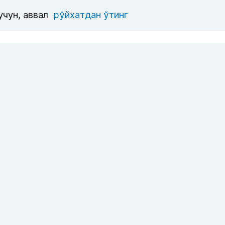
учун, аввал
рўйхатдан ўтинг