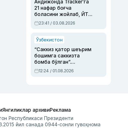
Андижонда Tracker’га
21 нафар боғча
боласини жойлаб, ЙТҲ
содир этган аёлга суд
23:41 / 03.08.2026
ҳукми ўқилди
Ўзбекистон
“Саккиз қатор шеърим
бошимга саккизта
бомба бўлган”.
Абдулла Ориповни
12:24 / 01.08.2026
сиёсий айбловлардан
асраб қолган воқеа
и
Янгиликлар архиви
Реклама
стон Республикаси Президенти
3.2015 йил санада 0944-сонли гувоҳнома