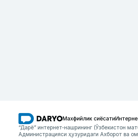
Махфийлик сиёсати
Интерне
“Дарё” интернет-нашрининг (Ўзбекистон мат
Администрацияси ҳузуридаги Ахборот ва ом