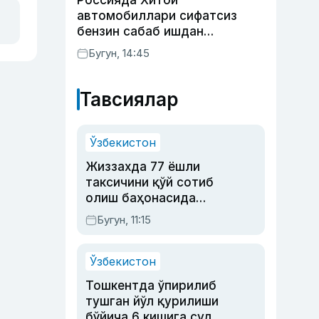
Россияда Хитой
автомобиллари сифатсиз
бензин сабаб ишдан
чиқмоқда
Бугун, 14:45
Тавсиялар
Ўзбекистон
Жиззахда 77 ёшли
таксичини қўй сотиб
олиш баҳонасида
яйловга олиб бориб
Бугун, 11:15
ўлдирган йигит 20
йилга қамалди
Ўзбекистон
Тошкентда ўпирилиб
тушган йўл қурилиши
бўйича 6 кишига суд