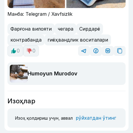
Манба: Telegram / Xavfsizlik
Фарғона вилояти
чегара
Сирдарё
контрабанда
гиёҳвандлик воситалари
0
0
Humoyun Murodov
Изоҳлар
рўйхатдан ўтинг
Изоҳ қолдириш учун, аввал