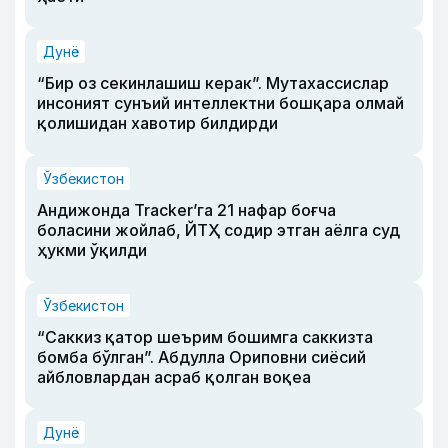
Дунё
“Бир оз секинлашиш керак”. Мутахассислар
инсоният сунъий интеллектни бошқара олмай
қолишидан хавотир билдирди
Ўзбекистон
Андижонда Tracker’га 21 нафар боғча
боласини жойлаб, ЙТҲ содир этган аёлга суд
ҳукми ўқилди
Ўзбекистон
“Саккиз қатор шеърим бошимга саккизта
бомба бўлган”. Абдулла Ориповни сиёсий
айбловлардан асраб қолган воқеа
Дунё