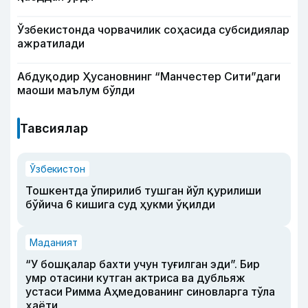
Ўзбекистонда чорвачилик соҳасида субсидиялар
ажратилади
Абдуқодир Ҳусановнинг “Манчестер Сити”даги
маоши маълум бўлди
Тавсиялар
Ўзбекистон
Тошкентда ўпирилиб тушган йўл қурилиши
бўйича 6 кишига суд ҳукми ўқилди
Маданият
“У бошқалар бахти учун туғилган эди”. Бир
умр отасини кутган актриса ва дубльяж
устаси Римма Аҳмедованинг синовларга тўла
ҳаёти