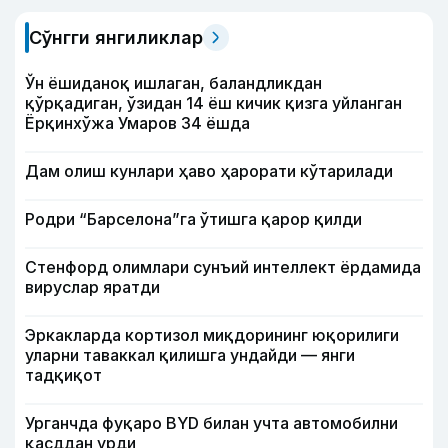
Сўнгги янгиликлар
Ўн ёшиданоқ ишлаган, баландликдан
қўрқадиган, ўзидан 14 ёш кичик қизга уйланган
Ёрқинхўжа Умаров 34 ёшда
Дам олиш кунлари ҳаво ҳарорати кўтарилади
Родри “Барселона”га ўтишга қарор қилди
Стенфорд олимлари сунъий интеллект ёрдамида
вируслар яратди
Эркакларда кортизол миқдорининг юқорилиги
уларни таваккал қилишга ундайди — янги
тадқиқот
Урганчда фуқаро BYD билан учта автомобилни
қасддан урди