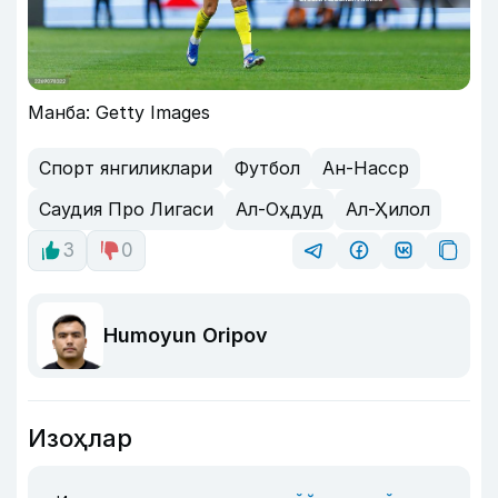
Манба: Getty Images
Спорт янгиликлари
Футбол
Ан-Насср
Саудия Про Лигаси
Ал-Оҳдуд
Ал-Ҳилол
3
0
Humoyun Oripov
Изоҳлар