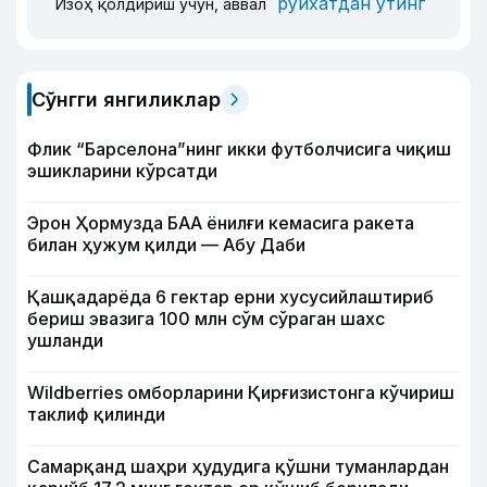
рўйхатдан ўтинг
Изоҳ қолдириш учун, аввал
Сўнгги янгиликлар
Флик “Барселона”нинг икки футболчисига чиқиш
эшикларини кўрсатди
Эрон Ҳормузда БАА ёнилғи кемасига ракета
билан ҳужум қилди — Абу Даби
Қашқадарёда 6 гектар ерни хусусийлаштириб
бериш эвазига 100 млн сўм сўраган шахс
ушланди
Wildberries омборларини Қирғизистонга кўчириш
таклиф қилинди
Самарқанд шаҳри ҳудудига қўшни туманлардан