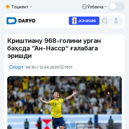
Тошкент
Ўзбекча
Криштиану 968-голини урган
баҳсда “Ан-Насср” ғалабага
эришди
Спорт
08:30 / 12.04.2026
1501