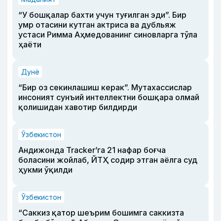
“У бошқалар бахти учун туғилган эди”. Бир
умр отасини кутган актриса ва дубльяж
устаси Римма Аҳмедованинг синовларга тўла
ҳаёти
Дунё
“Бир оз секинлашиш керак”. Мутахассислар
инсоният сунъий интеллектни бошқара олмай
қолишидан хавотир билдирди
Ўзбекистон
Андижонда Tracker’га 21 нафар боғча
боласини жойлаб, ЙТҲ содир этган аёлга суд
ҳукми ўқилди
Ўзбекистон
“Саккиз қатор шеърим бошимга саккизта