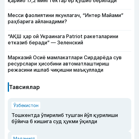
қарийб 17,2 минг гектар ер қўшиб берилади
Месси фаолиятини якунлагач, “Интер Майами”
раҳбарига айланадими?
“АҚШ ҳар ой Украинага Patriot ракеталарини
етказиб беради” — Зеленский
Марказий Осиё мамлакатлари Сирдарёда сув
ресурслари ҳисобини автоматлаштириш
режасини ишлаб чиқишни маъқуллади
Тавсиялар
Ўзбекистон
Тошкентда ўпирилиб тушган йўл қурилиши
бўйича 6 кишига суд ҳукми ўқилди
Маданият