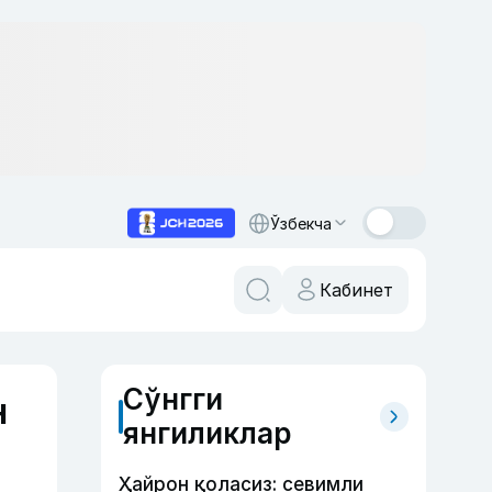
Ўзбекча
Кабинет
Сўнгги
н
янгиликлар
Ҳайрон қоласиз: севимли