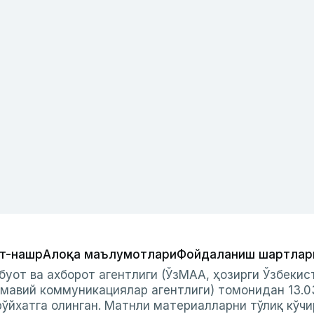
т-нашр
Алоқа маълумотлари
Фойдаланиш шартлар
буот ва ахборот агентлиги (ЎзМАА, ҳозирги Ўзбеки
мавий коммуникациялар агентлиги) томонидан 13.0
ўйхатга олинган. Матнли материалларни тўлиқ кўчи