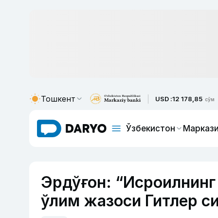
Тошкент
USD :
12 178,85
сўм
Ўзбекистон
Маркази
Эрдўғон: “Исроилнинг
ўлим жазоси Гитлер с