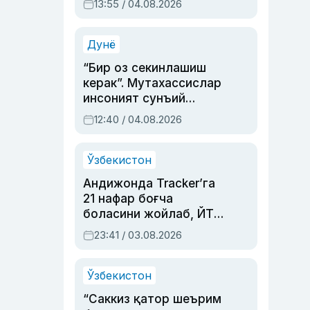
13:55 / 04.08.2026
устаси Римма
Аҳмедованинг
синовларга тўла ҳаёти
Дунё
“Бир оз секинлашиш
керак”. Мутахассислар
инсоният сунъий
интеллектни бошқара
12:40 / 04.08.2026
олмай қолишидан
хавотир билдирди
Ўзбекистон
Андижонда Tracker’га
21 нафар боғча
боласини жойлаб, ЙТҲ
содир этган аёлга суд
23:41 / 03.08.2026
ҳукми ўқилди
Ўзбекистон
“Саккиз қатор шеърим