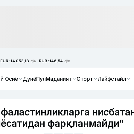
EUR :
RUB :
14 053,18
146,54
сўм
сўм
й Осиё
Дунё
Пул
Маданият
Спорт
Лайфстайл
 фаластинликларга нисбата
иёсатидан фарқланмайди”