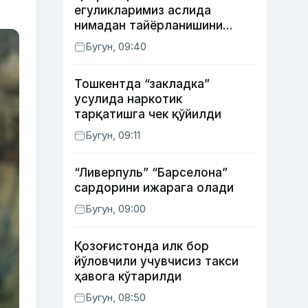
егуликларимиз аслида
нимадан тайёрланишини
биласизми?
Бугун, 09:40
Тошкентда “закладка”
усулида наркотик
тарқатишга чек қўйилди
Бугун, 09:11
“Ливерпуль” “Барселона”
сардорини ижарага олади
Бугун, 09:00
Қозоғистонда илк бор
йўловчили учувчисиз такси
ҳавога кўтарилди
Бугун, 08:50