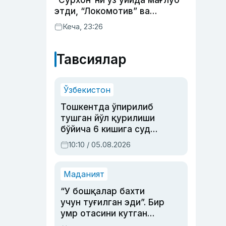
“Сурхон”ни ўз уйида мағлуб
этди, “Локомотив” ва
“Хоразм” уйда ғалаба
Кеча, 23:26
қозонди
Тавсиялар
Ўзбекистон
Тошкентда ўпирилиб
тушган йўл қурилиши
бўйича 6 кишига суд
ҳукми ўқилди
10:10 / 05.08.2026
Маданият
“У бошқалар бахти
учун туғилган эди”. Бир
умр отасини кутган
актриса ва дубльяж