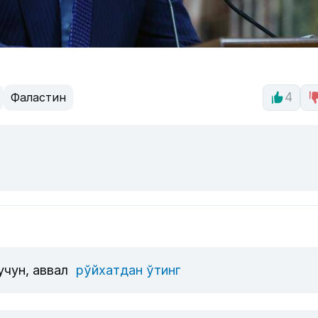
Фаластин
4
учун, аввал
рўйхатдан ўтинг