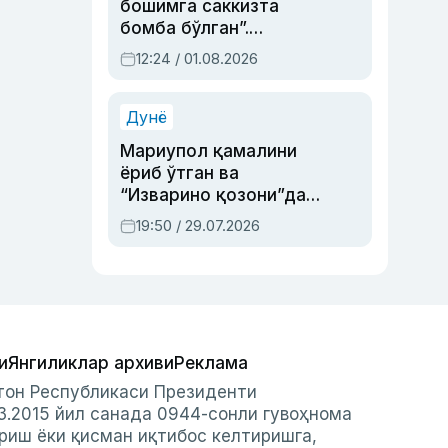
бошимга саккизта
бомба бўлган”.
Абдулла Ориповни
12:24 / 01.08.2026
сиёсий айбловлардан
асраб қолган воқеа
Дунё
Мариупол қамалини
ёриб ўтган ва
“Изварино қозони”дан
чиққан қаҳрамон —
19:50 / 29.07.2026
Украина армияси бош
қўмондони Драпатий
ҳақида
и
Янгиликлар архиви
Реклама
стон Республикаси Президенти
3.2015 йил санада 0944-сонли гувоҳнома
риш ёки қисман иқтибос келтиришга,