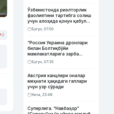
Ўзбекистонда риэлторлик
фаолиятини тартибга солиш
учун алоҳида қонун қабул
қилинди
Бугун, 07:50
0
“Россия Украина дронлари
билан Болтиқбўйи
мамлакатларига зарба
бермоқчи” — Литва мудофаа
Бугун, 07:35
вазири
Австрия канцлери оналар
меҳнати ҳақидаги гаплари
учун узр сўради
Кеча, 23:48
Суперлига. “Навбаҳор”