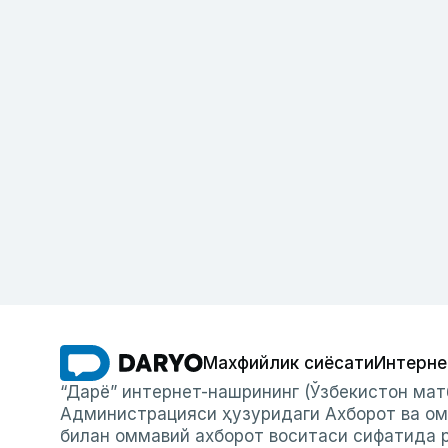
Махфийлик сиёсати
Интерне
“Дарё” интернет-нашрининг (Ўзбекистон мат
Администрацияси ҳузуридаги Ахборот ва ом
билан оммавий ахборот воситаси сифатида р