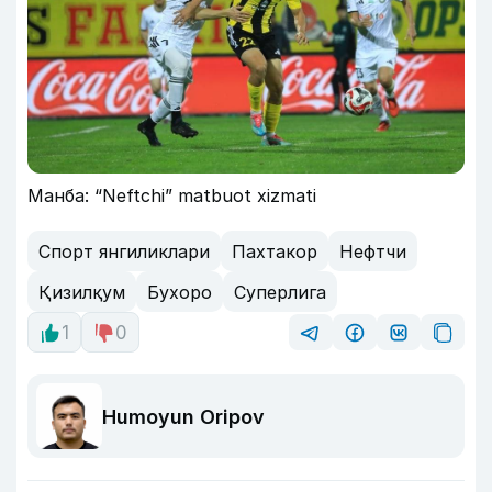
Манба: “Neftchi” matbuot xizmati
Спорт янгиликлари
Пахтакор
Нефтчи
Қизилқум
Бухоро
Суперлига
1
0
Humoyun Oripov