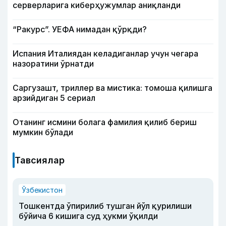
серверларига киберҳужумлар аниқланди
“Ракурс”. УЕФА нимадан қўрқди?
Испания Италиядан келадиганлар учун чегара
назоратини ўрнатди
Саргузашт, триллер ва мистика: томоша қилишга
арзийдиган 5 сериал
Отанинг исмини болага фамилия қилиб бериш
мумкин бўлади
Тавсиялар
Ўзбекистон
Тошкентда ўпирилиб тушган йўл қурилиши
бўйича 6 кишига суд ҳукми ўқилди