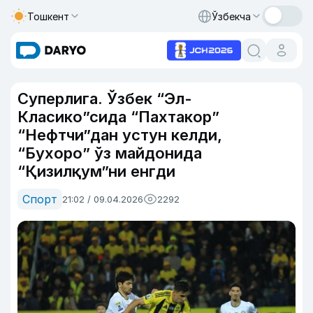
Тошкент
Ўзбекча
Суперлига. Ўзбек “Эл-
Класико”сида “Пахтакор”
“Нефтчи”дан устун келди,
“Бухоро” ўз майдонида
“Қизилқум”ни енгди
Спорт
21:02 / 09.04.2026
2292