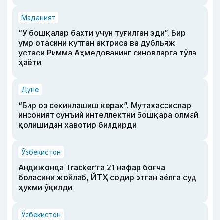
Маданият
“У бошқалар бахти учун туғилган эди”. Бир
умр отасини кутган актриса ва дубльяж
устаси Римма Аҳмедованинг синовларга тўла
ҳаёти
Дунё
“Бир оз секинлашиш керак”. Мутахассислар
инсоният сунъий интеллектни бошқара олмай
қолишидан хавотир билдирди
Ўзбекистон
Андижонда Tracker’га 21 нафар боғча
боласини жойлаб, ЙТҲ содир этган аёлга суд
ҳукми ўқилди
Ўзбекистон