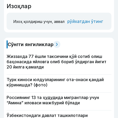
Изоҳлар
рўйхатдан ўтинг
Изоҳ қолдириш учун, аввал
Сўнгги янгиликлар
Жиззахда 77 ёшли таксичини қўй сотиб олиш
баҳонасида яйловга олиб бориб ўлдирган йигит
20 йилга қамалди
Турк киноси юлдузларининг ота-онаси қандай
кўринишда? (фото)
Россиянинг 13 та ҳудудида мигрантлар учун
“Амина” иловаси мажбурий бўлади
Ўзбекистондаги давлат ташкилотлари