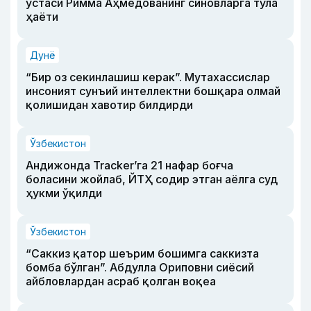
устаси Римма Аҳмедованинг синовларга тўла
ҳаёти
Дунё
“Бир оз секинлашиш керак”. Мутахассислар
инсоният сунъий интеллектни бошқара олмай
қолишидан хавотир билдирди
Ўзбекистон
Андижонда Tracker’га 21 нафар боғча
боласини жойлаб, ЙТҲ содир этган аёлга суд
ҳукми ўқилди
Ўзбекистон
“Саккиз қатор шеърим бошимга саккизта
бомба бўлган”. Абдулла Ориповни сиёсий
айбловлардан асраб қолган воқеа