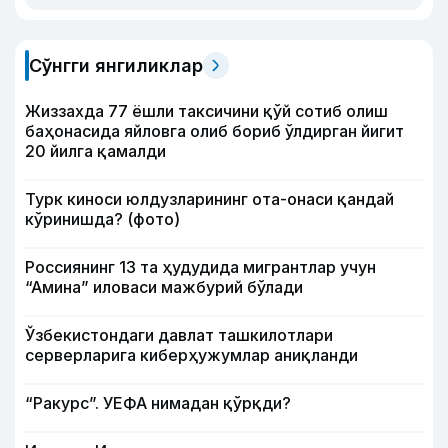
Сўнгги янгиликлар
Жиззахда 77 ёшли таксичини қўй сотиб олиш
баҳонасида яйловга олиб бориб ўлдирган йигит
20 йилга қамалди
Турк киноси юлдузларининг ота-онаси қандай
кўринишда? (фото)
Россиянинг 13 та ҳудудида мигрантлар учун
“Амина” иловаси мажбурий бўлади
Ўзбекистондаги давлат ташкилотлари
серверларига киберҳужумлар аниқланди
“Ракурс”. УЕФА нимадан қўрқди?