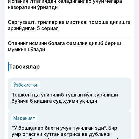
Испания Италиядан келадиганлар учун чегара
назоратини ўрнатди
Саргузашт, триллер ва мистика: томоша қилишга
арзийдиган 5 сериал
Отанинг исмини болага фамилия қилиб бериш
мумкин бўлади
Тавсиялар
Ўзбекистон
Тошкентда ўпирилиб тушган йўл қурилиши
бўйича 6 кишига суд ҳукми ўқилди
Маданият
“У бошқалар бахти учун туғилган эди”. Бир
умр отасини кутган актриса ва дубльяж