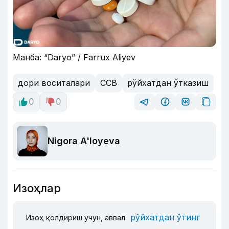
Манба: “Daryo” / Farrux Aliyev
дори воситалари
ССВ
рўйхатдан ўтказиш
0
0
Nigora A'loyeva
Изоҳлар
рўйхатдан ўтинг
Изоҳ қолдириш учун, аввал