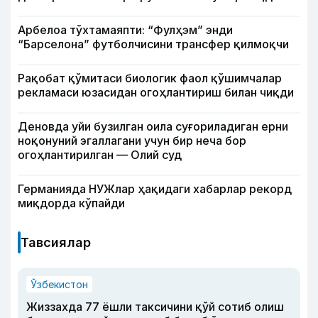
Арбелоа тўхтамаяпти: “Фулҳэм” энди
“Барселона” футболчисини трансфер қилмоқчи
Рақобат қўмитаси биологик фаол қўшимчалар
рекламаси юзасидан огоҳлантириш билан чиқди
Деновда уйи бузилган оила суғориладиган ерни
ноқонуний эгаллагани учун бир неча бор
огоҳлантирилган — Олий суд
Германияда НУЖлар ҳақидаги хабарлар рекорд
миқдорда кўпайди
Тавсиялар
Ўзбекистон
Жиззахда 77 ёшли таксичини қўй сотиб олиш