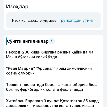
Изоҳлар
рўйхатдан ўтинг
Изоҳ қолдириш учун, аввал
Сўнгги янгиликлар
Рекорд: 230 киши биргина резина қайиқда Ла
Манш бўғозини кесиб ўтди
“Реал Мадрид” “Арсенал” ярим ҳимоячисини
сотиб олмоқчи
Тошкент вилоятида Кореяга ишга юбориш билан
боғлиқ фирибгарлик ҳолати фош этилди
Хитойдан Европага 3 кунда: Қозоғистон 35 млрд
долларлик янги маршрутни ишга туширмоқда