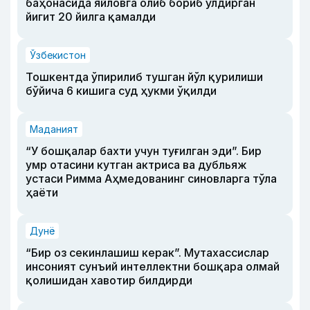
баҳонасида яйловга олиб бориб ўлдирган
йигит 20 йилга қамалди
Ўзбекистон
Тошкентда ўпирилиб тушган йўл қурилиши
бўйича 6 кишига суд ҳукми ўқилди
Маданият
“У бошқалар бахти учун туғилган эди”. Бир
умр отасини кутган актриса ва дубльяж
устаси Римма Аҳмедованинг синовларга тўла
ҳаёти
Дунё
“Бир оз секинлашиш керак”. Мутахассислар
инсоният сунъий интеллектни бошқара олмай
қолишидан хавотир билдирди