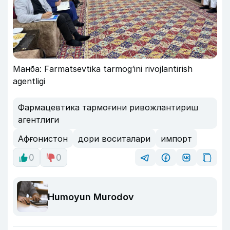
Манба: Farmatsevtika tarmog‘ini rivojlantirish
agentligi
Фармацевтика тармоғини ривожлантириш
агентлиги
Афғонистон
дори воситалари
импорт
0
0
Humoyun Murodov