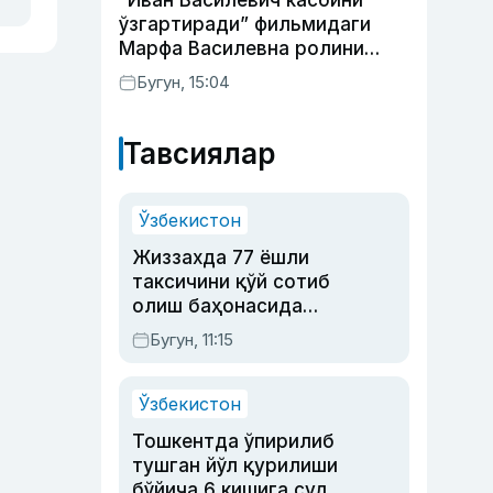
“Иван Василевич касбини
ўзгартиради” фильмидаги
Марфа Василевна ролини
ижро этган актрисанинг
Бугун, 15:04
тақдири қандай кечди?
Тавсиялар
Ўзбекистон
Жиззахда 77 ёшли
таксичини қўй сотиб
олиш баҳонасида
яйловга олиб бориб
Бугун, 11:15
ўлдирган йигит 20
йилга қамалди
Ўзбекистон
Тошкентда ўпирилиб
тушган йўл қурилиши
бўйича 6 кишига суд