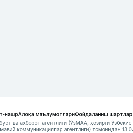
т-нашр
Алоқа маълумотлари
Фойдаланиш шартлар
буот ва ахборот агентлиги (ЎзМАА, ҳозирги Ўзбеки
мавий коммуникациялар агентлиги) томонидан 13.0