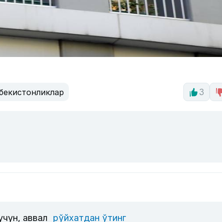
бекистонликлар
3
учун, аввал
рўйхатдан ўтинг