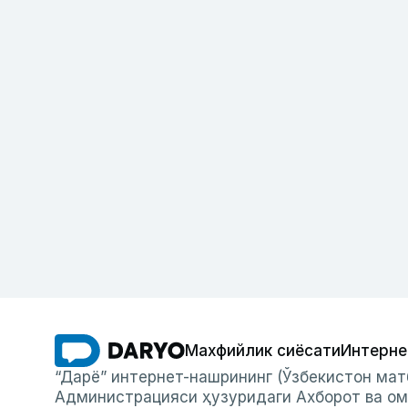
Махфийлик сиёсати
Интерне
“Дарё” интернет-нашрининг (Ўзбекистон мат
Администрацияси ҳузуридаги Ахборот ва ом