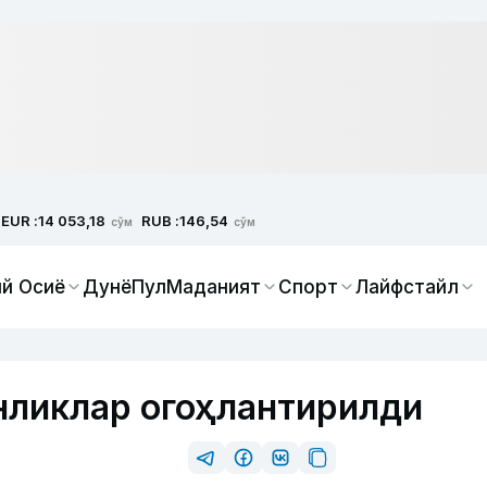
EUR :
RUB :
14 053,18
146,54
сўм
сўм
й Осиё
Дунё
Пул
Маданият
Спорт
Лайфстайл
нликлар огоҳлантирилди