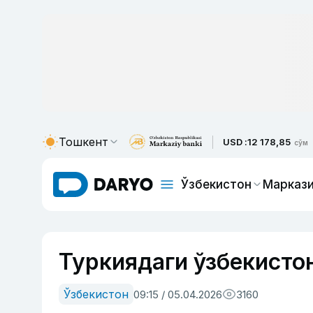
Тошкент
USD :
12 178,85
сўм
Ўзбекистон
Маркази
Туркиядаги ўзбекисто
Ўзбекистон
09:15 / 05.04.2026
3160