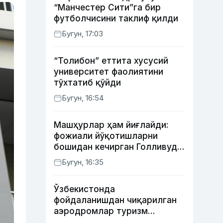
“Манчестер Сити”га бир
футболчисини таклиф қилди
Бугун, 17:03
“Толибон” еттита хусусий
университет фаолиятини
тўхтатиб қўйди
Бугун, 16:54
Машҳурлар ҳам йиғлайди:
фожиали йўқотишларни
бошидан кечирган Голливуд
юлдузлари
Бугун, 16:35
Ўзбекистонда
фойдаланишдан чиқарилган
аэродромлар туризм
мақсадида ижарага