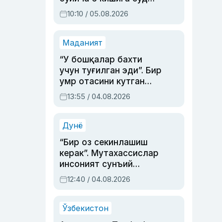
ҳукми ўқилди
10:10 / 05.08.2026
Маданият
“У бошқалар бахти
учун туғилган эди”. Бир
умр отасини кутган
актриса ва дубльяж
13:55 / 04.08.2026
устаси Римма
Аҳмедованинг
синовларга тўла ҳаёти
Дунё
“Бир оз секинлашиш
керак”. Мутахассислар
инсоният сунъий
интеллектни бошқара
12:40 / 04.08.2026
олмай қолишидан
хавотир билдирди
Ўзбекистон