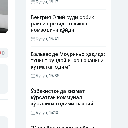
Бугун, 16:17
берилиши мумкин
Венгрия Олий суди собиқ
раиси президентликка
номзодини қўйди
Бугун, 15:41
0
Вальверде Моуриньо ҳақида:
“Унинг бундай инсон эканини
кутмаган эдим”
Бугун, 15:35
Ўзбекистонда хизмат
кўрсатган коммунал
хўжалиги ходими фахрий
унвони таъсис этилиши
Бугун, 15:10
мумкин