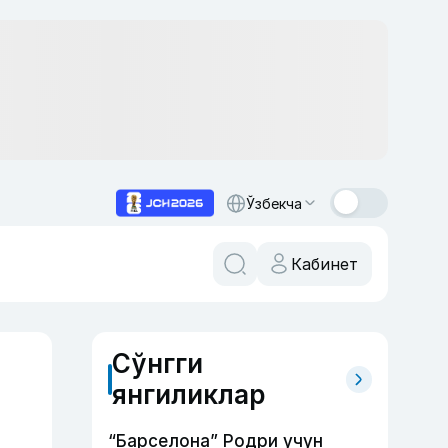
Ўзбекча
Кабинет
Сўнгги
янгиликлар
“Барселона” Родри учун