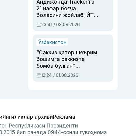
Андижонда Tracker’га
21 нафар боғча
боласини жойлаб, ЙТҲ
содир этган аёлга суд
23:41 / 03.08.2026
ҳукми ўқилди
Ўзбекистон
“Саккиз қатор шеърим
бошимга саккизта
бомба бўлган”.
Абдулла Ориповни
12:24 / 01.08.2026
сиёсий айбловлардан
асраб қолган воқеа
и
Янгиликлар архиви
Реклама
стон Республикаси Президенти
3.2015 йил санада 0944-сонли гувоҳнома