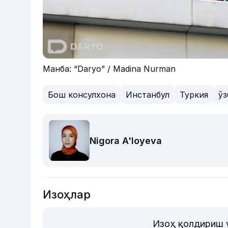
Манба: “Daryo” / Madina Nurman
Бош консулхона
Инстанбул
Туркия
ўз
Nigora A'loyeva
Изоҳлар
Изоҳ қолдириш 