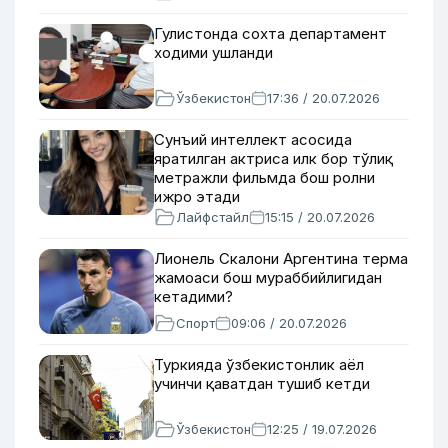
Гулистонда сохта департамент
ходими ушланди
Ўзбекистон
17:36 / 20.07.2026
Сунъий интеллект асосида
яратилган актриса илк бор тўлиқ
метражли фильмда бош ролни
ижро этади
Лайфстайл
15:15 / 20.07.2026
Лионель Скалони Аргентина терма
жамоаси бош мураббийлигидан
кетадими?
Спорт
09:06 / 20.07.2026
Туркияда ўзбекистонлик аёл
учинчи қаватдан тушиб кетди
Ўзбекистон
12:25 / 19.07.2026