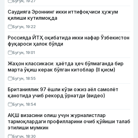
Бугун, 19:27
Саудияга Эроннинг икки иттифоқчиси ҳужум
қилиши кутилмоқда
Бугун, 19:22
Россияда ЙТҲ оқибатида икки нафар Ўзбекистон
фуқароси ҳалок бўлди
Бугун, 19:01
Жаҳон классикаси: ҳаётда ҳеч бўлмаганда бир
марта ўқиш керак бўлган китоблар (II қисм)
Бугун, 18:55
Британиялик 97 ёшли кўзи ожиз аёл самолёт
қанотида учиб рекорд ўрнатди (видео)
Бугун, 18:54
АҚШ визасини олиш учун журналистлар
тармоқлардаги профилларини очиб қўйиши талаб
этилиши мумкин
Бугун, 18:30