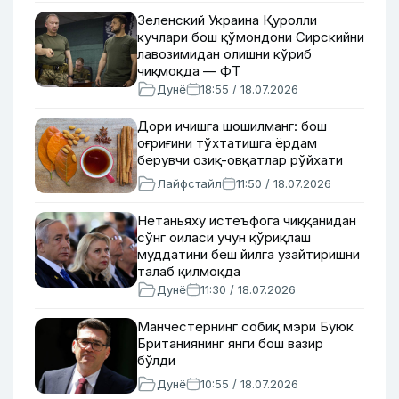
Зеленский Украина Қуролли
кучлари бош қўмондони Сирскийни
лавозимидан олишни кўриб
чиқмоқда — ФТ
Дунё
18:55 / 18.07.2026
Дори ичишга шошилманг: бош
оғриғини тўхтатишга ёрдам
берувчи озиқ-овқатлар рўйхати
Лайфстайл
11:50 / 18.07.2026
Нетаньяху истеъфога чиққанидан
сўнг оиласи учун қўриқлаш
муддатини беш йилга узайтиришни
талаб қилмоқда
Дунё
11:30 / 18.07.2026
Манчестернинг собиқ мэри Буюк
Британиянинг янги бош вазир
бўлди
Дунё
10:55 / 18.07.2026