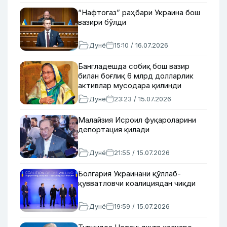
“Нафтогаз” раҳбари Украина бош
вазири бўлди
Дунё
15:10 / 16.07.2026
Бангладешда собиқ бош вазир
билан боғлиқ 6 млрд долларлик
активлар мусодара қилинди
Дунё
23:23 / 15.07.2026
Малайзия Исроил фуқароларини
депортация қилади
Дунё
21:55 / 15.07.2026
Болгария Украинани қўллаб-
қувватловчи коалициядан чиқди
Дунё
19:59 / 15.07.2026