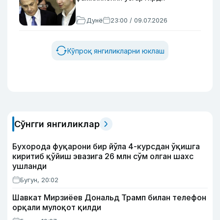
Дунё
23:00 / 09.07.2026
Кўпроқ янгиликларни юклаш
Сўнгги янгиликлар
Бухорода фуқарони бир йўла 4-курсдан ўқишга
киритиб қўйиш эвазига 26 млн сўм олган шахс
ушланди
Бугун, 20:02
Шавкат Мирзиёев Дональд Трамп билан телефон
орқали мулоқот қилди