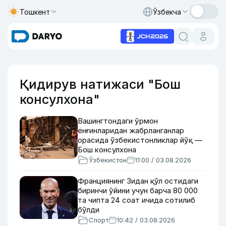
Тошкент
Ўзбекча
Қидирув натижаси "Бош
консулхона"
Вашингтондаги ўрмон
ёнғинларидан жабрланганлар
орасида ўзбекистонликлар йўқ —
Бош консулхона
Ўзбекистон
11:00 / 03.08.2026
Франциянинг Зидан қўл остидаги
биринчи ўйини учун барча 80 000
та чипта 24 соат ичида сотилиб
бўлди
Спорт
10:42 / 03.08.2026