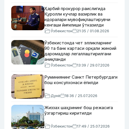
Ҳарбий прокурор раислигида
Қуролли кучлар вазирлик ва
идоралари мувофиқлаштирувчи
кенгаши йиғилиши ўтказилди
Ўзбекистон
21:35 / 01.08.2026
Ўзбекистонда чет элликларнинг
90 та банк картаси орқали жиноий
даромадлар легаллаштирилгани
аниқланди
Ўзбекистон
13:39 / 29.07.2026
Руминиянинг Санкт Петербургдаги
бош консулхонаси ёпилди
Дунё
18:36 / 25.07.2026
Жиззах шаҳрининг бош режасига
ўзгартириш киритилди
Ўзбекистон
17:49 / 25.07.2026