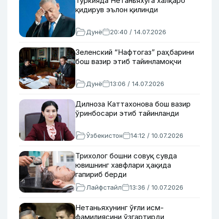
Туркияда Нетаньяхуга халқаро
қидирув эълон қилинди
Дунё
20:40 / 14.07.2026
Зеленский “Нафтогаз” раҳбарини
бош вазир этиб тайинламоқчи
Дунё
13:06 / 14.07.2026
Дилноза Каттахонова бош вазир
ўринбосари этиб тайинланди
Ўзбекистон
14:12 / 10.07.2026
Трихолог бошни совуқ сувда
ювишнинг хавфлари ҳақида
гапириб берди
Лайфстайл
13:36 / 10.07.2026
Нетаньяхунинг ўғли исм-
фамилиясини ўзгартирди