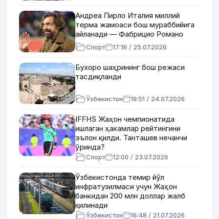
Андреа Пирло Италия миллий
терма жамоаси бош мураббийига
айланади — Фабрицио Романо
Спорт
17:16 / 25.07.2026
Бухоро шаҳрининг бош режаси
тасдиқланди
Ўзбекистон
19:51 / 24.07.2026
IFFHS Жаҳон чемпионатида
ишлаган ҳакамлар рейтингини
эълон қилди. Танташев нечанчи
ўринда?
Спорт
12:00 / 23.07.2026
Ўзбекистонда темир йўл
инфратузилмаси учун Жаҳон
банкидан 200 млн доллар жалб
қилинади
Ўзбекистон
16:48 / 21.07.2026