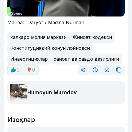
Манба: “Daryo” / Madina Nurman
халқаро молия маркази
Жиноят кодекси
Конституциявий қонун лойиҳаси
Инвестициялар
саноат ва савдо вазирлиги
0
0
Humoyun Murodov
Изоҳлар