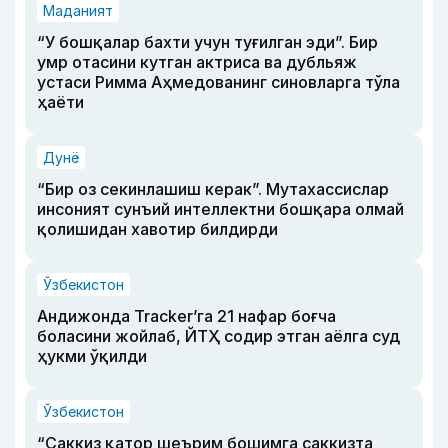
Маданият
“У бошқалар бахти учун туғилган эди”. Бир
умр отасини кутган актриса ва дубльяж
устаси Римма Аҳмедованинг синовларга тўла
ҳаёти
Дунё
“Бир оз секинлашиш керак”. Мутахассислар
инсоният сунъий интеллектни бошқара олмай
қолишидан хавотир билдирди
Ўзбекистон
Андижонда Tracker’га 21 нафар боғча
боласини жойлаб, ЙТҲ содир этган аёлга суд
ҳукми ўқилди
Ўзбекистон
“Саккиз қатор шеърим бошимга саккизта