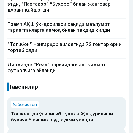
этди, “Пахтакор” “Бухоро” билан жанговар
дуранг қайд этди
Трамп АҚШ ўқ-дорилари ҳақида маълумот
тарқатганларга қамоқ билан таҳдид қилди
“Толибон” Нангарҳор вилоятида 72 гектар ерни
тортиб олди
Диоманде “Реал” тарихидаги энг қиммат
футболчига айланди
Тавсиялар
Ўзбекистон
Тошкентда ўпирилиб тушган йўл қурилиши
бўйича 6 кишига суд ҳукми ўқилди