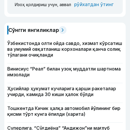
рўйхатдан ўтинг
Изоҳ қолдириш учун, аввал
Сўнгги янгиликлар
Ўзбекистонда олти ойда савдо, хизмат кўрсатиш
ва умумий овқатланиш корхоналари қанча солиқ
тўлагани очиқланди
Винисиус “Реал” билан узоқ муддатли шартнома
имзолади
Ҳусийлар ҳукумат кучларига қарши ракеталар
учирди, камида 30 киши ҳалок бўлди
Тошкентда Кичик ҳалқа автомобил йўлининг бир
қисми тўрт кунга ёпилди (харита)
Суперлига. “Сўғдиёна” “Андижон”ни мағлуб