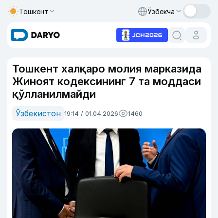
Тошкент
Ўзбекча
Тошкент халқаро молия марказида
Жиноят кодексининг 7 та моддаси
қўлланилмайди
Ўзбекистон
19:14 / 01.04.2026
1460