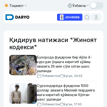
Тошкент
Ўзбекча
Қидирув натижаси "Жиноят
кодекси"
Бухорода фуқарони бир йўла 4-
курсдан ўқишга киритиб қўйиш
эвазига 26 млн сўм олган шахс
ушланди
Ўзбекистон
Бугун, 20:02
Сурхондарёда фуқарони 1000
доллар эвазига Миллий гвардияга
ишга киритиб қўймоқчи бўлган
шахс ушланди
Ўзбекистон
Бугун, 17:05