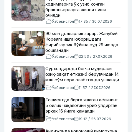
ходимларига ўқ узиб қочган
браконьерларга жиноят иши
очилди
Ўзбекистон
17:35 / 30.07.2026
90 млн долларлик зарар: Жанубий
Кореяга ишга юборишдаги
фирибгарлик бўйича суд 29 июлда
бошланади
Ўзбекистон
22:53 / 27.07.2026
Сурхондарёда боғча мудираси
озиқ-овқат етказиб берувчидан 14
млн сўм пора олаётганда ушланди
Ўзбекистон
11:57 / 27.07.2026
Тошкентда бирга яшаган аёлининг
5 ойлик чақалоғини уриб ўлдирган
эркак 16 йилга қамалди
Ўзбекистон
19:12 / 26.07.2026
Андижонда ноқонуний қиморхона