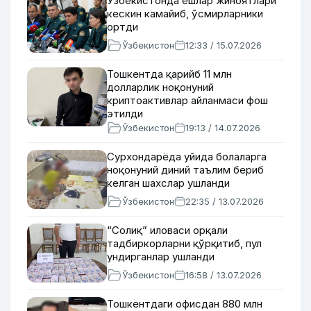
Ўзбекистонда ёшлар жиноятлари
кескин камайиб, ўсмирларники
ортди
Ўзбекистон
12:33 / 15.07.2026
Тошкентда қарийб 11 млн
долларлик ноқонуний
криптоактивлар айланмаси фош
этилди
Ўзбекистон
19:13 / 14.07.2026
Сурхондарёда уйида болаларга
ноқонуний диний таълим бериб
келган шахслар ушланди
Ўзбекистон
22:35 / 13.07.2026
“Солиқ” иловаси орқали
тадбиркорларни қўрқитиб, пул
ундирганлар ушланди
Ўзбекистон
16:58 / 13.07.2026
Тошкентдаги офисдан 880 млн