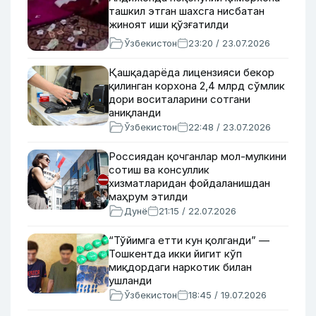
ташкил этган шахсга нисбатан
жиноят иши қўзғатилди
Ўзбекистон
23:20 / 23.07.2026
Қашқадарёда лицензияси бекор
қилинган корхона 2,4 млрд сўмлик
дори воситаларини сотгани
аниқланди
Ўзбекистон
22:48 / 23.07.2026
Россиядан қочганлар мол-мулкини
сотиш ва консуллик
хизматларидан фойдаланишдан
маҳрум этилди
Дунё
21:15 / 22.07.2026
“Тўйимга етти кун қолганди” —
Тошкентда икки йигит кўп
миқдордаги наркотик билан
ушланди
Ўзбекистон
18:45 / 19.07.2026