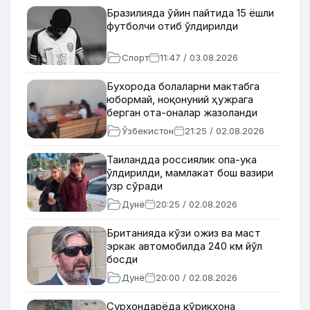
Бразилияда ўйин пайтида 15 ёшли
футболчи отиб ўлдирилди
Спорт
11:47 / 03.08.2026
Бухорода болаларни мактабга
юбормай, ноқонуний ҳужрага
берган ота-оналар жазоланди
Ўзбекистон
21:25 / 02.08.2026
Таиландда россиялик опа-ука
ўлдирилди, мамлакат бош вазири
узр сўради
Дунё
20:25 / 02.08.2026
Британияда кўзи ожиз ва маст
эркак автомобилда 240 км йўл
босди
Дунё
20:00 / 02.08.2026
Сурхондарёда қўриқхона