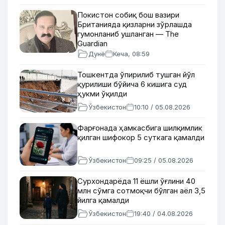
Покистон собиқ бош вазири
Британияда қизларни зўрлашда
гумонланиб ушланган — The
Guardian
Дунё
Кеча, 08:59
Тошкентда ўпирилиб тушган йўл
қурилиши бўйича 6 кишига суд
ҳукми ўқилди
Ўзбекистон
10:10 / 05.08.2026
Фарғонада ҳамкасбига шилқимлик
қилган шифокор 5 суткага қамалди
Ўзбекистон
09:25 / 05.08.2026
Сурхондарёда 11 ёшли ўғлини 40
млн сўмга сотмоқчи бўлган аёл 3,5
йилга қамалди
Ўзбекистон
19:40 / 04.08.2026