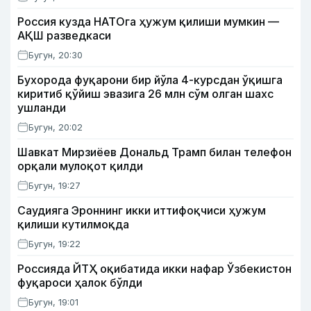
Россия кузда НАТОга ҳужум қилиши мумкин —
АҚШ разведкаси
Бугун, 20:30
Бухорода фуқарони бир йўла 4-курсдан ўқишга
киритиб қўйиш эвазига 26 млн сўм олган шахс
ушланди
Бугун, 20:02
Шавкат Мирзиёев Дональд Трамп билан телефон
орқали мулоқот қилди
Бугун, 19:27
Саудияга Эроннинг икки иттифоқчиси ҳужум
қилиши кутилмоқда
Бугун, 19:22
Россияда ЙТҲ оқибатида икки нафар Ўзбекистон
фуқароси ҳалок бўлди
Бугун, 19:01