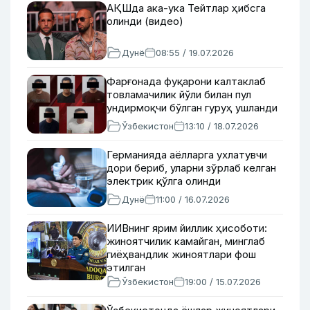
АҚШда ака-ука Тейтлар ҳибсга
олинди (видео)
Дунё
08:55 / 19.07.2026
Фарғонада фуқарони калтаклаб
товламачилик йўли билан пул
ундирмоқчи бўлган гуруҳ ушланди
Ўзбекистон
13:10 / 18.07.2026
Германияда аёлларга ухлатувчи
дори бериб, уларни зўрлаб келган
электрик қўлга олинди
Дунё
11:00 / 16.07.2026
ИИВнинг ярим йиллик ҳисоботи:
жиноятчилик камайган, минглаб
гиёҳвандлик жиноятлари фош
этилган
Ўзбекистон
19:00 / 15.07.2026