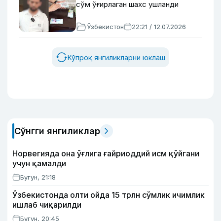
сўм ўғирлаган шахс ушланди
Ўзбекистон
22:21 / 12.07.2026
Кўпроқ янгиликларни юклаш
Сўнгги янгиликлар
Норвегияда она ўғлига ғайриоддий исм қўйгани
учун қамалди
Бугун, 21:18
Ўзбекистонда олти ойда 15 трлн сўмлик ичимлик
ишлаб чиқарилди
Бугун, 20:45