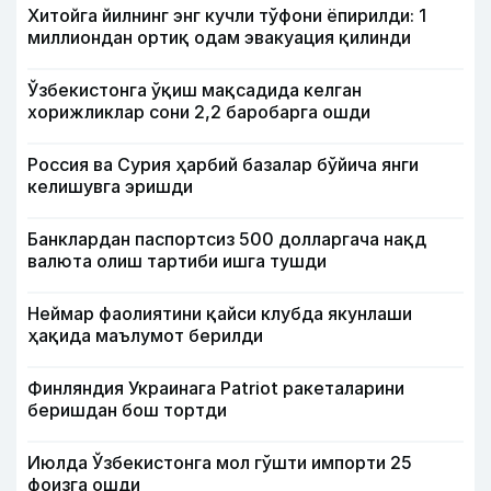
Хитойга йилнинг энг кучли тўфони ёпирилди: 1
миллиондан ортиқ одам эвакуация қилинди
Ўзбекистонга ўқиш мақсадида келган
хорижликлар сони 2,2 баробарга ошди
Россия ва Сурия ҳарбий базалар бўйича янги
келишувга эришди
Банклардан паспортсиз 500 долларгача нақд
валюта олиш тартиби ишга тушди
Неймар фаолиятини қайси клубда якунлаши
ҳақида маълумот берилди
Финляндия Украинага Patriot ракеталарини
беришдан бош тортди
Июлда Ўзбекистонга мол гўшти импорти 25
фоизга ошди