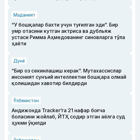
Маданият
“У бошқалар бахти учун туғилган эди”. Бир
умр отасини кутган актриса ва дубльяж
устаси Римма Аҳмедованинг синовларга тўла
ҳаёти
Дунё
“Бир оз секинлашиш керак”. Мутахассислар
инсоният сунъий интеллектни бошқара олмай
қолишидан хавотир билдирди
Ўзбекистон
Андижонда Tracker’га 21 нафар боғча
боласини жойлаб, ЙТҲ содир этган аёлга суд
ҳукми ўқилди