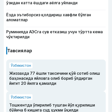
ўзидан катта ёшдаги аёлга уйланди
Ёзда эътиборсиз қолдириш хавфли бўлган
аломатлар
Руминияда АЭСга сув етказиш учун тўртта кема
чўктирилди
Тавсиялар
Ўзбекистон
Жиззахда 77 ёшли таксичини қўй сотиб олиш
баҳонасида яйловга олиб бориб ўлдирган
йигит 20 йилга қамалди
Ўзбекистон
Тошкентда ўпирилиб тушган йўл қурилиши
бўйича 6 кишига суд ҳукми ўқилди