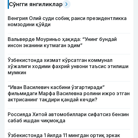
Сўнгги янгиликлар
Венгрия Олий суди собиқ раиси президентликка
номзодини қўйди
Вальверде Моуриньо ҳақида: “Унинг бундай
инсон эканини кутмаган эдим”
Ўзбекистонда хизмат кўрсатган коммунал
хўжалиги ходими фахрий унвони таъсис этилиши
мумкин
“Иван Василевич касбини ўзгартиради”
фильмидаги Марфа Василевна ролини ижро этган
актрисанинг тақдири қандай кечди?
Россияда Хитой автомобиллари сифатсиз бензин
сабаб ишдан чиқмоқда
Ўзбекистонда 1 йилда 11 мингдан ортиқ эркак