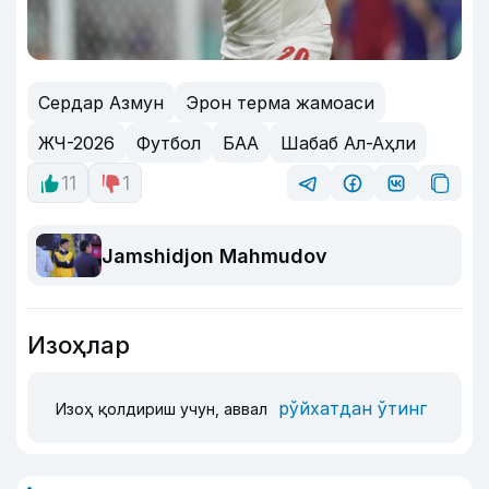
Сердар Азмун
Эрон терма жамоаси
ЖЧ-2026
Футбол
БАА
Шабаб Ал-Аҳли
11
1
Jamshidjon Mahmudov
Изоҳлар
рўйхатдан ўтинг
Изоҳ қолдириш учун, аввал