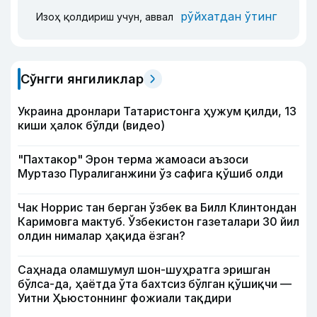
рўйхатдан ўтинг
Изоҳ қолдириш учун, аввал
Сўнгги янгиликлар
Украина дронлари Татаристонга ҳужум қилди, 13
киши ҳалок бўлди (видео)
"Пахтакор" Эрон терма жамоаси аъзоси
Муртазо Пуралиганжини ўз сафига қўшиб олди
Чак Норрис тан берган ўзбек ва Билл Клинтондан
Каримовга мактуб. Ўзбекистон газеталари 30 йил
олдин нималар ҳақида ёзган?
Саҳнада оламшумул шон-шуҳратга эришган
бўлса-да, ҳаётда ўта бахтсиз бўлган қўшиқчи —
Уитни Ҳьюстоннинг фожиали тақдири