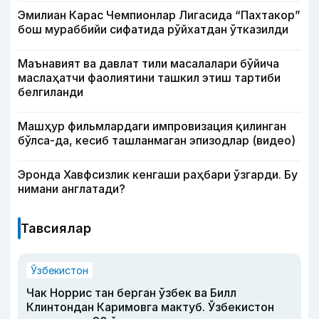
Эмилиан Карас Чемпионлар Лигасида “Пахтакор”
бош мураббийи сифатида рўйхатдан ўтказилди
Маънавият ва давлат тили масалалари бўйича
маслаҳатчи фаолиятини ташкил этиш тартиби
белгиланди
Машҳур фильмлардаги импровизация қилинган
бўлса-да, кесиб ташланмаган эпизодлар (видео)
Эронда Хавфсизлик кенгаши раҳбари ўзгарди. Бу
нимани англатади?
Тавсиялар
Ўзбекистон
Чак Норрис тан берган ўзбек ва Билл
Клинтондан Каримовга мактуб. Ўзбекистон