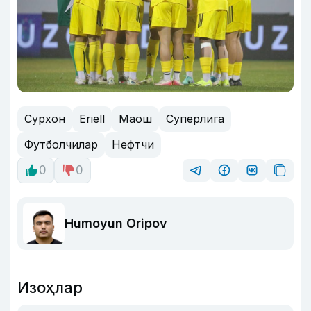
Сурхон
Eriell
Маош
Суперлига
Футболчилар
Нефтчи
0
0
Humoyun Oripov
Изоҳлар