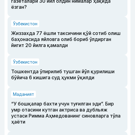
газеталари 30 йил олдин нималар ҳақида
ёзган?
Ўзбекистон
Жиззахда 77 ёшли таксичини қўй сотиб олиш
баҳонасида яйловга олиб бориб ўлдирган
йигит 20 йилга қамалди
Ўзбекистон
Тошкентда ўпирилиб тушган йўл қурилиши
бўйича 6 кишига суд ҳукми ўқилди
Маданият
“У бошқалар бахти учун туғилган эди”. Бир
умр отасини кутган актриса ва дубльяж
устаси Римма Аҳмедованинг синовларга тўла
ҳаёти