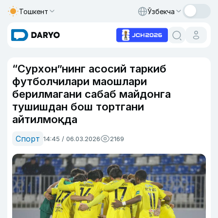
Тошкент
Ўзбекча
“Сурхон”нинг асосий таркиб
футболчилари маошлари
берилмагани сабаб майдонга
тушишдан бош тортгани
айтилмоқда
Спорт
14:45 / 06.03.2026
2169