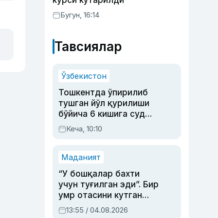
курси кўтарилди
Бугун, 16:14
Тавсиялар
Ўзбекистон
Тошкентда ўпирилиб
тушган йўл қурилиши
бўйича 6 кишига суд
ҳукми ўқилди
Кеча, 10:10
Маданият
“У бошқалар бахти
учун туғилган эди”. Бир
умр отасини кутган
актриса ва дубльяж
13:55 / 04.08.2026
устаси Римма