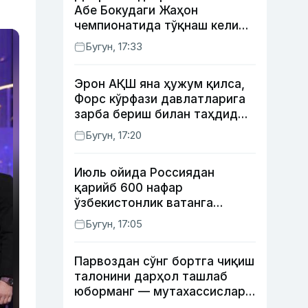
Абе Бокудаги Жаҳон
чемпионатида тўқнаш келиши
мумкин — ОАВ
Бугун, 17:33
Эрон АҚШ яна ҳужум қилса,
Форс кўрфази давлатларига
зарба бериш билан таҳдид
қилди
Бугун, 17:20
Июль ойида Россиядан
қарийб 600 нафар
ўзбекистонлик ватанга
қайтарилди
Бугун, 17:05
Парвоздан сўнг бортга чиқиш
талонини дарҳол ташлаб
юборманг — мутахассислар
бунинг сабабини тушунтирди