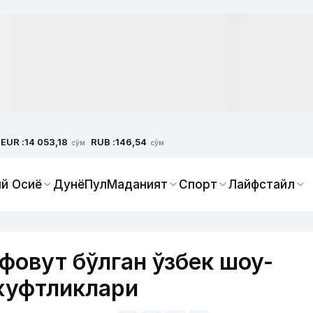
EUR :
RUB :
14 053,18
146,54
сўм
сўм
й Осиё
Дунё
Пул
Маданият
Спорт
Лайфстайл
фовут бўлган ўзбек шоу-
жуфтликлари