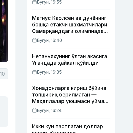
Бугун, 16:55
Магнус Карлсен ва дунёнинг
бошқа етакчи шахматчилари
Самарқанддаги олимпиадани
ўтказиб юборади
Бугун, 16:40
Нетаньяхунинг ўлган акасига
Угандада ҳайкал қўйилди
Бугун, 16:35
10
Хонадонларга кириш бўйича
топшириқ берилмаган —
Маҳаллалар уюшмаси уйма-
уй юрган масъуллар ҳақида
Бугун, 16:24
Икки кун пастлаган доллар