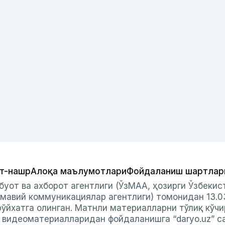
т-нашр
Алоқа маълумотлари
Фойдаланиш шартлар
буот ва ахборот агентлиги (ЎзМАА, ҳозирги Ўзбеки
мавий коммуникациялар агентлиги) томонидан 13.0
ўйхатга олинган. Матнли материалларни тўлиқ кўчи
и видеоматериалларидан фойдаланишга “daryo.uz” с