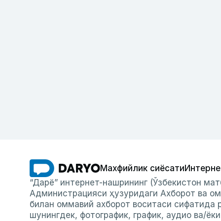
Махфийлик сиёсати
Интерне
“Дарё” интернет-нашрининг (Ўзбекистон мат
Администрацияси ҳузуридаги Ахборот ва ом
билан оммавий ахборот воситаси сифатида р
шунингдек, фотографик, график, аудио ва/ёк