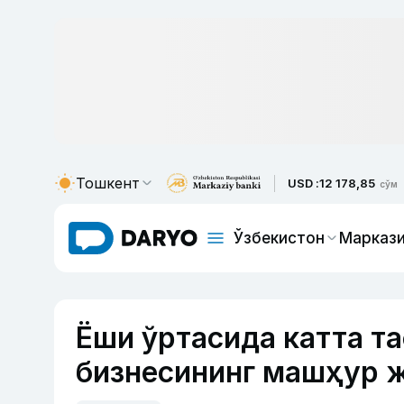
Тошкент
USD :
12 178,85
сўм
Ўзбекистон
Маркази
Ёши ўртасида катта та
бизнесининг машҳур 