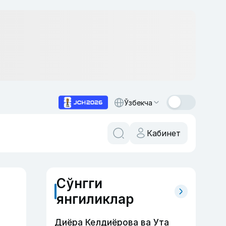
Ўзбекча
Кабинет
Сўнгги
янгиликлар
Диёра Келдиёрова ва Ута