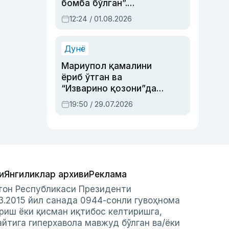
бомба бўлган”.
Абдулла Ориповни
12:24 / 01.08.2026
сиёсий айбловлардан
асраб қолган воқеа
Дунё
Мариупол қамалини
ёриб ўтган ва
“Изварино қозони”дан
чиққан қаҳрамон —
19:50 / 29.07.2026
Украина армияси бош
қўмондони Драпатий
ҳақида
и
Янгиликлар архиви
Реклама
стон Республикаси Президенти
3.2015 йил санада 0944-сонли гувоҳнома
риш ёки қисман иқтибос келтиришга,
айтига гиперхавола мавжуд бўлган ва/ёки