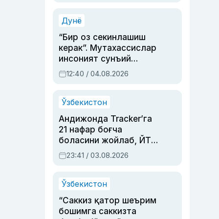
Аҳмедованинг
синовларга тўла ҳаёти
Дунё
“Бир оз секинлашиш
керак”. Мутахассислар
инсоният сунъий
интеллектни бошқара
12:40 / 04.08.2026
олмай қолишидан
хавотир билдирди
Ўзбекистон
Андижонда Tracker’га
21 нафар боғча
боласини жойлаб, ЙТҲ
содир этган аёлга суд
23:41 / 03.08.2026
ҳукми ўқилди
Ўзбекистон
“Саккиз қатор шеърим
бошимга саккизта