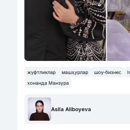
жуфтликлар
машҳурлар
шоу-бизнес
I
хонанда Манзура
Asila Aliboyeva