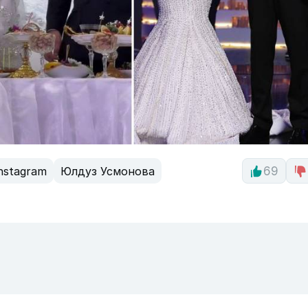
nstagram
Юлдуз Усмонова
69