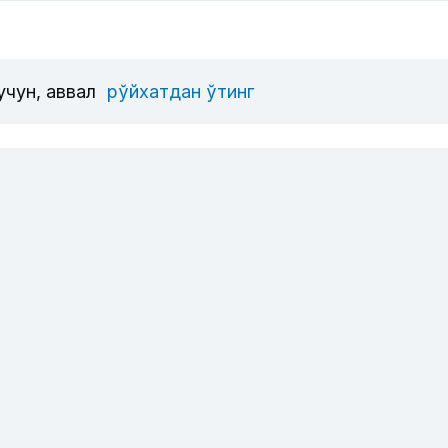
учун, аввал
рўйхатдан ўтинг