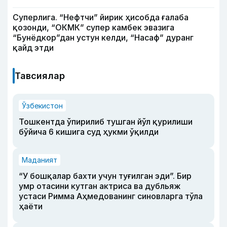
Суперлига. “Нефтчи” йирик ҳисобда ғалаба
қозонди, “ОКМК” супер камбек эвазига
“Бунёдкор”дан устун келди, “Насаф” дуранг
қайд этди
Тавсиялар
Ўзбекистон
Тошкентда ўпирилиб тушган йўл қурилиши
бўйича 6 кишига суд ҳукми ўқилди
Маданият
“У бошқалар бахти учун туғилган эди”. Бир
умр отасини кутган актриса ва дубльяж
устаси Римма Аҳмедованинг синовларга тўла
ҳаёти