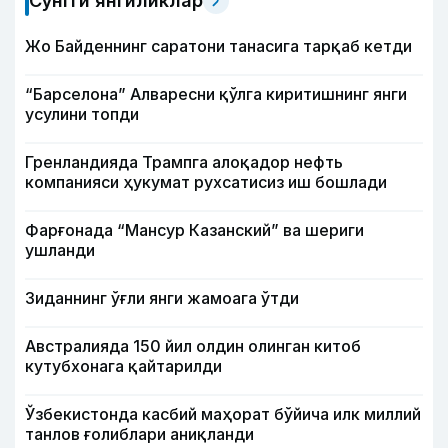
Сўнгги янгиликлар
Жо Байденнинг саратони танасига тарқаб кетди
“Барселона” Алваресни қўлга киритишнинг янги
усулини топди
Гренландияда Трампга алоқадор нефть
компанияси ҳукумат рухсатисиз иш бошлади
Фарғонада “Мансур Казанский” ва шериги
ушланди
Зиданнинг ўғли янги жамоага ўтди
Австралияда 150 йил олдин олинган китоб
кутубхонага қайтарилди
Ўзбекистонда касбий маҳорат бўйича илк миллий
танлов ғолиблари аниқланди