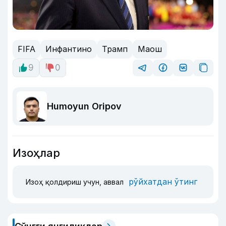
FIFA
Инфантино
Трамп
Маош
9
0
Humoyun Oripov
Изоҳлар
рўйхатдан ўтинг
Изоҳ қолдириш учун, аввал