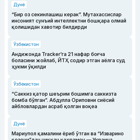
Дунё
“Бир оз секинлашиш керак”. Мутахассислар
инсоният сунъий интеллектни бошқара олмай
қолишидан хавотир билдирди
Ўзбекистон
Андижонда Tracker’га 21 нафар боғча
боласини жойлаб, ЙТҲ содир этган аёлга суд
ҳукми ўқилди
Ўзбекистон
“Саккиз қатор шеърим бошимга саккизта
бомба бўлган”. Абдулла Ориповни сиёсий
айбловлардан асраб қолган воқеа
Дунё
Мариупол қамалини ёриб ўтган ва “Изварино
қозони”дан чиққан қаҳрамон — Украина