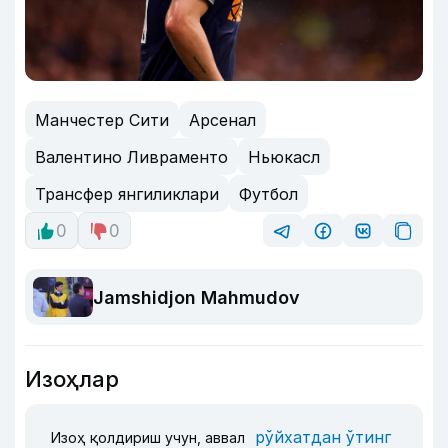
Манчестер Сити
Арсенал
Валентино Ливраменто
Ньюкасл
Трансфер янгиликлари
Футбол
0
0
Jamshidjon Mahmudov
Изоҳлар
рўйхатдан ўтинг
Изоҳ қолдириш учун, аввал