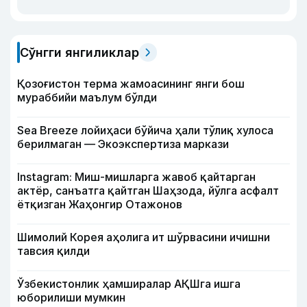
Сўнгги янгиликлар
Қозоғистон терма жамоасининг янги бош
мураббийи маълум бўлди
Sea Breeze лойиҳаси бўйича ҳали тўлиқ хулоса
берилмаган — Экоэкспертиза маркази
Instagram: Миш-мишларга жавоб қайтарган
актёр, санъатга қайтган Шаҳзода, йўлга асфалт
ётқизган Жаҳонгир Отажонов
Шимолий Корея аҳолига ит шўрвасини ичишни
тавсия қилди
Ўзбекистонлик ҳамширалар АҚШга ишга
юборилиши мумкин