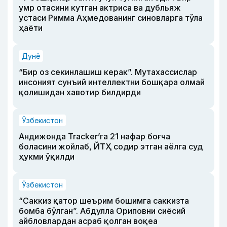
умр отасини кутган актриса ва дубльяж
устаси Римма Аҳмедованинг синовларга тўла
ҳаёти
Дунё
“Бир оз секинлашиш керак”. Мутахассислар
инсоният сунъий интеллектни бошқара олмай
қолишидан хавотир билдирди
Ўзбекистон
Андижонда Tracker’га 21 нафар боғча
боласини жойлаб, ЙТҲ содир этган аёлга суд
ҳукми ўқилди
Ўзбекистон
“Саккиз қатор шеърим бошимга саккизта
бомба бўлган”. Абдулла Ориповни сиёсий
айбловлардан асраб қолган воқеа