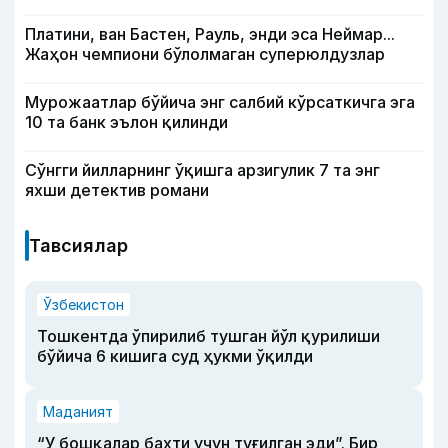
Платини, ван Бастен, Рауль, энди эса Неймар...
Жаҳон чемпиони бўлолмаган суперюлдузлар
Мурожаатлар бўйича энг салбий кўрсаткичга эга
10 та банк эълон қилинди
Сўнгги йилларнинг ўқишга арзигулик 7 та энг
яхши детектив романи
Тавсиялар
Ўзбекистон
Тошкентда ўпирилиб тушган йўл қурилиши
бўйича 6 кишига суд ҳукми ўқилди
Маданият
“У бошқалар бахти учун туғилган эди”. Бир