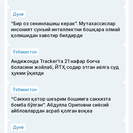
Дунё
“Бир оз секинлашиш керак”. Мутахассислар
инсоният сунъий интеллектни бошқара олмай
қолишидан хавотир билдирди
Ўзбекистон
Андижонда Tracker’га 21 нафар боғча
боласини жойлаб, ЙТҲ содир этган аёлга суд
ҳукми ўқилди
Ўзбекистон
“Саккиз қатор шеърим бошимга саккизта
бомба бўлган”. Абдулла Ориповни сиёсий
айбловлардан асраб қолган воқеа
Дунё