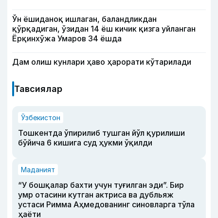
Ўн ёшиданоқ ишлаган, баландликдан
қўрқадиган, ўзидан 14 ёш кичик қизга уйланган
Ёрқинхўжа Умаров 34 ёшда
Дам олиш кунлари ҳаво ҳарорати кўтарилади
Тавсиялар
Ўзбекистон
Тошкентда ўпирилиб тушган йўл қурилиши
бўйича 6 кишига суд ҳукми ўқилди
Маданият
“У бошқалар бахти учун туғилган эди”. Бир
умр отасини кутган актриса ва дубльяж
устаси Римма Аҳмедованинг синовларга тўла
ҳаёти