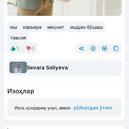
иш
карьера
меҳнат
ишдан бўшаш
тавсия
5
0
Sevara Soliyeva
Изоҳлар
рўйхатдан ўтинг
Изоҳ қолдириш учун, аввал