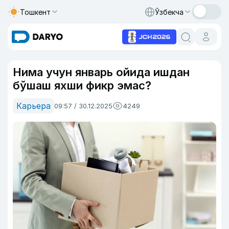
Тошкент
Ўзбекча
Нима учун январь ойида ишдан
бўшаш яхши фикр эмас?
Карьера
09:57 / 30.12.2025
4249