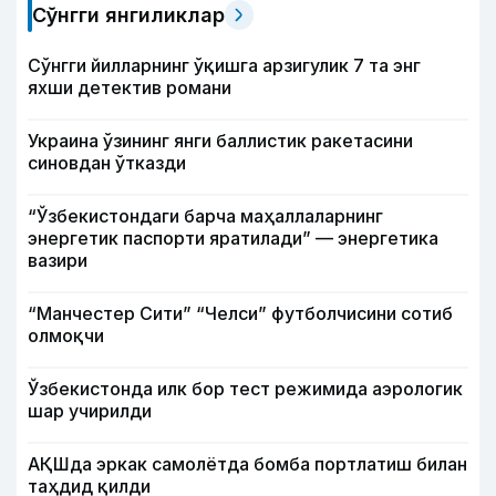
Сўнгги янгиликлар
Сўнгги йилларнинг ўқишга арзигулик 7 та энг
яхши детектив романи
Украина ўзининг янги баллистик ракетасини
синовдан ўтказди
“Ўзбекистондаги барча маҳаллаларнинг
энергетик паспорти яратилади” — энергетика
вазири
“Манчестер Сити” “Челси” футболчисини сотиб
олмоқчи
Ўзбекистонда илк бор тест режимида аэрологик
шар учирилди
АҚШда эркак самолётда бомба портлатиш билан
таҳдид қилди