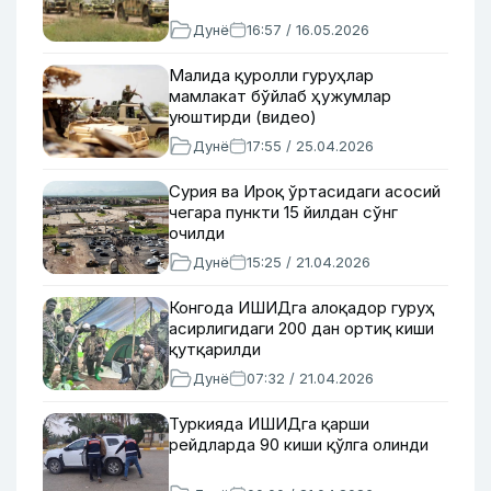
Дунё
16:57 / 16.05.2026
Малида қуролли гуруҳлар
мамлакат бўйлаб ҳужумлар
уюштирди (видео)
Дунё
17:55 / 25.04.2026
Сурия ва Ироқ ўртасидаги асосий
чегара пункти 15 йилдан сўнг
очилди
Дунё
15:25 / 21.04.2026
Конгода ИШИДга алоқадор гуруҳ
асирлигидаги 200 дан ортиқ киши
қутқарилди
Дунё
07:32 / 21.04.2026
Туркияда ИШИДга қарши
рейдларда 90 киши қўлга олинди