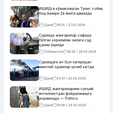
ИШИДга кўмаклашган Тунис собиқ
бош вазири 24 йилга қамалди
Дунё
18:25 / 27.02.2026
Сурияда жангарилар сафида
бўлган хоразмлик оилага суд
ҳукми ўқилди
Ўзбекистон
18:35 / 26.02.2026
Суриядаги ал-Ҳол лагеридан
минглаб одамлар қочиб кетди
Дунё
23:31 / 25.02.2026
ИШИД жангариларини сунъий
интеллектдан фойдаланишга
ундамоқда — Politico
Дунё
19:08 / 24.02.2026