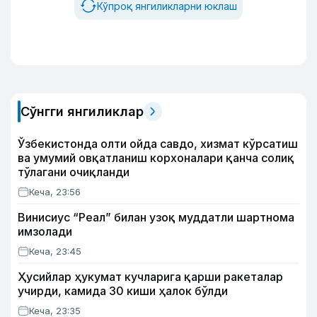
Кўпроқ янгиликларни юклаш
Сўнгги янгиликлар
Ўзбекистонда олти ойда савдо, хизмат кўрсатиш
ва умумий овқатланиш корхоналари қанча солиқ
тўлагани очиқланди
Кеча, 23:56
Винисиус “Реал” билан узоқ муддатли шартнома
имзолади
Кеча, 23:45
Ҳусийлар ҳукумат кучларига қарши ракеталар
учирди, камида 30 киши ҳалок бўлди
Кеча, 23:35