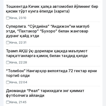
Тошкентда Кичик ҳалқа автомобил йўлининг бир
қисми тўрт кунга ёпилди (харита)
Кеча, 23:10
Суперлига. “Сўғдиёна” “Андижон”ни мағлуб
этди, “Пахтакор” “Бухоро” билан жанговар
дуранг қайд этди
Кеча, 22:31
Трамп АҚШ ўқ-дорилари ҳақида маълумот
тарқатганларга қамоқ билан таҳдид қилди
Кеча, 22:28
“Толибон” Нангарҳор вилоятида 72 гектар ерни
тортиб олди
Кеча, 22:04
Диоманде “Реал” тарихидаги энг қиммат
футболчига айланди
Кеча, 21:45