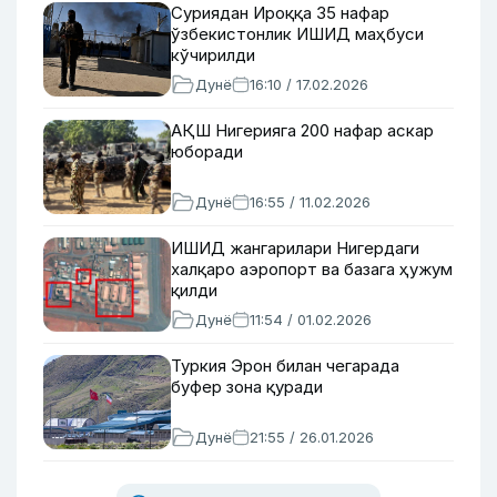
Суриядан Ироққа 35 нафар
ўзбекистонлик ИШИД маҳбуси
кўчирилди
Дунё
16:10 / 17.02.2026
АҚШ Нигерияга 200 нафар аскар
юборади
Дунё
16:55 / 11.02.2026
ИШИД жангарилари Нигердаги
халқаро аэропорт ва базага ҳужум
қилди
Дунё
11:54 / 01.02.2026
Туркия Эрон билан чегарада
буфер зона қуради
Дунё
21:55 / 26.01.2026