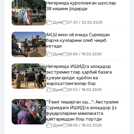
Нигерияда қуролланган шахслар
38 кишини ўлдирди
Дунё
07:30 / 22.02.2026
АҚШ икки ой ичида Суриядан
барча кучларини олиб чиқиб
кетади
Дунё
20:00 / 19.02.2026
Нигерияда ИШИДга алоқадор
экстремистлар ҳарбий базага
ҳужум қилди: қурбон ва
жароҳатланганлар бор
Дунё
20:53 / 18.02.2026
“Ўзинг пиширган ош...”: Австралия
Суриядаги ИШИДга алоқадор ўз
фуқароларини мамлакатга
қайтаришдан бош тортди
Дунё
08:00 / 18.02.2026