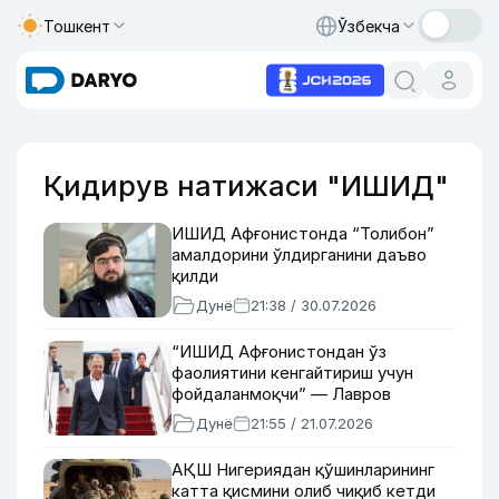
Тошкент
Ўзбекча
Қидирув натижаси "ИШИД"
ИШИД Афғонистонда “Толибон”
амалдорини ўлдирганини даъво
қилди
Дунё
21:38 / 30.07.2026
“ИШИД Афғонистондан ўз
фаолиятини кенгайтириш учун
фойдаланмоқчи” — Лавров
Дунё
21:55 / 21.07.2026
АҚШ Нигериядан қўшинларининг
катта қисмини олиб чиқиб кетди