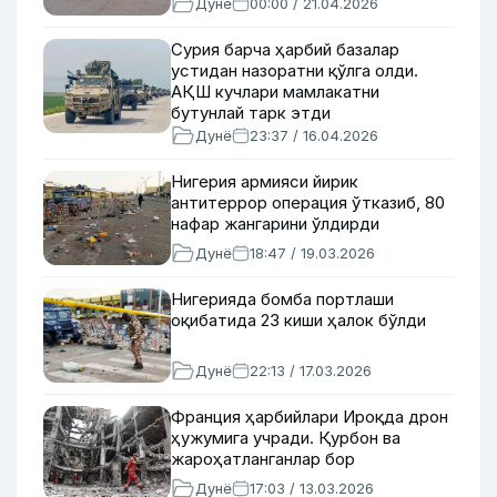
Дунё
00:00 / 21.04.2026
Сурия барча ҳарбий базалар
устидан назоратни қўлга олди.
АҚШ кучлари мамлакатни
бутунлай тарк этди
Дунё
23:37 / 16.04.2026
Нигерия армияси йирик
антитеррор операция ўтказиб, 80
нафар жангарини ўлдирди
Дунё
18:47 / 19.03.2026
Нигерияда бомба портлаши
оқибатида 23 киши ҳалок бўлди
Дунё
22:13 / 17.03.2026
Франция ҳарбийлари Ироқда дрон
ҳужумига учради. Қурбон ва
жароҳатланганлар бор
Дунё
17:03 / 13.03.2026