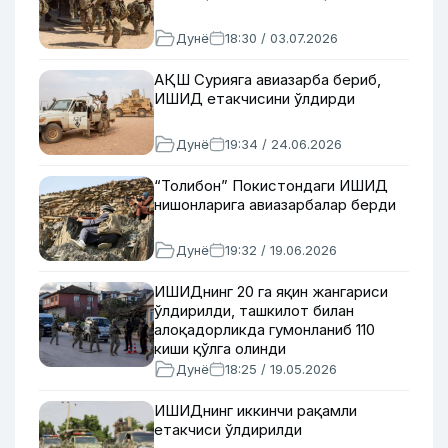
Дунё
18:30 / 03.07.2026
АҚШ Сурияга авиазарба бериб,
ИШИД етакчисини ўлдирди
Дунё
19:34 / 24.06.2026
“Толибон” Покистондаги ИШИД
нишонларига авиазарбалар берди
Дунё
19:32 / 19.06.2026
ИШИДнинг 20 га яқин жангариси
ўлдирилди, ташкилот билан
алоқадорликда гумонланиб 110
киши қўлга олинди
Дунё
18:25 / 19.05.2026
ИШИДнинг иккинчи рақамли
етакчиси ўлдирилди