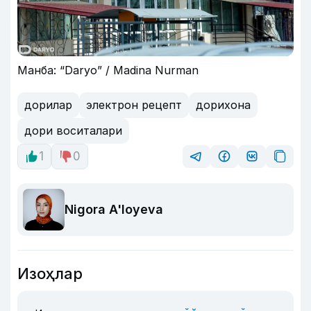
Манба: “Daryo” / Madina Nurman
дорилар
электрон рецепт
дорихона
дори воситалари
1
0
Nigora A'loyeva
Изоҳлар