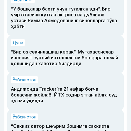
“У бошқалар бахти учун туғилган эди”. Бир
умр отасини кутган актриса ва дубльяж
устаси Римма Аҳмедованинг синовларга тўла
ҳаёти
Дунё
“Бир оз секинлашиш керак”. Мутахассислар
инсоният сунъий интеллектни бошқара олмай
қолишидан хавотир билдирди
Ўзбекистон
Андижонда Tracker’га 21 нафар боғча
боласини жойлаб, ЙТҲ содир этган аёлга суд
ҳукми ўқилди
Ўзбекистон
“Саккиз қатор шеърим бошимга саккизта