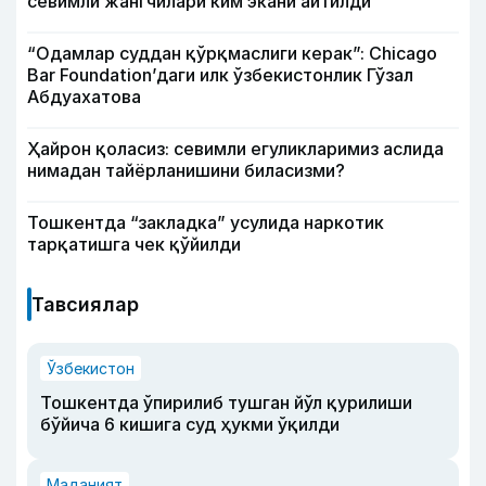
севимли жангчилари ким экани айтилди
“Одамлар суддан қўрқмаслиги керак”: Chicago
Bar Foundation’даги илк ўзбекистонлик Гўзал
Абдуахатова
Ҳайрон қоласиз: севимли егуликларимиз аслида
нимадан тайёрланишини биласизми?
Тошкентда “закладка” усулида наркотик
тарқатишга чек қўйилди
Тавсиялар
Ўзбекистон
Тошкентда ўпирилиб тушган йўл қурилиши
бўйича 6 кишига суд ҳукми ўқилди
Маданият