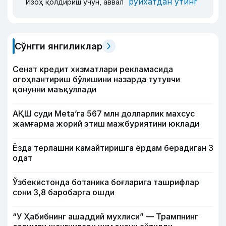
рўйхатдан ўтинг
Изоҳ қолдириш учун, аввал
Сўнгги янгиликлар
Сенат кредит хизматлари рекламасида
огоҳлантириш бўлишини назарда тутувчи
қонунни маъқуллади
АҚШ суди Meta’га 567 млн долларлик махсус
жамғарма жорий этиш мажбуриятини юклади
Ёзда терлашни камайтиришга ёрдам берадиган 3
одат
Ўзбекистонда ботаника боғларига ташрифлар
сони 3,8 баробарга ошди
“У Ҳабибнинг ашаддий мухлиси” — Трампнинг