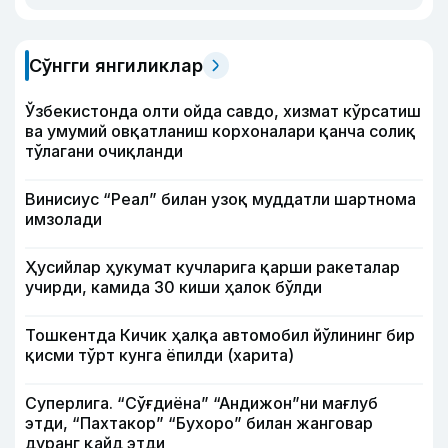
Сўнгги янгиликлар
Ўзбекистонда олти ойда савдо, хизмат кўрсатиш
ва умумий овқатланиш корхоналари қанча солиқ
тўлагани очиқланди
Винисиус “Реал” билан узоқ муддатли шартнома
имзолади
Ҳусийлар ҳукумат кучларига қарши ракеталар
учирди, камида 30 киши ҳалок бўлди
Тошкентда Кичик ҳалқа автомобил йўлининг бир
қисми тўрт кунга ёпилди (харита)
Суперлига. “Сўғдиёна” “Андижон”ни мағлуб
этди, “Пахтакор” “Бухоро” билан жанговар
дуранг қайд этди