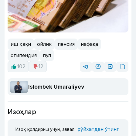
иш ҳақи
ойлик
пенсия
нафақа
стипендия
пул
102
12
Islombek Umaraliyev
Изоҳлар
рўйхатдан ўтинг
Изоҳ қолдириш учун, аввал