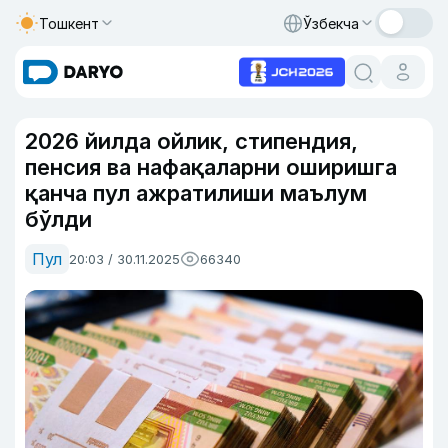
Тошкент
Ўзбекча
2026 йилда ойлик, стипендия,
пенсия ва нафақаларни оширишга
қанча пул ажратилиши маълум
бўлди
Пул
20:03 / 30.11.2025
66340