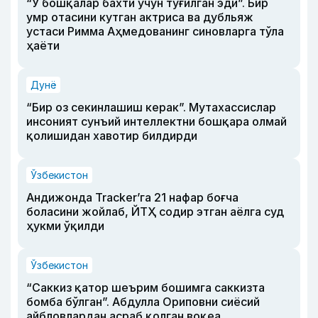
“У бошқалар бахти учун туғилган эди”. Бир
умр отасини кутган актриса ва дубльяж
устаси Римма Аҳмедованинг синовларга тўла
ҳаёти
Дунё
“Бир оз секинлашиш керак”. Мутахассислар
инсоният сунъий интеллектни бошқара олмай
қолишидан хавотир билдирди
Ўзбекистон
Андижонда Tracker’га 21 нафар боғча
боласини жойлаб, ЙТҲ содир этган аёлга суд
ҳукми ўқилди
Ўзбекистон
“Саккиз қатор шеърим бошимга саккизта
бомба бўлган”. Абдулла Ориповни сиёсий
айбловлардан асраб қолган воқеа