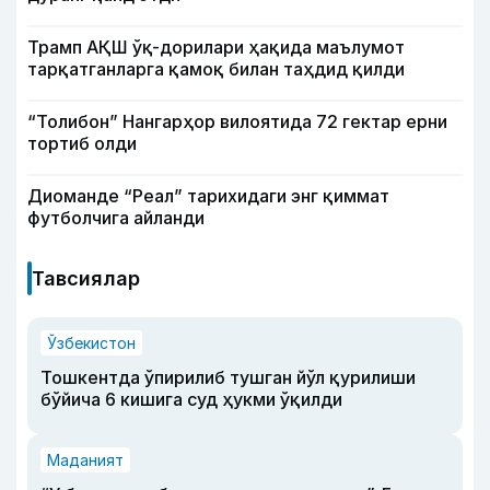
Трамп АҚШ ўқ-дорилари ҳақида маълумот
тарқатганларга қамоқ билан таҳдид қилди
“Толибон” Нангарҳор вилоятида 72 гектар ерни
тортиб олди
Диоманде “Реал” тарихидаги энг қиммат
футболчига айланди
Тавсиялар
Ўзбекистон
Тошкентда ўпирилиб тушган йўл қурилиши
бўйича 6 кишига суд ҳукми ўқилди
Маданият