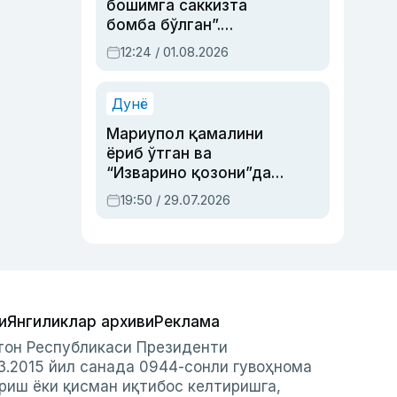
бошимга саккизта
бомба бўлган”.
Абдулла Ориповни
12:24 / 01.08.2026
сиёсий айбловлардан
асраб қолган воқеа
Дунё
Мариупол қамалини
ёриб ўтган ва
“Изварино қозони”дан
чиққан қаҳрамон —
19:50 / 29.07.2026
Украина армияси бош
қўмондони Драпатий
ҳақида
и
Янгиликлар архиви
Реклама
стон Республикаси Президенти
3.2015 йил санада 0944-сонли гувоҳнома
риш ёки қисман иқтибос келтиришга,