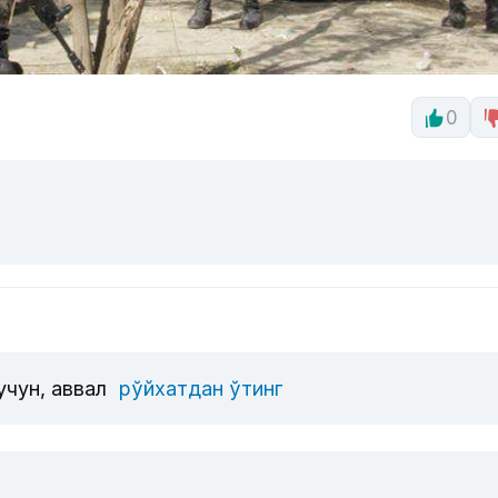
0
учун, аввал
рўйхатдан ўтинг