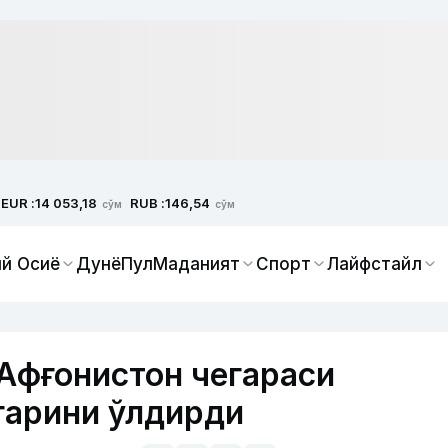
EUR :
RUB :
14 053,18
146,54
сўм
сўм
й Осиё
Дунё
Пул
Маданият
Спорт
Лайфстайл
Афғонистон чегараси
гарини ўлдирди