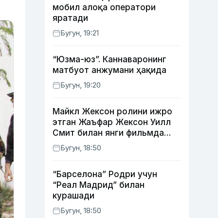
мобил алоқа оператори
яратади
Бугун, 19:21
“Юзма-юз”. Каннаваронинг
матбуот анжумани ҳақида
Бугун, 19:20
Майкл Жексон ролини ижро
этган Жаъфар Жексон Уилл
Смит билан янги фильмда
суратга тушади
Бугун, 18:50
“Барселона” Родри учун
“Реал Мадрид” билан
курашади
Бугун, 18:50