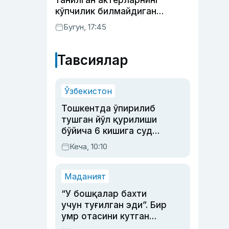
танилган актёрларнинг
кўпчилик билмайдиган
образлари
Бугун, 17:45
Тавсиялар
Ўзбекистон
Тошкентда ўпирилиб
тушган йўл қурилиши
бўйича 6 кишига суд
ҳукми ўқилди
Кеча, 10:10
Маданият
“У бошқалар бахти
учун туғилган эди”. Бир
умр отасини кутган
актриса ва дубльяж