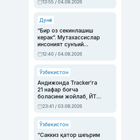
13:55 / 04.08.2026
устаси Римма
Аҳмедованинг
синовларга тўла ҳаёти
Дунё
“Бир оз секинлашиш
керак”. Мутахассислар
инсоният сунъий
интеллектни бошқара
12:40 / 04.08.2026
олмай қолишидан
хавотир билдирди
Ўзбекистон
Андижонда Tracker’га
21 нафар боғча
боласини жойлаб, ЙТҲ
содир этган аёлга суд
23:41 / 03.08.2026
ҳукми ўқилди
Ўзбекистон
“Саккиз қатор шеърим