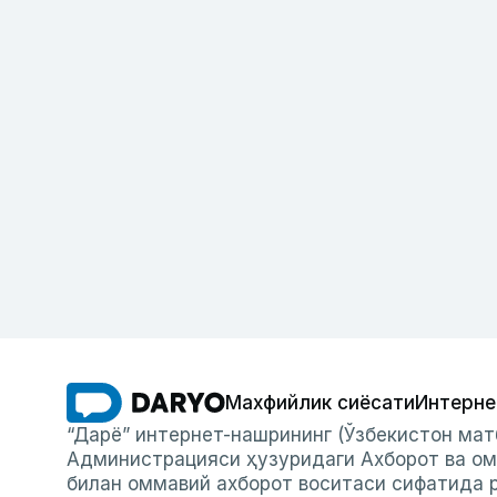
Махфийлик сиёсати
Интерне
“Дарё” интернет-нашрининг (Ўзбекистон мат
Администрацияси ҳузуридаги Ахборот ва ом
билан оммавий ахборот воситаси сифатида р