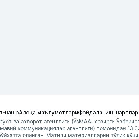
т-нашр
Алоқа маълумотлари
Фойдаланиш шартлар
буот ва ахборот агентлиги (ЎзМАА, ҳозирги Ўзбеки
мавий коммуникациялар агентлиги) томонидан 13.0
ўйхатга олинган. Матнли материалларни тўлиқ кўчи