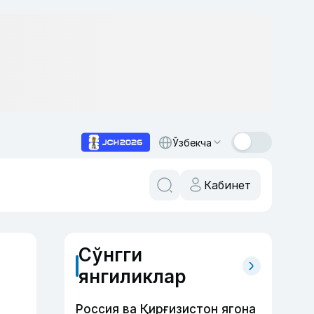
Ўзбекча
Кабинет
Сўнгги
янгиликлар
Россия ва Қирғизистон ягона