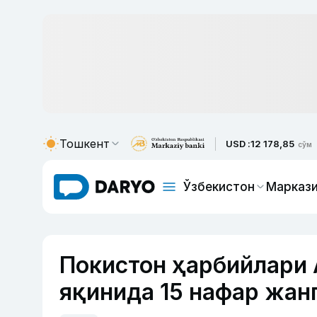
Тошкент
USD :
12 178,85
сўм
Ўзбекистон
Маркази
Покистон ҳарбийлари 
яқинида 15 нафар жан