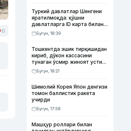
Туркий давлатлар Шенгени
яратилмоқда: қўшни
давлатларга ID карта билан
борилади
0
Бугун, 18:39
Тошкентда эшик тирқишидан
кириб, дўкон кассасини
тунаган ўсмир жиноят устида
ушланди
Бугун, 18:21
Шимолий Корея Япон денгизи
томон баллистик ракета
учирди
Бугун, 17:58
Машҳур роллари билан