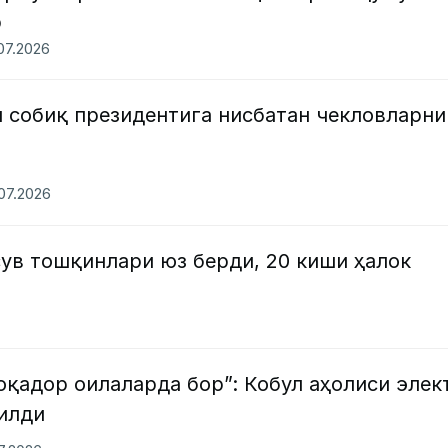
р
.07.2026
 собиқ президентига нисбатан чекловларни
.07.2026
ув тошқинлари юз берди, 20 киши ҳалок
лоқадор оилаларда бор”: Кобул аҳолиси элек
илди