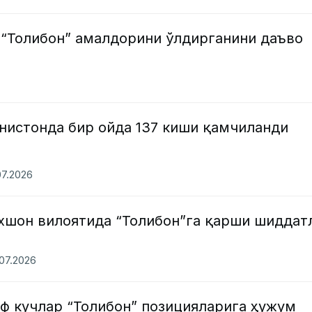
Толибон” амалдорини ўлдирганини даъво
нистонда бир ойда 137 киши қамчиланди
07.2026
хшон вилоятида “Толибон”га қарши шиддат
.07.2026
ф кучлар “Толибон” позицияларига ҳужум