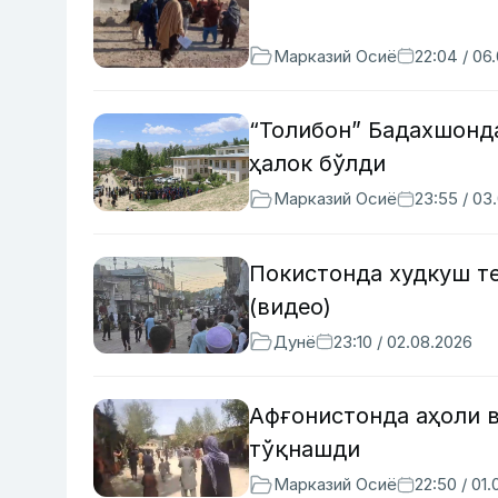
Марказий Осиё
22:04 / 06
“Толибон” Бадахшонд
ҳалок бўлди
Марказий Осиё
23:55 / 03
Покистонда худкуш те
(видео)
Дунё
23:10 / 02.08.2026
Афғонистонда аҳоли в
тўқнашди
Марказий Осиё
22:50 / 01