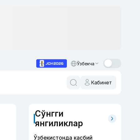
Ўзбекча
Кабинет
Сўнгги
янгиликлар
Ўзбекистонда касбий