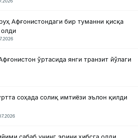
07.2026
руҳ Афғонистондаги бир туманни қисқа
 олди
07.2026
Афғонистон ўртасида янги транзит йўлаги
ўртта соҳада солиқ имтиёзи эълон қилди
.07.2026
ийими сабаб унинг эрини ҳибсга олди