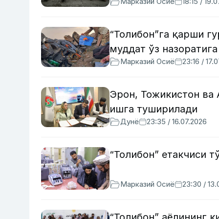
Марказий Осиё
18:15 / 19.
“Толибон”га қарши гу
муддат ўз назоратига
Марказий Осиё
23:16 / 17.
Эрон, Тожикистон ва 
ишга туширилади
Дунё
23:35 / 16.07.2026
“Толибон” етакчиси т
Марказий Осиё
23:30 / 13
“Толибон” аёлининг к