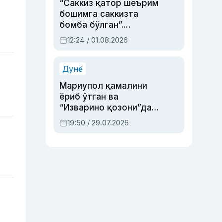
“Саккиз қатор шеърим
бошимга саккизта
бомба бўлган”.
Абдулла Ориповни
12:24 / 01.08.2026
сиёсий айбловлардан
асраб қолган воқеа
Дунё
Мариупол қамалини
ёриб ўтган ва
“Изварино қозони”дан
чиққан қаҳрамон —
19:50 / 29.07.2026
Украина армияси бош
қўмондони Драпатий
ҳақида