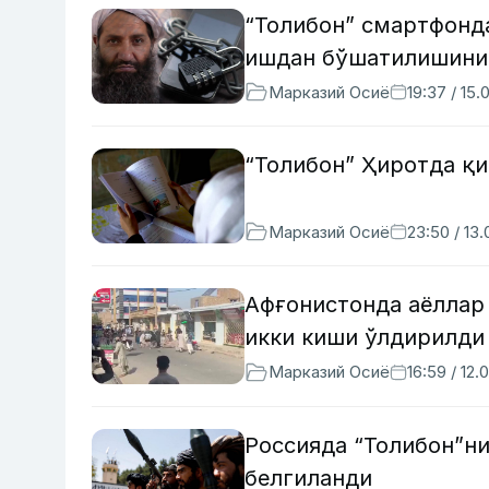
“Толибон” смартфонд
ишдан бўшатилишини
Марказий Осиё
19:37 / 15.
“Толибон” Ҳиротда қ
Марказий Осиё
23:50 / 13
Афғонистонда аёллар
икки киши ўлдирилди 
Марказий Осиё
16:59 / 12.
Россияда “Толибон”ни
белгиланди