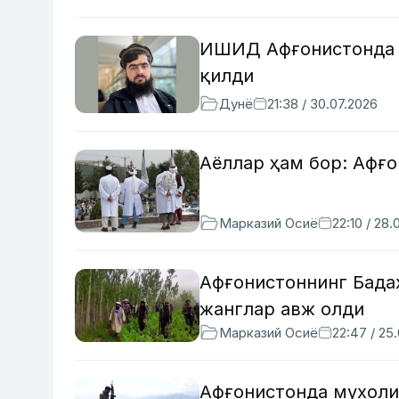
ИШИД Афғонистонда “
қилди
Дунё
21:38 / 30.07.2026
Аёллар ҳам бор: Афғо
Марказий Осиё
22:10 / 28.
Афғонистоннинг Бада
жанглар авж олди
Марказий Осиё
22:47 / 25
Афғонистонда мухоли