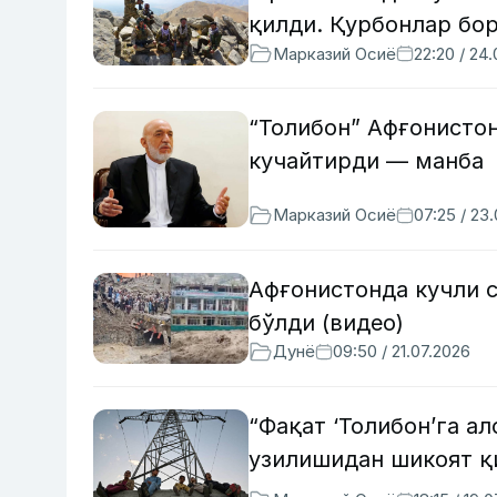
қилди. Қурбонлар бо
Марказий Осиё
22:20 / 24
“Толибон” Афғонистон
кучайтирди — манба
Марказий Осиё
07:25 / 23
Афғонистонда кучли с
бўлди (видео)
Дунё
09:50 / 21.07.2026
“Фақат ‘Толибон’га а
узилишидан шикоят қ