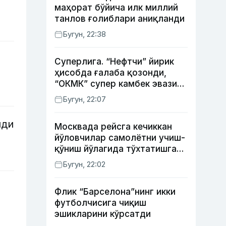
маҳорат бўйича илк миллий
танлов ғолиблари аниқланди
Бугун, 22:38
Суперлига. “Нефтчи” йирик
ҳисобда ғалаба қозонди,
“ОКМК” супер камбек эвазига
“Бунёдкор”дан устун келди,
Бугун, 22:07
“Насаф” дуранг қайд этди
лди
Москвада рейсга кечиккан
йўловчилар самолётни учиш-
қўниш йўлагида тўхтатишга
уринди (видео)
Бугун, 22:02
Флик “Барселона”нинг икки
футболчисига чиқиш
эшикларини кўрсатди