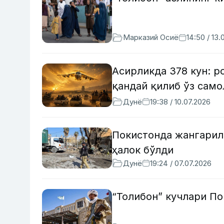
Марказий Осиё
14:50 / 13.
Асирликда 378 кун: р
қандай қилиб ўз сам
Дунё
19:38 / 10.07.2026
Покистонда жангарил
ҳалок бўлди
Дунё
19:24 / 07.07.2026
“Толибон” кучлари По