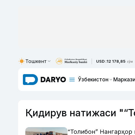
Тошкент
USD :
12 178,85
сўм
Ўзбекистон
Маркази
Қидирув натижаси "“Т
“Толибон” Нангарҳор 