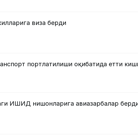
килларига виза берди
ранспорт портлатилиши оқибатида етти киш
аги ИШИД нишонларига авиазарбалар берд