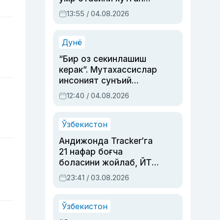
актриса ва дубльяж
13:55 / 04.08.2026
устаси Римма
Аҳмедованинг
синовларга тўла ҳаёти
Дунё
“Бир оз секинлашиш
керак”. Мутахассислар
инсоният сунъий
интеллектни бошқара
12:40 / 04.08.2026
олмай қолишидан
хавотир билдирди
Ўзбекистон
Андижонда Tracker’га
21 нафар боғча
боласини жойлаб, ЙТҲ
содир этган аёлга суд
23:41 / 03.08.2026
ҳукми ўқилди
Ўзбекистон