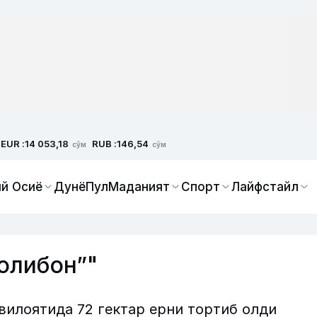
EUR :
RUB :
14 053,18
146,54
сўм
сўм
й Осиё
Дунё
Пул
Маданият
Спорт
Лайфстайл
олибон”"
вилоятида 72 гектар ерни тортиб олди