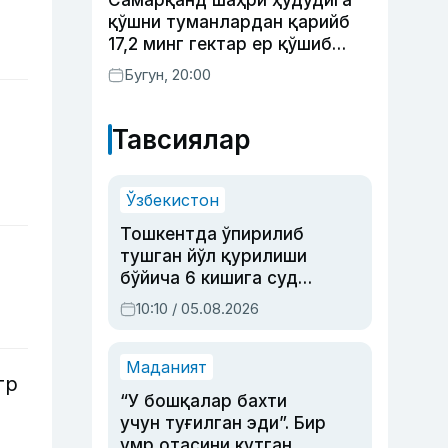
Самарқанд шаҳри ҳудудига
қўшни туманлардан қарийб
17,2 минг гектар ер қўшиб
берилади
Бугун, 20:00
Тавсиялар
Ўзбекистон
Тошкентда ўпирилиб
тушган йўл қурилиши
бўйича 6 кишига суд
ҳукми ўқилди
10:10 / 05.08.2026
Маданият
тр
“У бошқалар бахти
учун туғилган эди”. Бир
умр отасини кутган