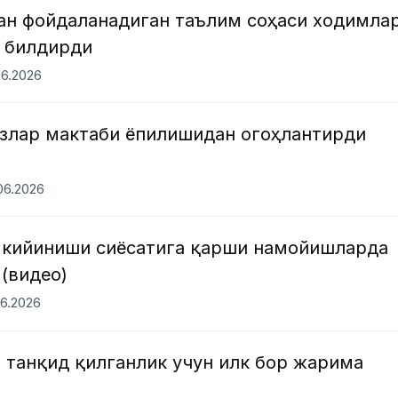
ан фойдаланадиган таълим соҳаси ходимла
 билдирди
06.2026
излар мактаби ёпилишидан огоҳлантирди
.06.2026
 кийиниши сиёсатига қарши намойишларда
(видео)
06.2026
 танқид қилганлик учун илк бор жарима