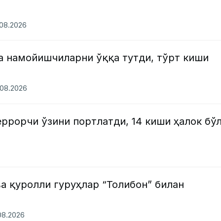
.08.2026
а намойишчиларни ўққа тутди, тўрт киши
.08.2026
ррорчи ўзини портлатди, 14 киши ҳалок бў
а қуролли гуруҳлар “Толибон” билан
.08.2026