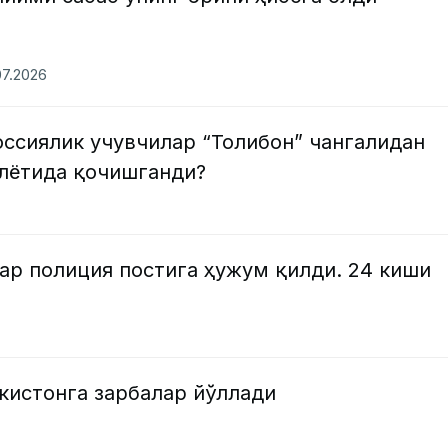
07.2026
оссиялик учувчилар “Толибон” чангалидан
олётида қочишганди?
ар полиция постига ҳужум қилди. 24 киши
кистонга зарбалар йўллади