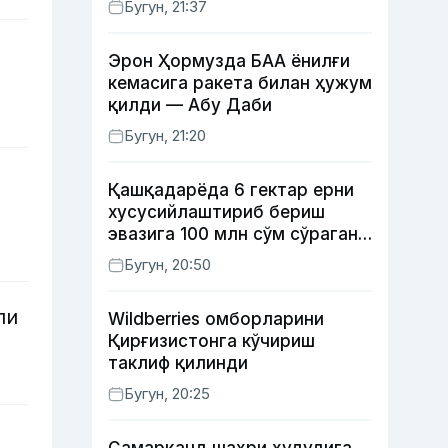
Бугун, 21:37
Эрон Ҳормузда БАА ёнилғи
кемасига ракета билан ҳужум
қилди — Абу Даби
Бугун, 21:20
Қашқадарёда 6 гектар ерни
хусусийлаштириб бериш
эвазига 100 млн сўм сўраган
шахс ушланди
Бугун, 20:50
ли
Wildberries омборларини
Қирғизистонга кўчириш
таклиф қилинди
Бугун, 20:25