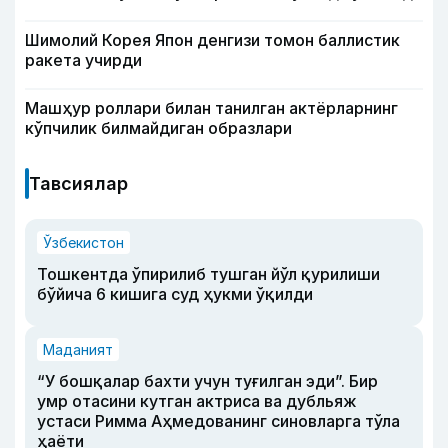
Шимолий Корея Япон денгизи томон баллистик
ракета учирди
Машҳур роллари билан танилган актёрларнинг
кўпчилик билмайдиган образлари
Тавсиялар
Ўзбекистон
Тошкентда ўпирилиб тушган йўл қурилиши
бўйича 6 кишига суд ҳукми ўқилди
Маданият
“У бошқалар бахти учун туғилган эди”. Бир
умр отасини кутган актриса ва дубльяж
устаси Римма Аҳмедованинг синовларга тўла
ҳаёти