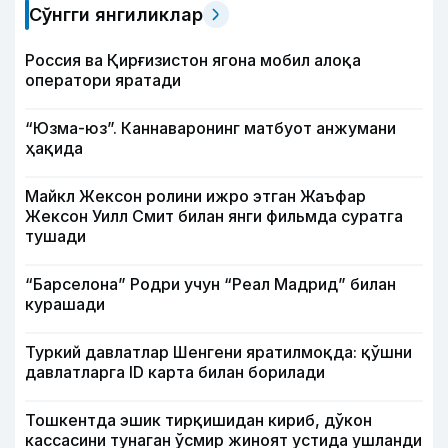
Сўнгги янгиликлар
Россия ва Қирғизистон ягона мобил алоқа
оператори яратади
“Юзма-юз”. Каннаваронинг матбуот анжумани
ҳақида
Майкл Жексон ролини ижро этган Жаъфар
Жексон Уилл Смит билан янги фильмда суратга
тушади
“Барселона” Родри учун “Реал Мадрид” билан
курашади
Туркий давлатлар Шенгени яратилмоқда: қўшни
давлатларга ID карта билан борилади
Тошкентда эшик тирқишидан кириб, дўкон
кассасини тунаган ўсмир жиноят устида ушланди