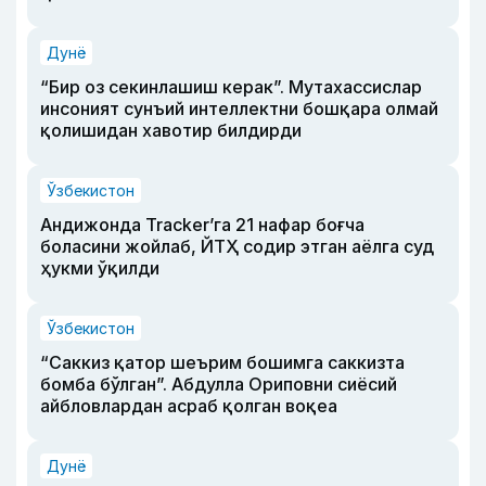
Дунё
“Бир оз секинлашиш керак”. Мутахассислар
инсоният сунъий интеллектни бошқара олмай
қолишидан хавотир билдирди
Ўзбекистон
Андижонда Tracker’га 21 нафар боғча
боласини жойлаб, ЙТҲ содир этган аёлга суд
ҳукми ўқилди
Ўзбекистон
“Саккиз қатор шеърим бошимга саккизта
бомба бўлган”. Абдулла Ориповни сиёсий
айбловлардан асраб қолган воқеа
Дунё