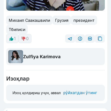
Михаил Саакашвили
Грузия
президент
Тбилиси
1
0
Zulfiya Karimova
Изоҳлар
рўйхатдан ўтинг
Изоҳ қолдириш учун, аввал