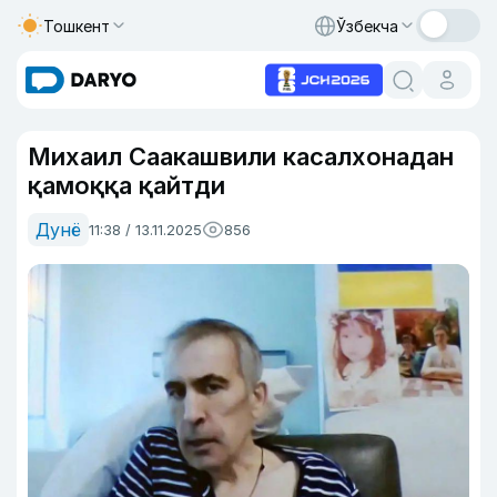
Тошкент
Ўзбекча
Михаил Саакашвили касалхонадан
қамоққа қайтди
Дунё
11:38 / 13.11.2025
856