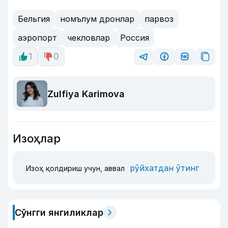
Бельгия
номълум дронлар
парвоз
аэропорт
чекловлар
Россия
1
0
Zulfiya Karimova
Изоҳлар
рўйхатдан ўтинг
Изоҳ қолдириш учун, аввал
Сўнгги янгиликлар