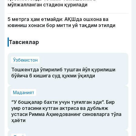
мўлжалланган стадион қурилади
5 метрга ҳам етмайди: АҚШда ошхона ва
ювиниш хонаси бор митти уй тақдим этилди
Тавсиялар
Ўзбекистон
Тошкентда ўпирилиб тушган йўл қурилиши
бўйича 6 кишига суд ҳукми ўқилди
Маданият
“У бошқалар бахти учун туғилган эди”. Бир
умр отасини кутган актриса ва дубльяж
устаси Римма Аҳмедованинг синовларга тўла
ҳаёти