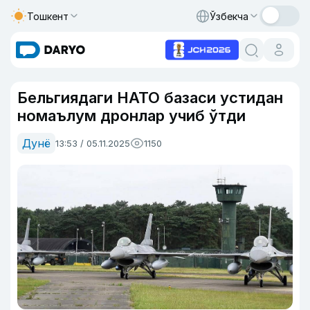
Тошкент
Ўзбекча
Бельгиядаги НАТО базаси устидан
номаълум дронлар учиб ўтди
Дунё
13:53 / 05.11.2025
1150