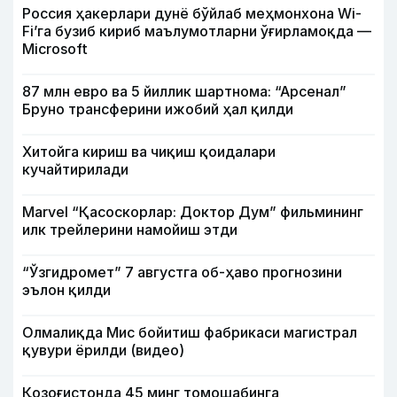
Россия ҳакерлари дунё бўйлаб меҳмонхона Wi-
Fi’га бузиб кириб маълумотларни ўғирламоқда —
Microsoft
87 млн евро ва 5 йиллик шартнома: “Арсенал”
Бруно трансферини ижобий ҳал қилди
Хитойга кириш ва чиқиш қоидалари
кучайтирилади
Marvel “Қасоскорлар: Доктор Дум” фильмининг
илк трейлерини намойиш этди
“Ўзгидромет” 7 августга об-ҳаво прогнозини
эълон қилди
Олмалиқда Мис бойитиш фабрикаси магистрал
қувури ёрилди (видео)
Қозоғистонда 45 минг томошабинга