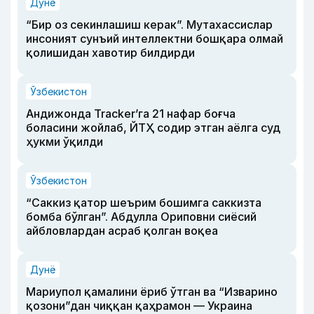
Дунё
“Бир оз секинлашиш керак”. Мутахассислар
инсоният сунъий интеллектни бошқара олмай
қолишидан хавотир билдирди
Ўзбекистон
Андижонда Tracker’га 21 нафар боғча
боласини жойлаб, ЙТҲ содир этган аёлга суд
ҳукми ўқилди
Ўзбекистон
“Саккиз қатор шеърим бошимга саккизта
бомба бўлган”. Абдулла Ориповни сиёсий
айбловлардан асраб қолган воқеа
Дунё
Мариупол қамалини ёриб ўтган ва “Изварино
қозони”дан чиққан қаҳрамон — Украина