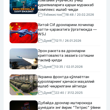
компания учувчисиз учиш
қурилмаларига қарши мураккаб
комплекс ишлаб чиқди
Ўзбекистон
18:48 / 20.02.2026
Хитой СИ дронларини лочинлар
хатти-ҳаракатига ўргатмоқда —
WSJ
Дунё
12:11 / 26.01.2026
Эрон ракета ва дронларни
криптовалюта эвазига сотишни
таклиф қилди
Дунё
13:35 / 02.01.2026
Украина фронтда қўллаётган
қуролларнинг қанчаси маҳаллий
ишлаб чиқарилгани айтилди
Дунё
22:40 / 31.12.2025
Дубайда дронлар иштирокида
дунёдаги энг йирик “Тетрис” ўйини