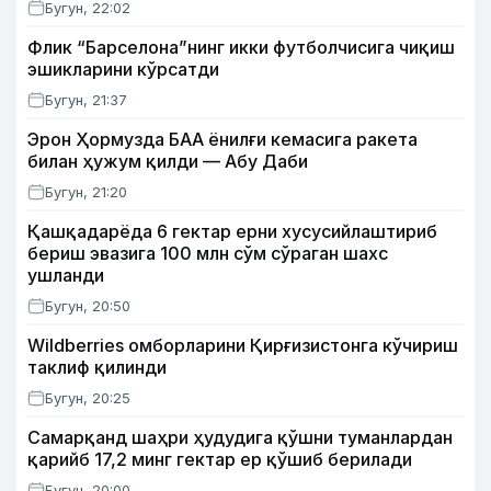
Бугун, 22:02
Флик “Барселона”нинг икки футболчисига чиқиш
эшикларини кўрсатди
Бугун, 21:37
Эрон Ҳормузда БАА ёнилғи кемасига ракета
билан ҳужум қилди — Абу Даби
Бугун, 21:20
Қашқадарёда 6 гектар ерни хусусийлаштириб
бериш эвазига 100 млн сўм сўраган шахс
ушланди
Бугун, 20:50
Wildberries омборларини Қирғизистонга кўчириш
таклиф қилинди
Бугун, 20:25
Самарқанд шаҳри ҳудудига қўшни туманлардан
қарийб 17,2 минг гектар ер қўшиб берилади
Бугун, 20:00