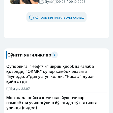
Дунё
09:06 / 09.10.2025
Кўпроқ янгиликларни юклаш
Сўнгги янгиликлар
Суперлига. “Нефтчи” йирик ҳисобда ғалаба
қозонди, “ОКМК” супер камбек эвазига
“Бунёдкор”дан устун келди, “Насаф” дуранг
қайд этди
Бугун, 22:07
Москвада рейсга кечиккан йўловчилар
самолётни учиш-қўниш йўлагида тўхтатишга
уринди (видео)