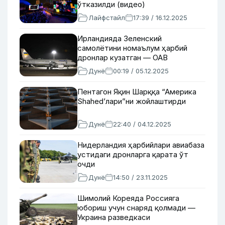
ўтказилди (видео)
Лайфстайл
17:39 / 16.12.2025
Ирландияда Зеленский
самолётини номаълум ҳарбий
дронлар кузатган — ОАВ
Дунё
00:19 / 05.12.2025
Пентагон Яқин Шарққа “Америка
Shahed’лари”ни жойлаштирди
Дунё
22:40 / 04.12.2025
Нидерландия ҳарбийлари авиабаза
устидаги дронларга қарата ўт
очди
Дунё
14:50 / 23.11.2025
Шимолий Кореяда Россияга
юбориш учун снаряд қолмади —
Украина разведкаси