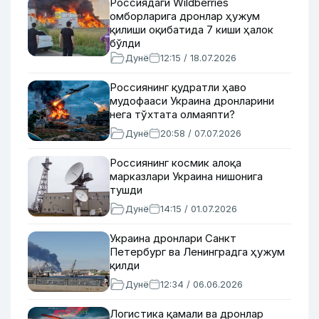
Россиядаги Wildberries
омборларига дронлар ҳужум
қилиши оқибатида 7 киши ҳалок
бўлди
Дунё
12:15 / 18.07.2026
Россиянинг қудратли ҳаво
мудофааси Украина дронларини
нега тўхтата олмаяпти?
Дунё
20:58 / 07.07.2026
Россиянинг космик алоқа
марказлари Украина нишонига
тушди
Дунё
14:15 / 01.07.2026
Украина дронлари Санкт
Петербург ва Ленинградга ҳужум
қилди
Дунё
12:34 / 06.06.2026
Логистика қамали ва дронлар