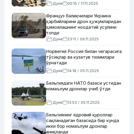
Дунё
00:15 / 17.11.2025
Француз балиқчилари Украина
ҳарбийларини дрон ҳужумларидан
ҳимоялашнинг ноодатий усулини
топди
Дунё
23:11 / 09.11.2025
Норвегия Россия билан чегарасига
тўсиқлар ва кузатув тизимлари
ўрнатади
Дунё
14:18 / 05.11.2025
Бельгиядаги НАТО базаси устидан
номаълум дронлар учиб ўтди
Дунё
13:53 / 05.11.2025
Бельгиянинг ядровий қуроллар
сақланадиган базасида бир кунда
икки бор номаълум дронлар
аниқланди