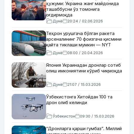
ҳужуми: Украина жанг майдонида
ташаббусни ўз томонига
оғдирмоқда
Дунё
20:24 / 02.06.2026
Теҳрон урушгача бўлган ракета
арсеналининг 70 фоизгача қисмини
қайта тиклаши мумкин — NYT
Дунё
08:00 / 20.04.2026
Япония Украинадан дронлар сотиб
олиш имкониятини кўриб чиқмоқда
Дунё
21:07 / 15.03.2026
Ўзбекистонга Хитойдан 100 та
дрон олиб келинди
Ўзбекистон
09:30 / 15.03.2026
“Дронларга қарши гумбаз”. Миллий