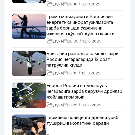
Дунё
20:10 / 02.11.2025
Трамп маъмурияти Россиянинг
энергетика инфратузилмасига
зарба беришда Украинани
яширинча қўллаб-қувватлаяпти –
Financial Times
Дунё
20:05 / 12.10.2025
Британия разведка самолётлари
Россия чегараларида 12 соат
патруллик қилди
Дунё
10:35 / 12.10.2025
Европа Россия ва Беларусь
чегарасига зарба берувчи дронлар
жойлаштирмоқчи
Дунё
10:25 / 09.10.2025
Германия полицияга дронни уриб
тушириш ваколатини беради