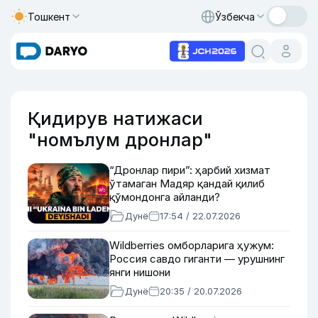
Тошкент
Ўзбекча
Қидирув натижаси
"номълум дронлар"
“Дронлар пири”: ҳарбий хизмат
ўтамаган Мадяр қандай қилиб
қўмондонга айланди?
Дунё
17:54 / 22.07.2026
Wildberries омборларига ҳужум:
Россия савдо гиганти — урушнинг
янги нишони
Дунё
20:35 / 20.07.2026