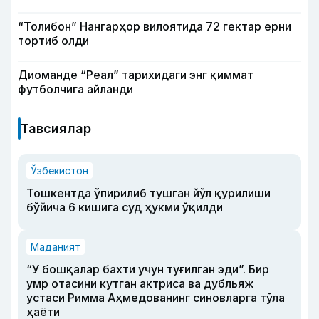
“Толибон” Нангарҳор вилоятида 72 гектар ерни
тортиб олди
Диоманде “Реал” тарихидаги энг қиммат
футболчига айланди
Тавсиялар
Ўзбекистон
Тошкентда ўпирилиб тушган йўл қурилиши
бўйича 6 кишига суд ҳукми ўқилди
Маданият
“У бошқалар бахти учун туғилган эди”. Бир
умр отасини кутган актриса ва дубльяж
устаси Римма Аҳмедованинг синовларга тўла
ҳаёти