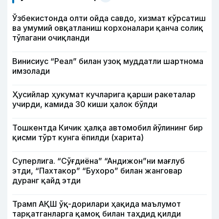
Ўзбекистонда олти ойда савдо, хизмат кўрсатиш
ва умумий овқатланиш корхоналари қанча солиқ
тўлагани очиқланди
Винисиус “Реал” билан узоқ муддатли шартнома
имзолади
Ҳусийлар ҳукумат кучларига қарши ракеталар
учирди, камида 30 киши ҳалок бўлди
Тошкентда Кичик ҳалқа автомобил йўлининг бир
қисми тўрт кунга ёпилди (харита)
Суперлига. “Сўғдиёна” “Андижон”ни мағлуб
этди, “Пахтакор” “Бухоро” билан жанговар
дуранг қайд этди
Трамп АҚШ ўқ-дорилари ҳақида маълумот
тарқатганларга қамоқ билан таҳдид қилди