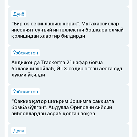
Дунё
“Бир оз секинлашиш керак”. Мутахассислар
инсоният сунъий интеллектни бошқара олмай
қолишидан хавотир билдирди
Ўзбекистон
Андижонда Tracker’га 21 нафар боғча
боласини жойлаб, ЙТҲ содир этган аёлга суд
ҳукми ўқилди
Ўзбекистон
“Саккиз қатор шеърим бошимга саккизта
бомба бўлган”. Абдулла Ориповни сиёсий
айбловлардан асраб қолган воқеа
Дунё