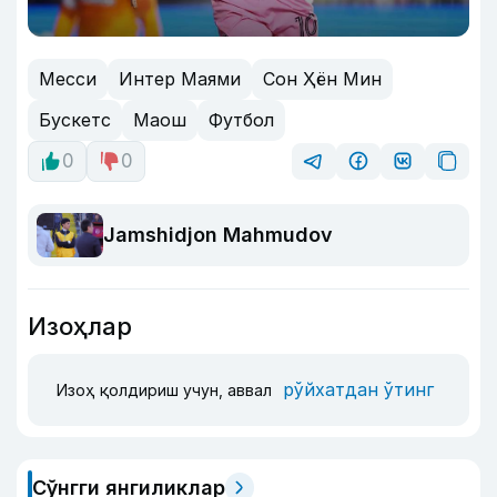
Месси
Интер Маями
Сон Ҳён Мин
Бускетс
Маош
Футбол
0
0
Jamshidjon Mahmudov
Изоҳлар
рўйхатдан ўтинг
Изоҳ қолдириш учун, аввал
Сўнгги янгиликлар